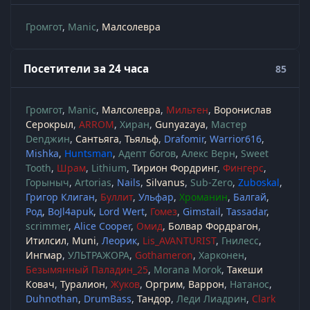
Громгот
Manic
Малсолевра
Посетители за 24 часа
85
Громгот
Manic
Малсолевра
Мильтен
Воронислав
Серокрыл
ARROM
Хиран
Gunyazaya
Мастер
Denджин
Сантьяга
Тьяльф
Drafomir
Warrior616
Mishka
Huntsman
Адепт богов
Алекс Верн
Sweet
Tooth
Шрам
Lithium
Тирион Фордринг
Фингерс
Горыныч
Artorias
Nails
Silvanus
Sub-Zero
Zuboskal
Григор Клиган
Буллит
Ульфар
Хроманин
Балгай
Род
BoJl4apuk
Lord Wert
Гомез
Gimstail
Tassadar
scrimmer
Alice Cooper
Омид
Болвар Фордрагон
Итилсил
Muni
Леорик
Lis_AVANTURIST
Гнилесс
Ингмар
УЛЬТРАЖОРА
Gothameron
Харконен
Безымянный Паладин_25
Morana Morok
Такеши
Ковач
Туралион
Жуков
Оргрим
Варрон
Натанос
Duhnothan
DrumBass
Тандор
Леди Лиадрин
Clark