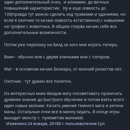
один дополнительный очко, и алхимию, до вечных
повышений характеристик. Ну и еще ловкость до
130(правда тут можно сделать ход травками и зданиями, но
если я охотник то качаю ловкость естественно) с навыками
на трофеи с животных. В общем сперва качаю себе все
дополнительные возможности.
Потом уже перехожу на билд за кого мне играть теперь.
Воин - обычно или с двумя клинками или с топором.
Маг - в основном качаю Белиара, от молний резистов нет.
Охотник - тут думаю все понятно.
Из интересных моих билдов могу посоветовать прокачать
древнее знание до Быстрого обучения и потом взять всего
один навык молнии. Качать умения темного мага и регена
маны. Остальные очки все в манну кидать. В конце игры
выходит монстр с пулеметом молнией.
Изменено
24 января, 2018
8 г.
пользователем Сул