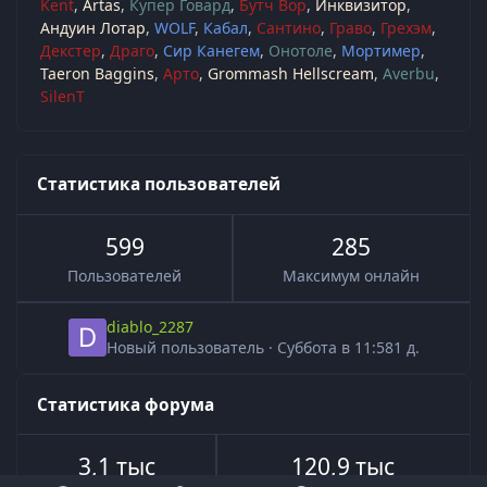
Kent
Artas
Купер Говард
Бутч Вор
Инквизитор
Андуин Лотар
WOLF
Кабал
Сантино
Граво
Грехэм
Декстер
Драго
Сир Канегем
Онотоле
Мортимер
Taeron Baggins
Арто
Grommash Hellscream
Averbu
SilenT
Статистика пользователей
599
285
Пользователей
Максимум онлайн
diablo_2287
Новый пользователь
·
Суббота в 11:58
1 д.
Статистика форума
3,1 тыс
120,9 тыс