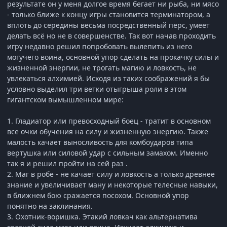
результате он у меня долгое время бегает ни рыба, ни мясо
- только ближе к концу игры становится терминатором, а
вплоть до середины весьма посредственный перс, умеет
делать всё но не в совершенстве. Так вот начав проходить
игру недавно решил попробовать вылепить из него
могучего воина, основной упор сделать на прокачку силы и
жизненной энергии, не трогать магию и ловкость, не
увлекаться алхимией. Исходя из таких соображений я бы
условно выделил три ветки отыгрыша роли в этом
гигантском вымышленном мире:
1. Гладиатор или превосходный боец - тратит в основном
все очки обучения на силу и жизненную энергию. Также
малость качает выносливость для комбоударов типа
вертушка или силовой удар с сильным замахом. Именно
так я и решил пройти на сей раз .
2. Маг в робе - не качает силу и ловкость а только древнее
знание и увеличивает ману и некоторые телесные навыки,
в ближнем бою сражается посохом. Основной упор
понятно на заклинания.
3. Охотник-воришка. Этакий ловкач как альтернатива