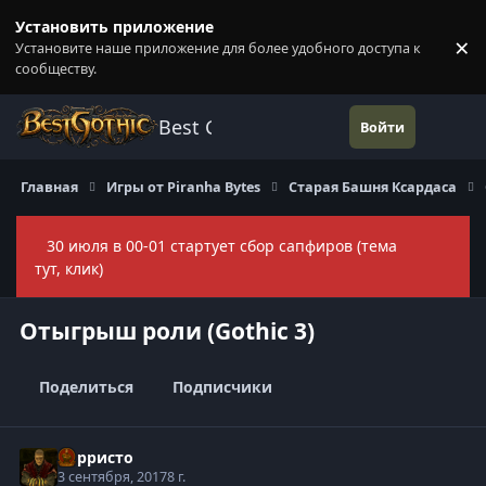
Перейти к содержанию
Установить приложение
×
Установите наше приложение для более удобного доступа к
П
сообществу.
Best Gothic Forums
Войти
Главная
Игры от Piranha Bytes
Старая Башня Ксардаса
30 июля в 00-01 стартует сбор сапфиров (тема
Скры
тут, клик)
Отыгрыш роли (Gothic 3)
Поделиться
Подписчики
Корристо
3 сентября, 2017
8 г.