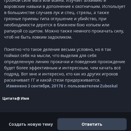
грозной силе мага или воина. Изучает алхимию и
воровские навыки в дополнение к охотничьим. Использует
в большинстве случаев лук и спец. стрелы, а также
грязные приемы типа оглушение и убийство, при
необходимости дерется в ближнем бою копьем или
рапирой со щитом. Можно также немного прокачать силу,
чтоб не быть ловким задохликом.
Понятно что такое деление весьма условно, но я так
поймал себя на мысли, что выделив для себя
определенную линию прокачки и поведения прохождение
будет более эффективным и интересным, чем качать всё
подряд. Вот мне и интересно, кто как из других игроков
раскачивает ГГ и какой стези придерживается.
Изменено
3 сентября, 2017
8 г.
пользователем Zuboskal
Цитата
@ Имя
Создать новую тему
Ответить