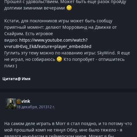
Прошёл с удовольствием. Может быть еще разок пройду
долгими зимними вечерами
Кстати, для поклонников игры может быть сообщу
приятный момент: делают Морровинд на Движке от
Скайрим. Есть игровое
видео:
https://www.youtube.com/watch?
v=vru8HIvq_Ek&feature=player_embedded
Гуглить эту тему можно по названию игры: SkyWind. Я еще
не играл, но собираюсь
Кто попробует - отпишитесь
плиз )
Цитата
@ Имя
Savink
18 декабря, 2013
12 г.
На самом деле играть в Morr я стал поздно, и то потому что
мой прошлый комп не тянул Облу, мне было тяжело - я
являлся ньюфагом в геймерском мире. Может я бы