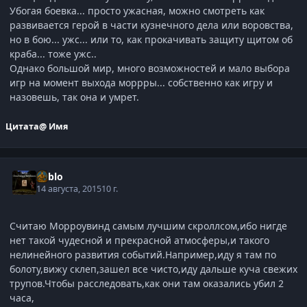
Убогая боевка... просто ужасная, можно смотреть как
развивается герой в части кузнечного дела или воровства,
но в бою... ужс... или то, как прокачивать защиту щитом об
краба... тоже ужс..
Однако большой мир, много возможностей и мало выбора
игр на момент выхода моррры... собственно как игру и
назовешь, так она и умрет.
Цитата
@ Имя
Pablo
14 августа, 2015
10 г.
Считаю Морроувинд самым лучшим скроллсом,ибо нигде
нет такой чудесной и прекрасной атмосферы,и такого
нелинейного развития событий.Например,иду я там по
болоту,вижу склеп,зашел все чисто,иду дальше куча свежих
трупов.Чтобы расследовать,как они там оказались убил 2
часа,