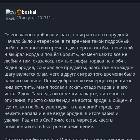
Zuboskal
25 августа, 2013
12 г.
Очень давно пробовал играть, но играл всего пару дней.
Начало было интересное, в те времена такой подробный
выбор внешности и прочего для персонажа был новинкой.
Я выбрал норда и пошёл бродить, но меня как-то все не
любили там, оказалось тёмные эльфы нордов не любят.
Ходил бродил, собирал все предметы, благо там на каждом
шагу валяется хлам, чего в других играх того времени было
намного меньше. Потом добрался до имперцев и решил к
ним вступить. Меня послали искать стадо гуаров и я его
искал 2 дня! Там ведь ни пометки на карте, ни точного
описания, просто сказали иди на восток вроде. В общем, я
где только не был, ушёл куда-то в древний город, где
нежить напала и ещё везде бродил. В итоге забил и
удалил. Рад что в Скайриме есть маркеры, квесты
помечены и есть быстрое перемещение.
Потом попробую пройти Морру заного с нужными модами