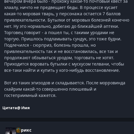
вечером вчера было - прохожу какой-то почтовый квест за
хлаалу, ничто не предвещает беды. В процессе кусает
какая-то моровая тварь, у персонажа остается 7 баллов
привлекательности. Бутылки от моровых болезней конечно
нет. Ну это нормально, добегаю до ближайшей аптеки.
Торговец говорит - а пошел ты, с такими уродами не
торгую. Пришлось подламывать сундук, это тоже будни.
Подлечился - сюрприз, болезнь прошла, но
привлекательность так и не восстановилась, все так и
продолжают обзываться уродом, торговать не хотят.
Приходится воровать бутылки с мускусом телвани, чтобы
все-таки найти и купить у кого-нибудь восстановление.
Вот из таких эпизодов и складывается. После морровинда
скайрим какой-то совершенно плюшевый и
гостеприимный кажется.
Цитата
@ Имя
Стрикс