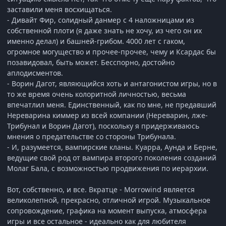
заставили меня восхищаться.
- Дивайт Фир, солидный данмер с 4 наложницами из
собственной плоти (я даже знать не хочу, из чего он их
именно делал) и башней-грибом. 4000 лет с гаком,
огромное могущество и прочее-прочее, чему и Ксардас бы
позавидовал, быть может. Бесспорно, достойно
аплодисментов.
- Ворин Дагот, являющийся хоть и антагонистом игры, но в
то же время очень колоритной личностью, весьма
впечатлил меня. Единственный, как по мне, не предавший
Нереварина киммер из всей компании (Нереварин, лже-
Трибунал и Ворин Дагот), поскольку я придерживаюсь
мнения о предательстве со стороны Трибунала.
- И, разумеется, вампирские кланы. Куарра, Аунда и Берне,
ведущие свой род от вампира второго поколения созданий
Молаг Бала, с возможностью продвижения по иерархии.
Вот, собственно, и все. Вкратце - Morrowind является
великолепной, прекрасно, отличной игрой. Музыкальное
сопровождение, графика на момент выпуска, атмосфера
игры и все остальное - идеально как для любителя