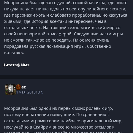
Морровинд был сделан с душой, спокойная игра, где никто
никуда не дает пинка вдоль по вектору линейного сюжета,
где персонажи хоть и слабовато проработаны, но кажуться
живыми, где история все-таки интереснее, чем в
остальных частях. Настоящий техно-магический мир со
своей неповоримой атмосферой. Следующие части игры
не смогли так живо ее передать. Плюс меня очень
порадовала русская локализация игры. Собственно
вотътакъ.
Цитата
@ Имя
Арес
4 мая, 2013
13 г.
Морровинд был одной из первых моих ролевых игр,
поэтому впечатления наилучшие. По сравнению с
остальными играми серии наиболее оригинальный мир,
неслучайно в Скайрим внесено множество отсылок к