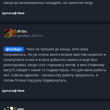
конца во всевозможных гильдиях, не закончил игру.
Цитата
@ Имя
Half-Orc
23 декабря, 2013
12 г.
, Тоже не прошёл до конца, хотя игра
@Гилберт
понравилась. Но уж очень много всяких квестов нахватал и
позапутался в них и в куче добытого шмота и ещё был
разочарован, когда стал старшим у магов, а мне (главному
магу!!!) говоря т какие то подмастерья, что для меня работы
нет. Совсем офигели - начальству работу предлагать. А
потом Готика под руку подвернулась.
Цитата
@ Имя
Генри