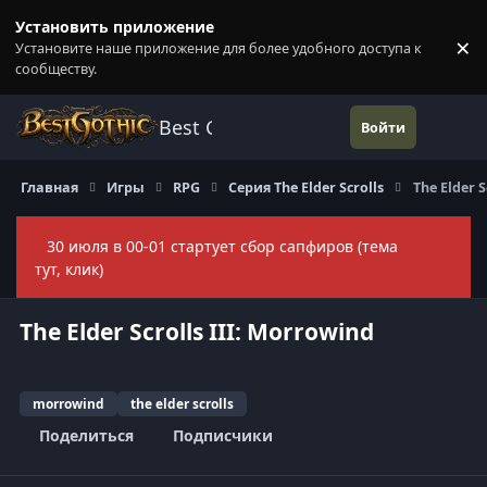
Перейти к содержанию
Установить приложение
×
Установите наше приложение для более удобного доступа к
П
сообществу.
Best Gothic Forums
Войти
Главная
Игры
RPG
Серия The Elder Scrolls
The Elder S
30 июля в 00-01 стартует сбор сапфиров (тема
Скры
тут, клик)
The Elder Scrolls III: Morrowind
morrowind
the elder scrolls
Поделиться
Подписчики