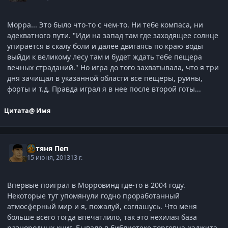
Морра... Это было что-то с чем-то. Ни тебе компаса, ни
адекватного пути. "Иди на запад там где заходящее солнце
упирается в скалу боли и далее двигаясь по краю воды
выйди к великому лесу там и будет ждать тебе пещера
вечных страданий." Но игра до того захватывала, что я три
дня зачищал в указанной области все пещеры, руины,
форты и т.д. Правда играл я в нее после второй готы...
Цитата
@ Имя
Батяня Пеп
15 июня, 2013
13 г.
Впервые поиграл в Морровинд где-то в 2004 году.
Некоторые тут упомянули годно проработанный
атмосферный мир и я, пожалуй, соглашусь. Что меня
больше всего тогда впечатлило, так это нехилая база
разнородных книг. Бывало в библиотеке торговца-хаджита