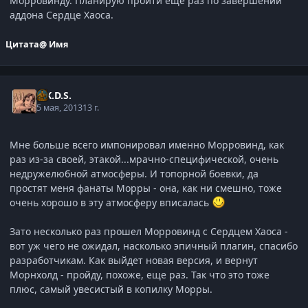
Морровинду. Планирую пройти еще раз по завершении
аддона Сердце Хаоса.
Цитата
@ Имя
C.K.D.S.
5 мая, 2013
13 г.
Мне больше всего импонировал именно Морровинд, как
раз из-за своей, этакой...мрачно-специфической, очень
недружелюбной атмосферы. И топорной боевки, да
простят меня фанаты Морры - она, как ни смешно, тоже
очень хорошо в эту атмосферу вписалась
Зато несколько раз прошел Морровинд с Сердцем Хаоса -
вот уж чего не ожидал, насколько эпичный плагин, спасибо
разработчикам. Как выйдет новая версия, и вернут
Морнхолд - пройду, похоже, еще раз. Так что это тоже
плюс, самый увесистый в копилку Морры.