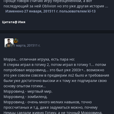
Проще говоря считаю игру переоцененной, а вот
последующий за ней Oblivion но это уже другая история ...
Изменено
27 января, 2015
11 г.
пользователем kl-13
Цитата
@ Имя
j-G
1 марта, 2015
11 г.
Морра... отличная игруха, есть пара но:
Я сперва играл в готику 2, потом играл в готику 1... потом
попробовал морровинд... это был уже 2003г+.. возможно
это уже совсем совсем в предверии ло2 было и требования
были уже достаточно высоки и к тому же подпирали свою
основу опытом готики...
Морровинд - мертвый мир.
Морровинд - зомбиленд.
Морровинд - очень много мелких навыков, точно
проссчитаных и т.д, даже задуматься можно, почему
Немцы сделали живую Готику, а не точный Морровинд.