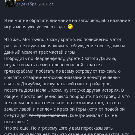
27 декабря, 2013
12 г.
Я не мог не обратить внимание на заголовок, ибо название
игры меня уже увлекло сюда.
Что же.. Morrowind. Скажу кратко, но полновесно в этот
раз, да не осудят меня люди за обсуждение последних на
данный момент трех частей игры.
Побродить по Вварденфеллу, узреть Святого Джиуба,
поучаствовать в смертельно опасной схватке с
грязекрабами, побегать по всему острову от тех-самых-
крылатых-тварей-не-помню-названия-но-истреблены-
святым-Джиубом, послушать вой силт-страйдеров,
посетить Дом Насла... Кххм, ну это уже другая история. В
общем, просто бесценно было побродить по острову, и в то
же время немного печально от осознания того, что его
зальет лавой и пеплом с Красной Горы (хотя от подобной
смерти для
тех трех сволочей
Лже-Трибунала я бы не
отказался..).
Что же еще. По игровому Lore-у вам пересказывать
ситуацию смысла нет, так что отмечу еще пару фактов, что