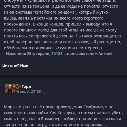
Спору нет - культовая игра, но вот мне совсем не зашла.
Отчасти из-за графона, и даже моды не помогли; отчасти
из-за системы "китайского рандома", который жутко
выбешивал на протяжении всего моего короткого
прохождения. В конце концов, пришел к выводу, что я
просто слишком молод для этой игры и никогда не смогу
понять всех ее прелестей до конца. Пытался возвращаться
к ней наверно раз шесть или семь, но каждый раз тщетно,
ибо банально становилось скучно и неинтересно.
Изменено
25 февраля, 2018
8 г.
пользователем Анжей
Цитата
@ Имя
Ун-Горо
16 июля, 2018
8 г.
Морка, играл в неё после прохождения Скайрима, я не
смог понять как найти Кая Косадеса, а потом пытался убить
мышь в подвале в Балморе( спойлер: она меня загрызла) я
так и не прошел игру, хоть игра мне и понравилась.