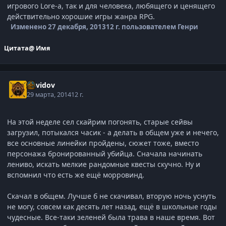
игрового Lore-а, так и для человека, любящего и ценящего
действительно хорошие игры жанра RPG.
Изменено
27 декабря, 2013
12 г.
пользователем Генри
Цитата
@ Имя
Davidov
29 марта, 2014
12 г.
На этой неделе сел скайрим погонять, старые сейвы
загрузил, потыкался часик - а делать в общем уже и нечего,
все основные линейки пройдены, сюжет тоже, вместо
персонажа бронированный убийца. Сначала начинать
лениво, искать мелкие рандомные квесты скучно. Ну и
вспомнил что есть же ещё морровинд.
Скачал в общем. Лучше б не скачивал, вторую ночь уснуть
не могу, совсем как десять лет назад, ещё в школьные годы
чудесные. Все-таки зеленей была трава в наше время. Вот