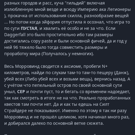
разных городов и расс, куча "гильдий" включая
излюбленную мной везде и всюду Империю ака Легионеры
), прокачка от использования скилла, разнообразие вещей
... Но потом когда эйфория отпустила я осознал, что игра то
по сути
ПУСТАЯ
, и хвалить её особо и не за что. Если
Daggerfall это было простительно ибо там размеры
достигались copy paste и были основной фичей, да и год у
ней 96 тяжело было тогда совместить размеры и
проработку мира (Получалось у немногих).
Весь Морровинд сводится к аксиоме, пробеги N+
километров, найди по слухам там-то там-то пещеру (Данж),
убей всех (Либо убей всех и возьми вещь), вернись назад. А
с учётом что пепельный остров по своей основной сути
уныл,
СЕР
и почти пуст, то и бегать со временем надоедает,
так как смотреть в итоге не на что. Реально проработанных
квестов там почти нет. Да и как ты едешь на Силт
Страйдере не показывают. Именно по этому я так ни разу
Морровинд и не прошёл целиком, хотя начинал много раз,
и добирался далеко по основной ветке сюжета.