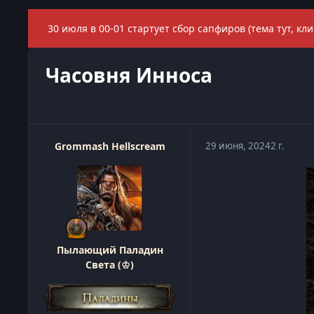
30 июля в 00-01 стартует сбор сапфиров (тема тут, кли
Часовня Инноса
Grommash Hellscream
29 июня, 2024
2 г.
Пылающий Паладин
Света (♔)