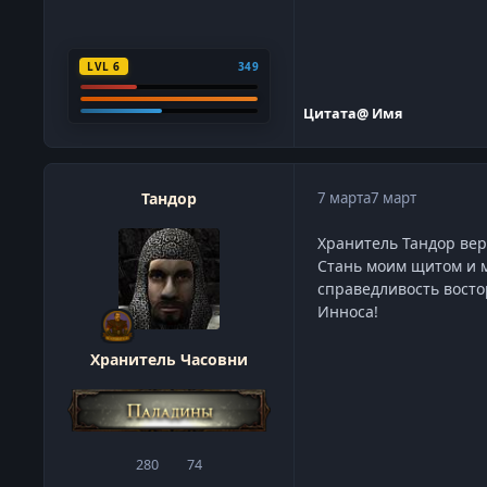
LVL 6
349
Цитата
@ Имя
Тандор
7 марта
7 март
Хранитель Тандор вер
Стань моим щитом и м
справедливость восто
Инноса!
Хранитель Часовни
280
74
сообщения
Репутация