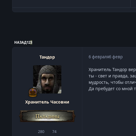
НАЗАД
1
2
3
Тандор
6 февраля
6 февр
Хранитель Тандор вер
ты - свет и правда, 
мудрость, чтобы отли
Да пребудет со мной т
Хранитель Часовни
280
74
сообщения
Репутация