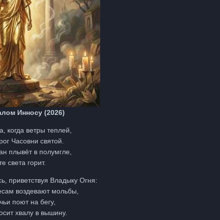
лом Инносу (2026)
, когда ветры теплей,
рог Часовни святой.
н плывёт в полумгле,
е света горит.
ь, приветствуя Владыку Огня:
есам воздевают мольбы,
ьи поют на бегу,
осит хвалу в вышину.