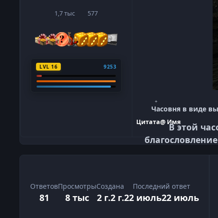
1,7 тыс
577
сообщения
Репутация
LVL 16
9253
Часовня в виде в
Цитата
@ Имя
В этой ча
благословление
Ответов
Просмотры
Создана
Последний ответ
81
8 тыс
2 г.
2 г.
22 июль
22 июль