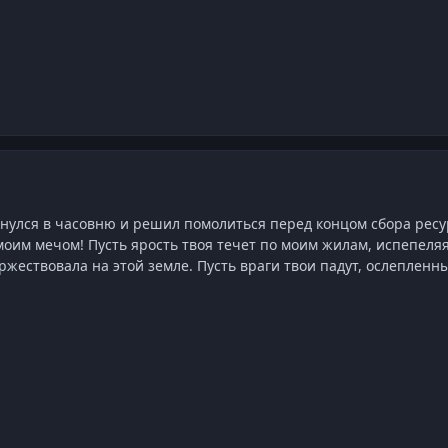
нулся в часовню и решил помолиться перед концом сбора ресур
оим мечом! Пусть ярость твоя течет по моим жилам, испепеляя
ржествовала на этой земле. Пусть враги твои падут, ослепленн