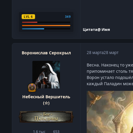
LVL 6
349
Цитата
@ Имя
Воронислав Серокрыл
28 марта
28 март
Весна. Наконец то уж
припоминает столь тя
Ворон устало подошёл
каждый Паладин может
Небесный Вершитель
(✫)
1,6 тыс
653