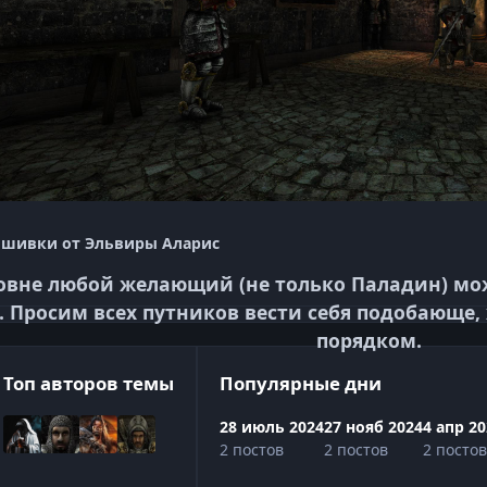
ышивки от Эльвиры Аларис
совне любой желающий (не только Паладин) мо
. Просим всех путников вести себя подобающе,
порядком.
Топ авторов темы
Популярные дни
28 июль 2024
27 нояб 2024
4 апр 2
2 постов
2 постов
2 постов