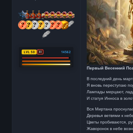
сообщения
Репутация
LVL 50
14562
II
Первый Весенний Пса
В последний день марта
Я вновь переступаю по
Лампады мерцают, лада
И статуя Инноса в золот
Вся Миртана проснулас
Деревья ветвями к неб
Цветы пробиваются, руч
Жаворонок в небе возн