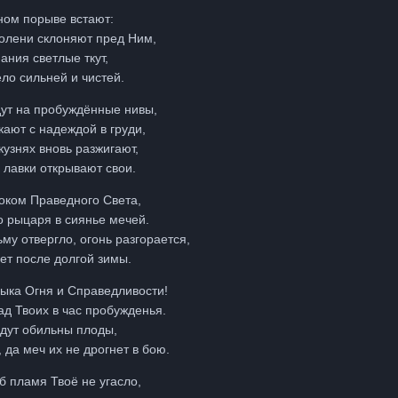
ном порыве встают:
олени склоняют пред Ним,
ания светлые ткут,
ло сильней и чистей.
дут на пробуждённые нивы,
кают с надеждой в груди,
узнях вновь разжигают,
 лавки открывают свои.
 оком Праведного Света,
о рыцаря в сиянье мечей.
ьму отвергло, огонь разгорается,
ет после долгой зимы.
ыка Огня и Справедливости!
ад Твоих в час пробужденья.
удут обильны плоды,
 да меч их не дрогнет в бою.
б пламя Твоё не угасло,