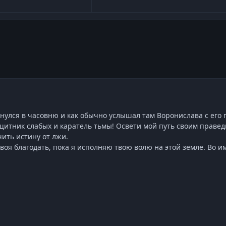
Развернуть обзор темы
нулся в часовню и как обычно услышал там Воронислава с его 
защитник слабых и каратель тьмы! Освети мой путь своим праве
чить истину от лжи.
воя благодать, пока я исполняю твою волю на этой земле. Во и