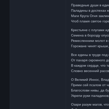
Праведные души в еди
Паладины в доспехах к
Маги Круга Огня заклин
Чтоб пламя святое горе
Крестьяне с плугами и
Семена в борозду опус
Ремесленники молот в к
Горожане чинят крыши,
Все едины в труде под
От пахаря скромного д
В каждом сердце, что т
Словно весенний рассв
О Великий Иннос, Влад
Прими сей псалом от ч
Благослови нивы, да б
Укрепи руки паладинов,
Озари разум магов, что