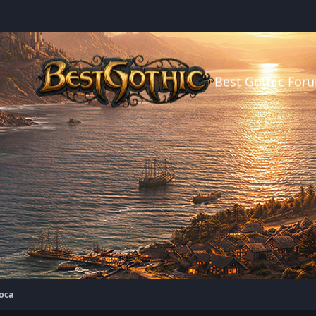
Best Gothic For
оса