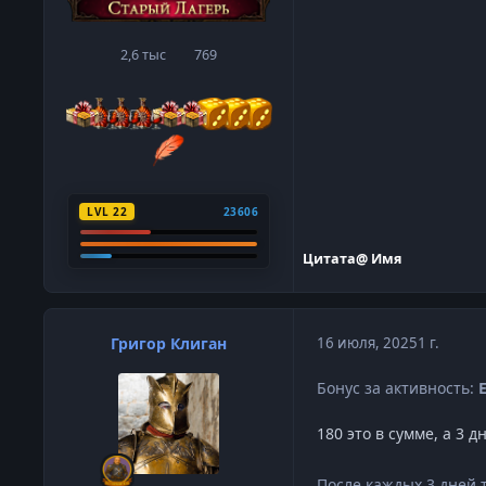
2,6 тыс
769
сообщения
Репутация
LVL 22
23606
Цитата
@ Имя
Григор Клиган
16 июля, 2025
1 г.
Бонус за активность:
180 это в сумме, а 3 
После каждых 3 дней 