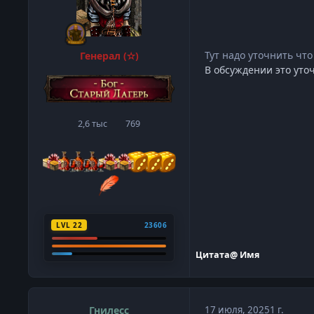
Тут надо уточнить чт
Генерал (✫)
В обсуждении это уто
2,6 тыс
769
сообщения
Репутация
LVL 22
23606
Цитата
@ Имя
Гнилесс
17 июля, 2025
1 г.