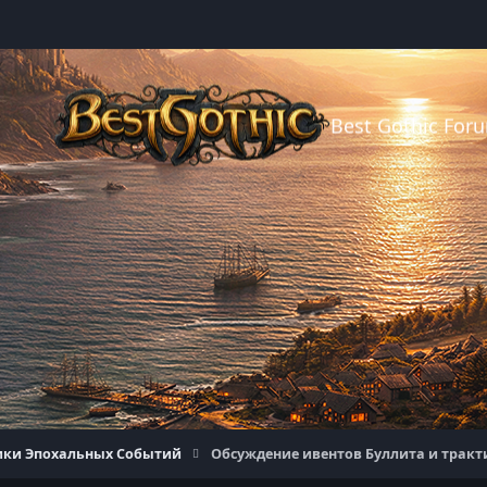
Best Gothic For
ики Эпохальных Событий
Обсуждение ивентов Буллита и тракт