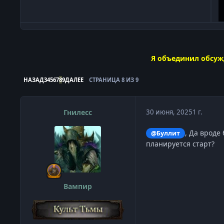
Я объединил обсуж
НАЗАД
3
4
5
6
7
8
9
ДАЛЕЕ
СТРАНИЦА 8 ИЗ 9
Гнилесс
30 июня, 2025
1 г.
, Да вроде
@Буллит
планируется старт?
Вампир