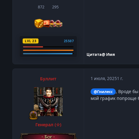
872
295
сообщения
Репутация
LVL 23
25507
Цитата
@ Имя
Буллит
1 июля, 2025
1 г.
, Вроде бы
@Гнилесс
мой график попроще б
Генерал (✫)