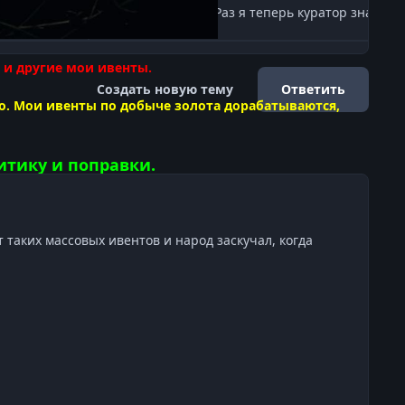
@Арто @Lithium Раз я теперь куратор значит п
 и другие мои ивенты.
Создать новую тему
Ответить
о. Мои ивенты по добыче золота дорабатываются,
тику и поправки.
т таких массовых ивентов и народ заскучал, когда
ы)
ные темы ивентов)
лнения (Трактир ПД)