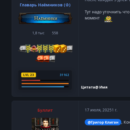
Главарь Наёмников (♔)
Тут надо уточнить что
момент
1,8 тыс
558
сообщения
Репутация
LVL 23
31162
Цитата
@ Имя
Буллит
17 июля, 2025
1 г.
, Ко
@Григор Клиган