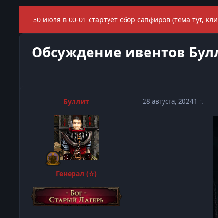
30 июля в 00-01 стартует сбор сапфиров (тема тут, кли
Обсуждение ивентов Булл
Буллит
28 августа, 2024
1 г.
Генерал (✫)