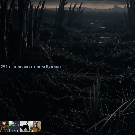
025
1 г.
пользователем Буллит
Топ авторов темы
Популярные дни
16 сент 2024
2 сент 2024
29 авг 2024
21 постов
15 постов
14 постов