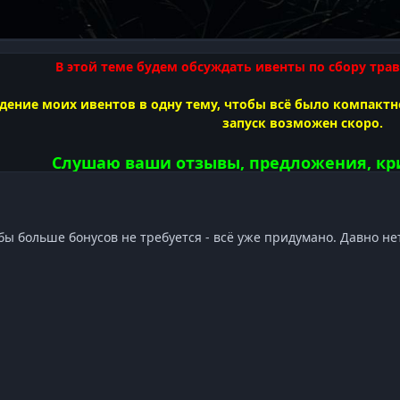
Развернуть обзор темы
В этой теме будем обсуждать ивенты по сбору трав
дение моих ивентов в одну тему, чтобы всё было компактн
запуск возможен скоро.
Слушаю ваши отзывы, предложения, кри
Темы для обсуждения:
 бы больше бонусов не требуется - всё уже придумано. Давно не
1) Дуэли Лагерей (травы)
2) Сроки ивента и бонусы (трав
3) Варианты ивентов по добыче золота (Лагер
4) Варианты квестов трактира и правила их выпо