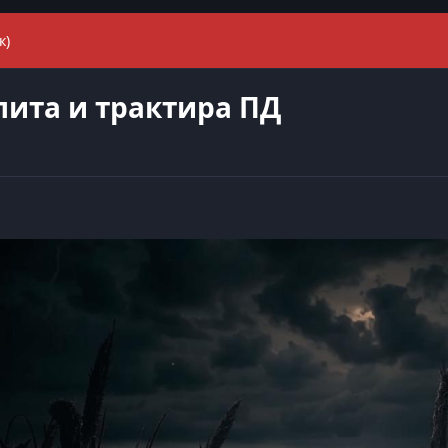
к)
ита и трактира ПД