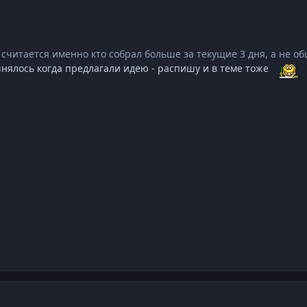
о считается именно кто собрал больше за текущие 3 дня, а не о
чнялось когда предлагали идею - распишу и в теме тоже