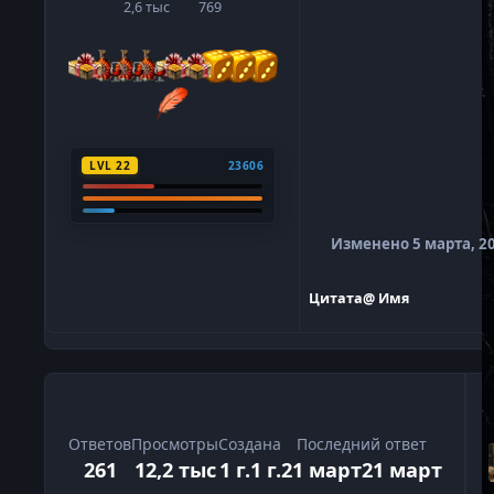
2,6 тыс
769
сообщения
Репутация
LVL 22
23606
Изменено
5 марта, 2
Цитата
@ Имя
Ответов
Просмотры
Создана
Последний ответ
261
12,2 тыс
1 г.
1 г.
21 март
21 март