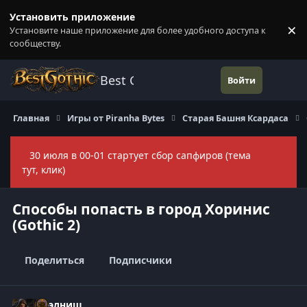
Перейти к содержанию
Установить приложение
×
Установите наше приложение для более удобного доступа к
П
сообществу.
Best Gothic Forums
Войти
Главная
Игры от Piranha Bytes
Старая Башня Ксардаса
30 июля в 00-01 стартует сбор сапфиров (тема
Скры
тут, клик)
Способы попасть в город Хоринис
(Gothic 2)
Поделиться
Подписчики
Нээлниш