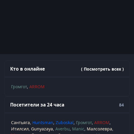
Кто в онлайне
( Посмотреть всех )
Громгот
ARROM
Посетители за 24 часа
84
Сантьяга
Huntsman
Zuboskal
Громгот
ARROM
Итилсил
Gunyazaya
Averbu
Manic
Малсолевра