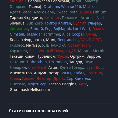
Мильтен
Воронислав Серокрыл
Хиран
Мастер
Denджин
Тьяльф
Drafomir
Warrior616
Mishka
Адепт богов
Алекс Верн
Sweet Tooth
Шрам
Lithium
Тирион Фордринг
Фингерс
Горыныч
Artorias
Nails
Silvanus
Sub-Zero
Григор Клиган
Буллит
Ульфар
Хроманин
Балгай
Род
BoJl4apuk
Lord Wert
Гомез
Gimstail
Tassadar
scrimmer
Alice Cooper
Омид
Болвар Фордрагон
Muni
Леорик
Lis_AVANTURIST
Гнилесс
Ингмар
УЛЬТРАЖОРА
Gothameron
Харконен
Безымянный Паладин_25
Morana Morok
Такеши Ковач
Туралион
Жуков
Оргрим
Варрон
Натанос
Duhnothan
DrumBass
Тандор
Леди
Лиадрин
Clark Kent
Artas
Купер Говард
Бутч Вор
Инквизитор
Андуин Лотар
WOLF
Кабал
Сантино
Граво
Грехэм
Декстер
Драго
Сир Канегем
Онотоле
Мортимер
Taeron Baggins
Арто
Grommash Hellscream
Статистика пользователей