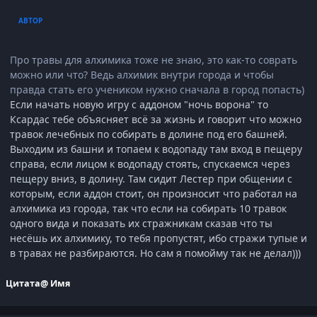
АВТОР
Про травы для алхимика тоже не знаю, это как-то соврать
можно или что? Ведь алхимик внутри города и чтобы
правда стать его учеником нужно сначала в город попасть)
Если начать новую игру с аддоном "ночь ворона" то
Ксардас тебе объясняет всё за жизнь и говорит что можно
травок лечебных по собирать в долине под его башней.
Выходим из башни и топаем к водопаду там вход в пещеру
справа, если лицом к водопаду стоять, спускаемся через
пещеру вниз, в долину. Там сидит Лестер при общении с
которым, если аддон стоит, он произносит что работал на
алхимика из города, так что если на собирать 10 травок
одного вида и показать их стражникам сказав что ты
несёшь их алхимику, то тебя пропустят, ибо стражи тупые и
в травах не разбираются. Но сам я помойму так не делал)))
Цитата
@ Имя