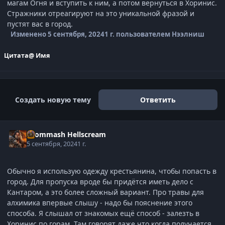
магам Огня и вступить к ним, а потом вернуться в Хоринис.
Стражники отреагируют на это уникальной фразой и
пустят вас в город.
Изменено
5 сентября, 2024
1 г.
пользователем Нээлниш
Цитата
@ Имя
Создать новую тему
Ответить
Grommash Hellscream
5 сентября, 2024
1 г.
Обычно я использую одежду крестьянина, чтобы попасть в
город. Для пропуска вроде бы придётся иметь дело с
Кантаром, а это более сложный вариант. Про травы для
алхимика впервые слышу - надо бы пояснение этого
способа. Я слышал от знакомых ещё способ - залезть в
Хоринис по горам. Там говорят даже что когда получается