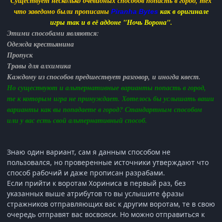
Существует несколько очевидных способов попасть в город, тех
что заведомо были прописаны
как в оригинале
Piranha Bytes
игры так и в её аддоне "Ночь Ворона".
Этими способами являются:
Одежда крестьянина
Пропуск
Травы для алхимика
​Каждому из способов предшествует разговор, и иногда квест.
Но существуют и альтернативные варианты попасть в город,
те к которым игра не принуждает. Хотелось бы услышать ваши
варианты как вы попадаете в город? Стандартным способом
или у вас есть свой альтернативный способ.
Знаю один вариант, сам я данным способом не
пользовался, но проверенные источники утверждают что
способ рабочий и даже прописан разрабами.
Если прийти к воротам Хориниса в первый раз, без
указанных выше атрибутов то вы услышите фразы
стражников отправляющих вас к другим воротам, те в свою
очередь отправят вас восвояси. Но можно отправиться к