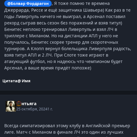
, Я тоже помню те времена
@Болвар Фордрагон
Джеррарда, Риссе и ещё защитника Шавьера) Как раз в те
годы Ливерпуль ничего не выиграл, а Арсенал поставил
рекорд сыграв весь сезон без поражений и взяв титул)
Бенитес неплохо тренировал Ливерпуль и взял ЛЧ в
триллере с Миланом. Но на дистанции АПЛ у него не
получалось, Бенитес скорее тренер для скоротечных
турниров. А Клопп вернул болельщика Ливерпуля радость,
взяв титул АПЛ и 2 ЛЧ. При Слоте тоже играют в
атакующий футбол, но я надеюсь что чемпионом будет
Арсенал, а ваше время придёт попозже)
Цитата
@ Имя
Сантьяга
25 октября, 2024
1 г.
Всегда симпатизировал этому клубу в Английской премьер
лиге. Матч с Миланом в финале ЛЧ это один из лучших