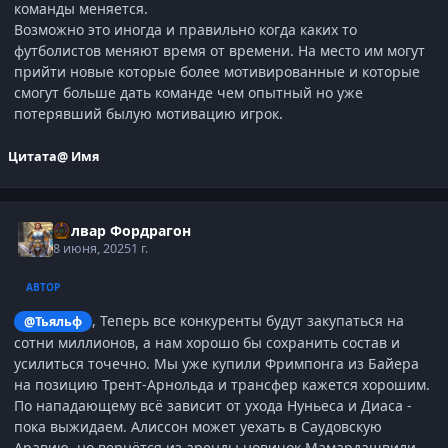
команды меняется.
Возможно это иногда и правильно когда каких то
футболистов меняют время от времени. На место им могут
прийти новые которые более мотивированные и которые
смогут больше дать команде чем опытный но уже
потерявший былую мотивацию игрок.
Цитата
@ Имя
Болвар Фордрагон
8 июня, 2025
1 г.
АВТОР
, Теперь все конкуренты будут закупаться на
@Тьяльф
сотни миллионов, а нам хорошо бы сохранить состав и
усилиться точечно. Мы уже купили Фримпонга из Байера
на позицию Трент-Арнольда и трансфер кажется хорошим.
По нападающему всё зависит от ухода Нуньеса и Диаса -
пока выжидаем. Алиссон может уехать в Саудовскую
Аравию, но вернётся из аренды новичок Мамардашвили -