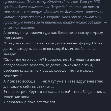
превосходит "Манчестер Юнайтед" по игре. Если уж МЮ
суждено было выиграть на "Энфилде", то только таким
способом — с помощью удачного позднего гола. "Ливерпуль"
катастрофически плох в защите. Пока они не решат эту
проблему, о борьбе за чемпионский титул можно забыть", —
отметил эксперт.
А почему не упомянул куда как более резонансную фразу
про Салаха ?
"
Я не думаю, что прямо сейчас, учитывая его форму, Салах
должен выходить в старте на каждый матч, особенно на
выезде".
"Смирится ли он с этим? Наверное, нет. Но когда ты достиг
определенного возраста, то должен смириться с этим,
особенно когда ты не играешь хорошо. Что ты можешь
возразить?"
А Исак это вообще .... как я тут уже в чате вдруг внезапно
для самого себя выразился ...
Это не остриё Крутого копья.... а какой - то набалдашник ...
тупой как попа.
К сожалению пока вот так вот ....