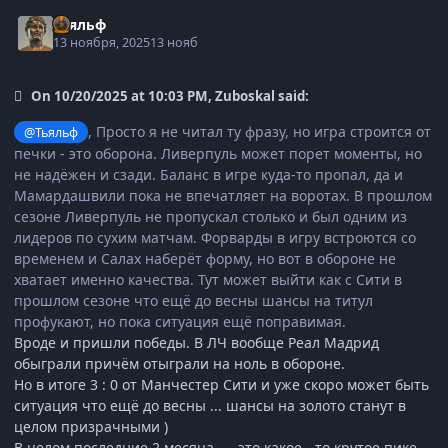
Тьяльф
13 ноября, 2025
13 нояб
On 10/20/2025 at 10:03 PM, Zuboskal said:
, Просто я не читал ту фразу, но игра строится от
@Тьяльф
печки - это оборона. Ливерпуль может порет моменты, но
не надёжен и сзади. Баланс в игре куда-то пропал, да и
Мамардашвили пока не впечатляет на воротах. В прошлом
сезоне Ливерпуль не пропускал столько и был одним из
лидеров по сухим матчам. Форварды в игру встроются со
временем и Салах наберёт форму, но вот в обороне не
хватает именно качества. Тут может выйти как с Сити в
прошлом сезоне что ещё до весны шансы на титул
профукают, но пока ситуация ещё поправимая.
Вроде и пришли победы. В ЛЧ вообще Реал Мадрид
обыграли причём отыграли на ноль в обороне.
Но в итоге 3 : 0 от Манчестер Сити и уже скоро может быть
ситуация что ещё до весны ... шансы на золото станут в
целом призрачными )
В целом последние 2 месяца .... это какое - то крутое пике ...