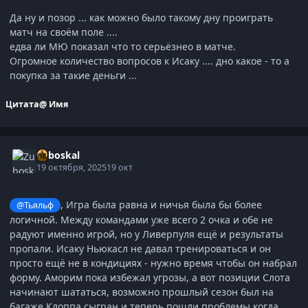
Да ну и позор ... как можно было такому дну проиграть
матч на своём поле ....
едва ли МЮ показал что то серьёзнео в матче.
Огромное количество вопросов к Исаку .... дно какое - то а
покупка за такие деньги ...
Цитата
@ Имя
Zuboskal
19 октября, 2025
19 окт
, Игра была равна и ничья была бы более
@Тьяльф
логичной. Между командами уже всего 2 очка и обе не
радуют именно игрой, но у Ливерпуля ещё и результаты
пропали. Исаку Ньюкасл не давал тренироваться и он
просто ещё не в кондициях - нужно время чтобы он набрал
форму. Аморим пока избежал угрозы, а вот позиции Слота
начинают шататься, возможно прошлый сезон был на
багаже Клоппа сыгран и теперь пошли проблемы когда