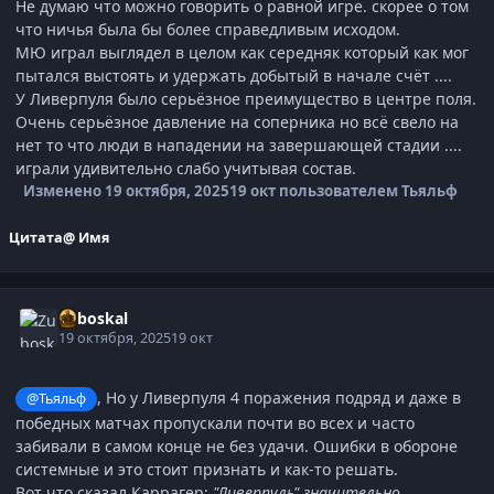
Не думаю что можно говорить о равной игре. скорее о том
что ничья была бы более справедливым исходом.
МЮ играл выглядел в целом как середняк который как мог
пытался выстоять и удержать добытый в начале счёт ....
У Ливерпуля было серьёзное преимущество в центре поля.
Очень серьёзное давление на соперника но всё свело на
нет то что люди в нападении на завершающей стадии ....
играли удивительно слабо учитывая состав.
Изменено
19 октября, 2025
19 окт
пользователем Тьяльф
Цитата
@ Имя
Zuboskal
19 октября, 2025
19 окт
, Но у Ливерпуля 4 поражения подряд и даже в
@Тьяльф
победных матчах пропускали почти во всех и часто
забивали в самом конце не без удачи. Ошибки в обороне
системные и это стоит признать и как-то решать.
Вот что сказал Каррагер:
"Ливерпуль" значительно