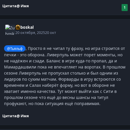
Цитата
@ Имя
1
Zuboskal
20 октября, 2025
20 окт
, Просто я не читал ту фразу, но игра строится от
@Тьяльф
печки - это оборона. Ливерпуль может порет моменты, но
не надёжен и сзади. Баланс в игре куда-то пропал, да и
Мамардашвили пока не впечатляет на воротах. В прошлом
сезоне Ливерпуль не пропускал столько и был одним из
лидеров по сухим матчам. Форварды в игру встроются со
временем и Салах наберёт форму, но вот в обороне не
хватает именно качества. Тут может выйти как с Сити в
прошлом сезоне что ещё до весны шансы на титул
профукают, но пока ситуация ещё поправимая.
Цитата
@ Имя