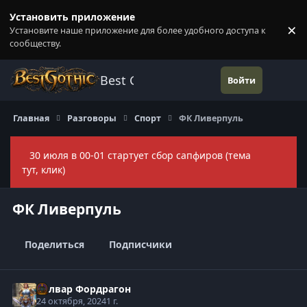
Перейти к содержанию
Установить приложение
×
Установите наше приложение для более удобного доступа к
П
сообществу.
Best Gothic Forums
Войти
Главная
Разговоры
Спорт
ФК Ливерпуль
30 июля в 00-01 стартует сбор сапфиров (тема
Скры
тут, клик)
ФК Ливерпуль
Поделиться
Подписчики
Болвар Фордрагон
24 октября, 2024
1 г.