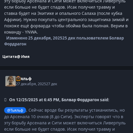
эту борьбу Арсенала и Сити может включиться Ливерпуль
если больше не будет спадов. Исак получил травму и
ставка будет на Экитике и опального Салаха (после кубка
Африки). Нужно покупать центрального защитника зимой и
похоже ещё форварда чтобы обойма была полная. Верим в
команду - YNWA.
Изменено
25 декабря, 2025
25 дек
пользователем Болвар
Фордрагон
Цитата
@ Имя
Тьяльф
27 декабря, 2025
27 дек
On 12/25/2025 at 6:45 PM, Болвар Фордрагон said:
, Сейчас вроде бы результаты устаканились, но
@Тьяльф
до Арсенала 10 очков (8 до Сити). Эксперты говорят что в
эту борьбу Арсенала и Сити может включиться Ливерпуль
если больше не будет спадов. Исак получил травму и