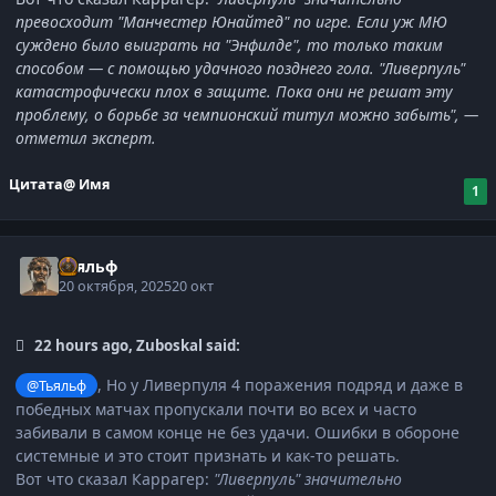
превосходит "Манчестер Юнайтед" по игре. Если уж МЮ
суждено было выиграть на "Энфилде", то только таким
способом — с помощью удачного позднего гола. "Ливерпуль"
катастрофически плох в защите. Пока они не решат эту
проблему, о борьбе за чемпионский титул можно забыть", —
отметил эксперт.
Цитата
@ Имя
1
Тьяльф
20 октября, 2025
20 окт
22 hours ago, Zuboskal said:
, Но у Ливерпуля 4 поражения подряд и даже в
@Тьяльф
победных матчах пропускали почти во всех и часто
забивали в самом конце не без удачи. Ошибки в обороне
системные и это стоит признать и как-то решать.
Вот что сказал Каррагер:
"Ливерпуль" значительно