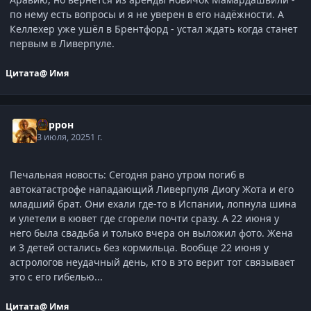
по нему есть вопросы и я не уверен в его надёжности. А
Келлехер уже ушёл в Брентфорд - устал ждать когда станет
первым в Ливерпуле.
Цитата
@ Имя
Варрон
3 июля, 2025
1 г.
Печальная новость: Сегодня рано утром погиб в
автокатастрофе нападающий Ливерпуля Диогу Жота и его
младший брат. Они ехали где-то в Испании, лопнула шина
и улетели в кювет где сгорели почти сразу. А 22 июня у
него была свадьба и только вчера он выложил фото. Жена
и 3 детей остались без кормильца. Вообще 22 июня у
астрологов неудачный день, кто в это верит тот связывает
это с его гибелью...
Цитата
@ Имя