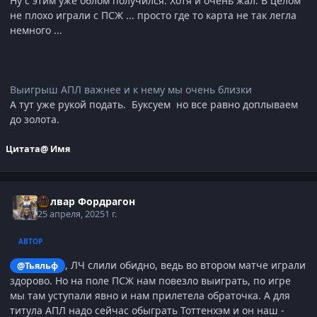
Ну с этим уже облом получился. Хотя и очень жал. В целом
не плохо играли с ПСЖ ... просто где то карта не так легла
немного ...
Выигрыш АПЛ важнее и к нему мы очень близки
А тут уже рукой подать. Буксуем но все равно доплываем
до золота.
Цитата
@ Имя
Болвар Фордрагон
25 апреля, 2025
1 г.
АВТОР
, ЛЧ слили обидно, ведь во втором матче играли
@Тьяльф
здорово. Но на поле ПСЖ нам повезло выиграть, по игре
мы там уступали явно и нам прилетела обраточка. А для
титула АПЛ надо сейчас обыграть Тоттенхэм и он наш -