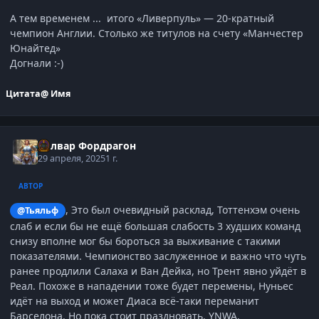
А тем временем ... итого «Ливерпуль» — 20-кратный
чемпион Англии. Столько же титулов на счету «Манчестер
Юнайтед»
Догнали :-)
Цитата
@ Имя
Болвар Фордрагон
29 апреля, 2025
1 г.
АВТОР
, Это был очевидный расклад, Тоттенхэм очень
@Тьяльф
слаб и если бы не ещё большая слабость 3 худших команд
снизу вполне мог бы бороться за выживание с такими
показателями. Чемпионство заслуженное и важно что чуть
ранее продлили Салаха и Ван Дейка, но Трент явно уйдёт в
Реал. Похоже в нападении тоже будет перемены, Нуньес
идёт на выход и может Диаса всё-таки переманит
Барселона. Но пока стоит праздновать. YNWA.