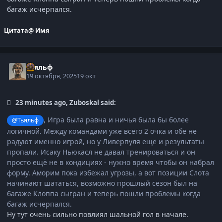
багаж исчерпался.
Цитата
@ Имя
Тьяльф
19 октября, 2025
19 окт
23 minutes ago, Zuboskal said:
, Игра была равна и ничья была бы более
@Тьяльф
логичной. Между командами уже всего 2 очка и обе не
радуют именно игрой, но у Ливерпуля ещё и результаты
пропали. Исаку Ньюкасл не давал тренироваться и он
просто ещё не в кондициях - нужно время чтобы он набрал
форму. Аморим пока избежал угрозы, а вот позиции Слота
начинают шататься, возможно прошлый сезон был на
багаже Клоппа сыгран и теперь пошли проблемы когда
багаж исчерпался.
Ну тут очень сильно повлиял шальной гол в начале.