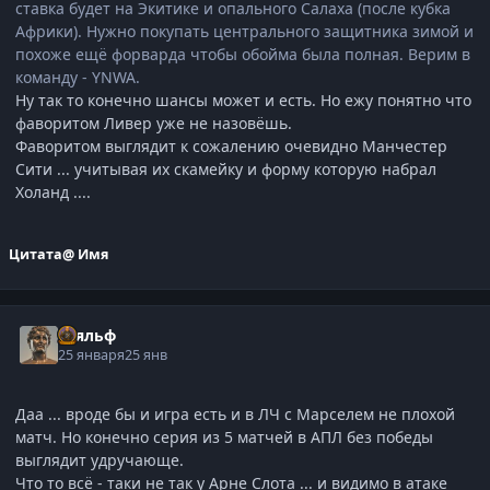
ставка будет на Экитике и опального Салаха (после кубка
Африки). Нужно покупать центрального защитника зимой и
похоже ещё форварда чтобы обойма была полная. Верим в
команду - YNWA.
Ну так то конечно шансы может и есть. Но ежу понятно что
фаворитом Ливер уже не назовёшь.
Фаворитом выглядит к сожалению очевидно Манчестер
Сити ... учитывая их скамейку и форму которую набрал
Холанд ....
Цитата
@ Имя
Тьяльф
25 января
25 янв
Даа ... вроде бы и игра есть и в ЛЧ с Марселем не плохой
матч. Но конечно серия из 5 матчей в АПЛ без победы
выглядит удручающе.
Что то всё - таки не так у Арне Слота ... и видимо в атаке