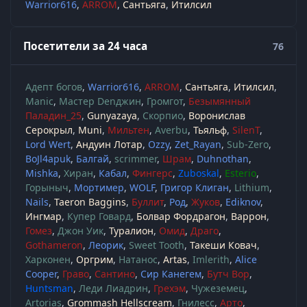
Warrior616
ARROM
Сантьяга
Итилсил
Посетители за 24 часа
76
Адепт богов
Warrior616
ARROM
Сантьяга
Итилсил
Manic
Мастер Denджин
Громгот
Безымянный
Паладин_25
Gunyazaya
Скорпио
Воронислав
Серокрыл
Muni
Мильтен
Averbu
Тьяльф
SilenT
Lord Wert
Андуин Лотар
Ozzy
Zet_Rayan
Sub-Zero
BoJl4apuk
Балгай
scrimmer
Шрам
Duhnothan
Mishka
Хиран
Кабал
Фингерс
Zuboskal
Esterio
Горыныч
Мортимер
WOLF
Григор Клиган
Lithium
Nails
Taeron Baggins
Буллит
Род
Жуков
Ediknov
Ингмар
Купер Говард
Болвар Фордрагон
Варрон
Гомез
Джон Уик
Туралион
Омид
Драго
Gothameron
Леорик
Sweet Tooth
Такеши Ковач
Харконен
Оргрим
Натанос
Artas
Imlerith
Alice
Cooper
Граво
Сантино
Сир Канегем
Бутч Вор
Huntsman
Леди Лиадрин
Грехэм
Чужеземец
Artorias
Grommash Hellscream
Гнилесс
Арто