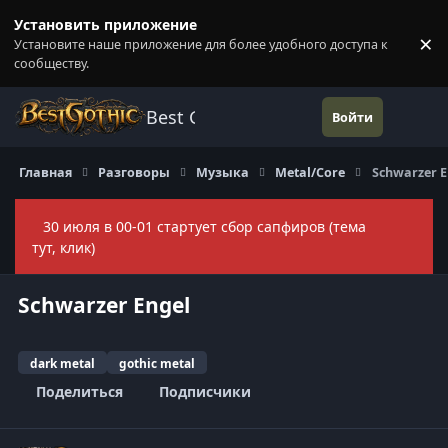
Перейти к содержанию
Установить приложение
×
Установите наше приложение для более удобного доступа к
П
сообществу.
Best Gothic Forums
Войти
Главная
Разговоры
Музыка
Metal/Core
Schwarzer E
30 июля в 00-01 стартует сбор сапфиров (тема
Скры
тут, клик)
Schwarzer Engel
dark metal
gothic metal
Поделиться
Подписчики