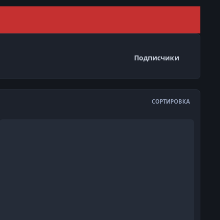
Скрыть 
Подписчики
СОРТИРОВКА
gathodaimon