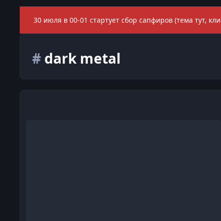
30 июля в 00-01 стартует сбор сапфиров (тема тут, кли
#
dark metal
Nachtblut