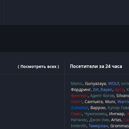
Посетители за 24 часа
( Посмотреть всех )
Manic
Gunyazaya
WOLF
scr
Фордринг
Zet_Rayan
Арто
Х
Фингерс
Адепт богов
Silvan
SilenT
Сантьяга
Muni
Warri
Zuboskal
Варрон
Купер Гов
Гомез
Чужеземец
Ингмар
Натанос
Джон Уик
Artas
Са
Imlerith
Тамерлан
Grommash