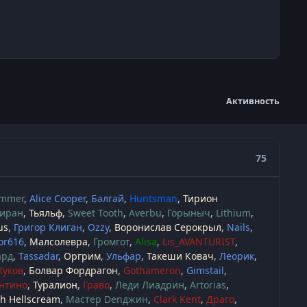
Активность
75
immer
Alice Cooper
Балгай
Huntsman
Тирион
иран
Тьяльф
Sweet Tooth
Averbu
Горыныч
Lithium
us
Григор Клиган
Ozzy
Воронислав Серокрыл
Nails
or616
Малсолевра
Громгот
Alisa
Lis_AVANTURIST
ард
Tassadar
Оргрим
Ульфар
Такеши Ковач
Леорик
Жуков
Болвар Фордрагон
Gothameron
Gimstail
нтино
Туралион
Граво
Леди Лиадрин
Artorias
 Hellscream
Мастер Denджин
Clark Kent
Драго