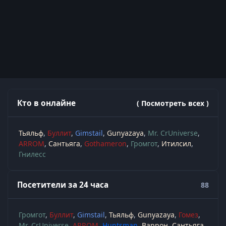
Кто в онлайне
( Посмотреть всех )
Тьяльф
Буллит
Gimstail
Gunyazaya
Mr. CrUniverse
ARROM
Сантьяга
Gothameron
Громгот
Итилсил
Гнилесс
Посетители за 24 часа
88
Громгот
Буллит
Gimstail
Тьяльф
Gunyazaya
Гомез
Mr. CrUniverse
ARROM
Huntsman
Варрон
Сантьяга