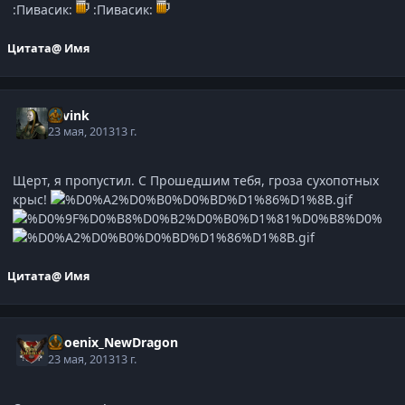
:Пивасик:
:Пивасик:
Цитата
@ Имя
Savink
23 мая, 2013
13 г.
Щерт, я пропустил. С Прошедшим тебя, гроза сухопотных
крыс!
Цитата
@ Имя
Phoenix_NewDragon
23 мая, 2013
13 г.