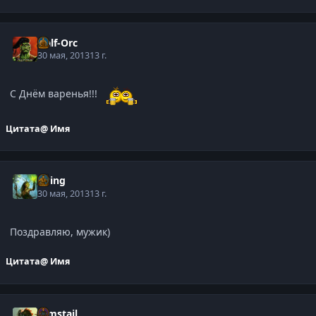
Half-Orc
30 мая, 2013
13 г.
С Днём варенья!!!
Цитата
@ Имя
Elring
30 мая, 2013
13 г.
Поздравляю, мужик)
Цитата
@ Имя
Gimstail