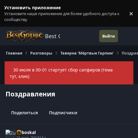
Перейти к содержанию
Установить приложение
×
Установите наше приложение для более удобного доступа к
П
сообществу.
Best Gothic Forums
Войти
Главная
Разговоры
Таверна 'Мёртвые Гарпии'
Поздра
30 июля в 00-01 стартует сбор сапфиров (тема
Скры
тут, клик)
Поздравления
Поделиться
Подписчики
Zuboskal
21 мая, 2013
13 г.