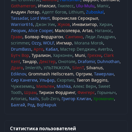
Gothameron
Итилсил
Гнилесс
Ulu-Mulu
Manic
Андуин Лотар
Адепт богов
Lithium
Zuboskal
Tassadar
Lord Wert
Воронислав Серокрыл
Warrior616
Джон Уик
Жуков
Инквизитор
Хиран
Леорик
Alice Cooper
Малсолевра
Artas
Натанос
Граво
Болвар Фордрагон
Сантино
Леди Лиадрин
scrimmer
Ozzy
WOLF
Ингмар
Morana Morok
DrumBass
Арто
Кабал
Мастер Denджин
Averbu
Бутч Вор
Туралион
Харконен
Muni
Грехэм
Clark
Kent
Тандор
Декстер
Онотоле
Drafomir
Duhnothan
Драго
Imlerith
УЛЬТРАЖОРА
SilenT
Silvanus
Ediknov
Grommash Hellscream
Оргрим
Тамерлан
Сир Канегем
Ульфар
Скорпио
Taeron Baggins
Чужеземец
Мильтен
Mishka
Алекс Верн
Sweet
Tooth
Шрам
Тирион Фордринг
Фингерс
Горыныч
Artorias
Nails
Sub-Zero
Григор Клиган
Хроманин
Балгай
Род
BoJl4apuk
Статистика пользователей