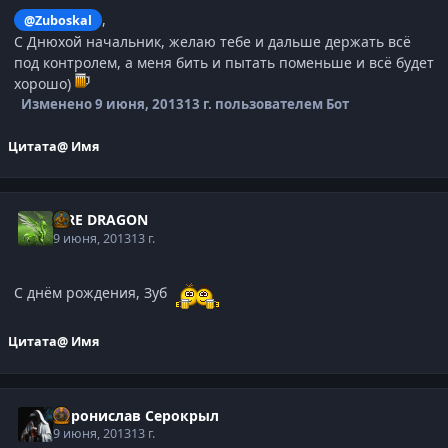
,
@Zuboskal
С Днюхой начальник, желаю тебе и дальше держать всё
под контролем, а меня бить и пытать поменьше и всё будет
хорошо)
Изменено
9 июня, 2013
13 г.
пользователем Бот
Цитата
@ Имя
FIRE DRAGON
9 июня, 2013
13 г.
С днём рождения, Зуб
Цитата
@ Имя
Воронислав Серокрыл
9 июня, 2013
13 г.