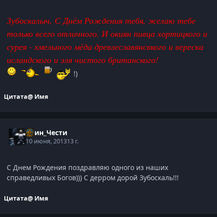
Зубоскалыч, С Днём Рождения тебя, желаю тебе
только всего отличного. И окиян пивца хортицкого и
сурея - хмельного мёда древлеславянсвкого и вереска
исландского и эля чистого британского!
!)
Цитата
@ Имя
Воин_Чести
10 июня, 2013
13 г.
С Днем Рождения поздравляю одного из наших
справедливых Богов))) С дерром дорой Зубоскаль!!!
Цитата
@ Имя