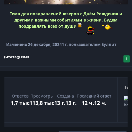
Тема для поздравлений юзеров с Днём Рождения и
другими важными событиями в жизни. Будем
поздравлять всех от души
Изменено
26 декабря, 2024
1 г.
пользователем Буллит
Цитата
@ Имя
1
То
Ответов
Просмотры
Создана
Последний ответ
1,7 тыс
113,8 тыс
13 г.
13 г.
12 ч.
12 ч.
Развернуть обзор темы