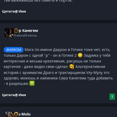
там выживаешь без памяти и порток.
Цитата
@ Имя
Сир Канегем
9 июня
9 июнь
Мага по имени Даррон в Готике тоже нет, есть
@ARROM
только Дарон с одной "р" - он в Готике 2
Задумка у тебя
интересная и весьма креативная, рисуешь не только
картинки - даже видео свои сделал
Альтернативная
история с архимагом Драго и трактирщиком Улу-Мулу это
здорово, можешь и наёмника Сира Канегема туда добавить
- я разрешаю
Цитата
@ Имя
1
Ulu-Mulu