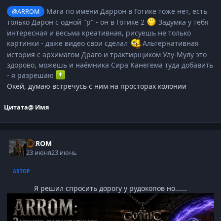
Мага по имени Даррон в Готике тоже нет, есть
@ARROM
только Дарон с одной "р" - он в Готике 2
Задумка у тебя
интересная и весьма креативная, рисуешь не только
картинки - даже видео свои сделал
Альтернативная
история с архимагом Драго и трактирщиком Улу-Мулу это
здорово, можешь и наёмника Сира Канегема туда добавить
- я разрешаю
Окей, думаю встречусь с ним на просторах колонии
Цитата
@ Имя
ARROM
23 июня
23 июнь
АВТОР
Я решил спросить дорогу у рудокопов но......