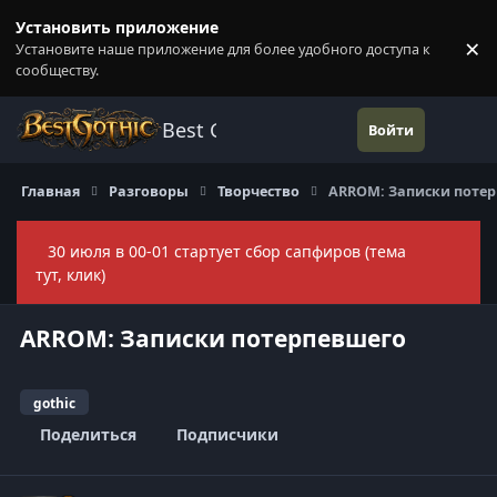
Перейти к содержанию
Установить приложение
×
Установите наше приложение для более удобного доступа к
П
сообществу.
Best Gothic Forums
Войти
Главная
Разговоры
Творчество
ARROM: Записки поте
30 июля в 00-01 стартует сбор сапфиров (тема
Скры
тут, клик)
ARROM: Записки потерпевшего
gothic
Поделиться
Подписчики