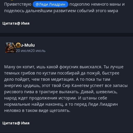
Приветствую
подкоплю немного маны и
@Леди Лиадрин
поделюсь дальнейшим развитием событий этого мира
Цитата
@ Имя
Ulu-Mulu
20 июля
20 июль
Ману он копит, ишь какой фокусник выискался. Ты лучше
темных грибов по кустам пособирай да пожуй, быстрее
дело пойдет, чем твоя медитация. А то пока ты там
энергию цедишь, этот твой Сир Канегем успеет все запасы
рисового пива в трактире вылакать. Давай, шевелись,
народ ждет продолжения истории. И штаны себе
нормальные найди наконец, а то перед Леди Лиадрин
неловко в таком виде щеголять.
Цитата
@ Имя