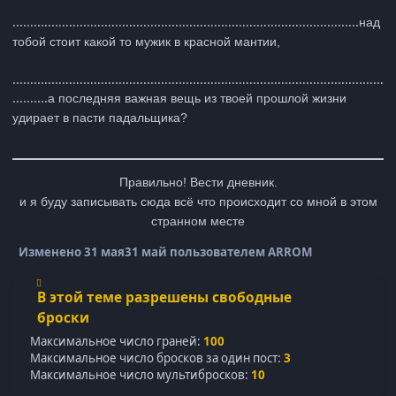
..................................................................................................
над
тобой стоит какой то мужик в красной мантии,
.........................................................................................................
..........
а последняя важная вещь из твоей прошлой жизни
удирает в пасти падальщика?
Правильно! Вести дневник.
и я буду записывать сюда всё что происходит со мной в этом
странном месте
Изменено
31 мая
31 май
пользователем ARROM
В этой теме разрешены свободные
броски
Максимальное число граней:
100
Максимальное число бросков за один пост:
3
Максимальное число мультибросков:
10