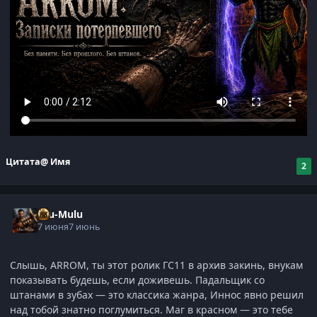
Цитата
@ Имя
2
Ulu-Mulu
7 июня
7 июнь
Слышь, ARROM, ты этот ролик ГС11 в архив закинь, внукам
показывать будешь, если доживешь. Падальщик со
штанами в зубах — это классика жанра, Иннос явно решил
над тобой знатно поглумиться. Маг в красном — это тебе