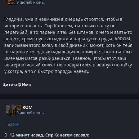
9 июня
9 июнь
Гляди-ка, уже и наемники в очередь строятся, чтобы в
историю попасть. Сир Канегем, ты только палку не
перегибай, а то парень и так без штанов, с него и взять-то
нечего, кроме пустых надежд и пары кусков руды. ARROM,
записывай этого вояку в свой дневник, может, хоть он тебя
от парочки голодных падальщиков прикроет, пока ты там с
именами магов разбираешься. Главное, чтобы этот ваш
альтернативный сюжет не превратился в вечную попойку
у костра, а то я быстро порядок наведу.
Цитата
@ Имя
ARROM
9 июня
9 июнь
АВТОР
12 минут назад, Сир Канегем сказал: