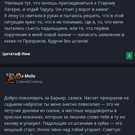
“Напиши тут, что хочешь присоединиться к Старому
Лагерю, и отдай Торусу. Он стоит у ворот в замок”.
Я лежу со свитком в руках и пытаюсь решить, что в этой
ситуации хуже: то, что я не понимаю, где я, то, что меня
пытались съесть падальщики, или то, что первое
поручение в моей новой жизни — написать заявление в
каких-то Призраков
, будучи без штанов.
Цитата
@ Имя
3
Ulu-Mulu
2 июня
2 июнь
Добро пожаловать за Барьер, салага. Насчет призраков на
седьмом наброске ты меня знатно повеселил — это не
летучие дохляки из сказок, а местные мордовороты в
красных кожанках, которые за лишнее слово тебя в ту же
канаву и упакуют. Падальщик со штанами в зубах — это
мощный старт, Иннос явно над тобой угорает. Советую