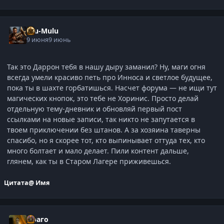
Ulu-Mulu
9 июня
9 июнь
Так это Даррон тебя в нашу дыру заманил? Ну, маги огня
всегда умели красиво петь про Инноса и светлое будущее,
пока ты в шахте горбатишься. Насчет форума — не ищи тут
магических кнопок, это тебе не Хоринис. Просто делай
отдельную тему-дневник и обновляй первый пост
ссылками на новые записи, так никто не запутается в
твоем приключении без штанов. А за хозяина таверны
спасибо, но я скорее тот, кто выпинывает оттуда тех, кто
много болтает и мало делает. Пили контент дальше,
глянем, как ты в Старом Лагере приживешься.
Цитата
@ Имя
Драго