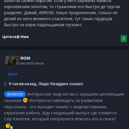
шныгов своим пафосом. Если у него карманы набиты
королевским золотом, то стражники его быстро до трусов
разделят. Давай, ARROM, пиши продолжение, только не
делай из него великого спасителя, тут таких гордецов
быстро на корм падальщикам пускают.
Цитата
@ Имя
1
ARROM
20 июля
20 июль
АВТОР
9 часов назад, Леди Лиадрин сказал:
Интересное творчество с хорошим цепляющим
@ARROM
началом
Интересно наблюдать за развитием
персонажа - это выходит комикс с видеовставками,
серьёзная работа. Жду следующий выпуск где появится
Сир Канегем, который попросился вписать его в сюжет