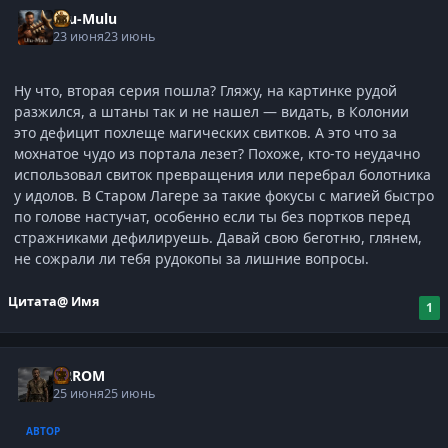
Ulu-Mulu
23 июня
23 июнь
Ну что, вторая серия пошла? Гляжу, на картинке рудой
разжился, а штаны так и не нашел — видать, в Колонии
это дефицит похлеще магических свитков. А это что за
мохнатое чудо из портала лезет? Похоже, кто-то неудачно
использовал свиток превращения или перебрал болотника
у идолов. В Старом Лагере за такие фокусы с магией быстро
по голове настучат, особенно если ты без портков перед
стражниками дефилируешь. Давай свою беготню, глянем,
не сожрали ли тебя рудокопы за лишние вопросы.
Цитата
@ Имя
1
ARROM
25 июня
25 июнь
АВТОР