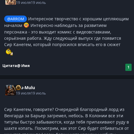
19 июля
19 июль
Интересное творчество с хорошим цепляющим
@ARROM
началом
Интересно наблюдать за развитием
персонажа - это выходит комикс с видеовставками,
серьёзная работа. Жду следующий выпуск где появится
Сир Канегем, который попросился вписать его в сюжет
Цитата
@ Имя
1
Ulu-Mulu
19 июля
19 июль
Сир Канегем, говорите? Очередной благородный лорд из
Венгарда за Барьер загремел, небось. В Колонии все эти
титулы быстро забываются, когда тебя припахивают руду в
шахте копать. Посмотрим, как этот Сир будет отбиваться от