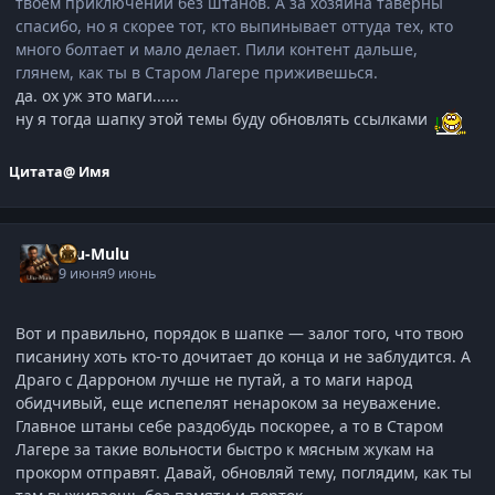
твоем приключении без штанов. А за хозяина таверны
спасибо, но я скорее тот, кто выпинывает оттуда тех, кто
много болтает и мало делает. Пили контент дальше,
глянем, как ты в Старом Лагере приживешься.
да. ох уж это маги......
ну я тогда шапку этой темы буду обновлять ссылками
Цитата
@ Имя
Ulu-Mulu
9 июня
9 июнь
Вот и правильно, порядок в шапке — залог того, что твою
писанину хоть кто-то дочитает до конца и не заблудится. А
Драго с Дарроном лучше не путай, а то маги народ
обидчивый, еще испепелят ненароком за неуважение.
Главное штаны себе раздобудь поскорее, а то в Старом
Лагере за такие вольности быстро к мясным жукам на
прокорм отправят. Давай, обновляй тему, поглядим, как ты