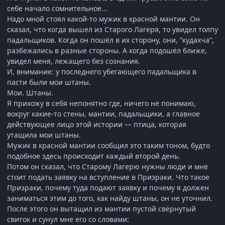
себе начало сомнительное...
Надо мной стоял
какой-то мужик в красной мантии
. Он
сказал, что когда вышел из Старого Лагеря, то увидел толпу
падальщиков. Когда он пошёл в их сторону, они, “кудахча”,
разбежались в разные стороны. А когда подошёл ближе,
увидел меня, лежащего без сознания.
И, внимание: у последнего убегающего падальщика в
пасти были
мои штаны
.
Мои. Штаны.
Я прихожу в себя непонятно где, ничего не понимаю,
вокруг какие-то стены, мантии, падальщики, а главное
действующее лицо этой истории —
птица, которая
утащила мои штаны.
Мужик в красной мантии сообщил это таким тоном, будто
подобное здесь происходит каждый второй день.
Потом он сказал, что Старому Лагерю нужны люди и мне
стоит подать заявку на вступление в Призраки. Что такое
Призраки, почему туда подают заявку и почему я должен
заниматься этим до того, как найду штаны, он не уточнил.
После этого он вытащил из мантии пустой
свёрнутый
свиток
и сунул мне его со словами: