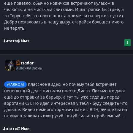
еще повезло, обычно новичков встречают кулаком в
челюсть, а не чистыми свитками. Ищи тряпки быстрее, а
то Торус тебя за голого шныга примет и на вертел пустит.
Добро пожаловать в нашу дыру, старайся больше ничего
не терять.
Цитата
@ Имя
1
Tassadar
9 июня
9 июнь
Классное видео, но почему тебя встречает
@ARROM
непонятный дед с письмом вместо Диего. Письмо же дают
ещё до отправки за барьер, а тут ты уже сидишь перед
воротами СЛ. Но идея интересная у тебя - буду следить что
дальше. Видео немного тормозит даже с ВПН, лучше бы на
вк видео заливать или рутуб - ютуб сильно проблемный...
Цитата
@ Имя