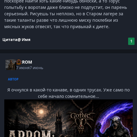
поскорее найти хоть какие-нибудь обноски, а то Торус
голытьбу к воротам даже близко не подпустит, он парень
серьезный. Рисуешь ты неплохо, но в Старом лагере за
такие таланты разве что лишнюю миску похлебки из
мясных жуков отвесят, так что привыкай к диете.
Цитата
@ Имя
1
ARROM
7 июня
7 июнь
АВТОР
Я очнулся в какой-то канаве, в одних трусах.
Уже само по
себе начало сомнительное...