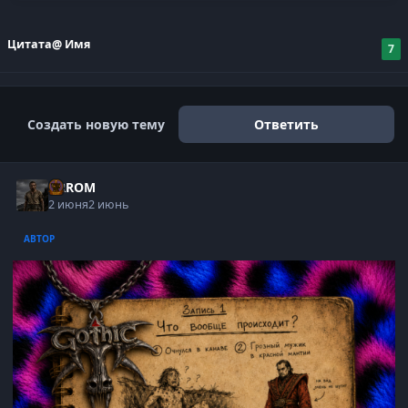
Цитата
@ Имя
7
Создать новую тему
Ответить
ARROM
2 июня
2 июнь
АВТОР