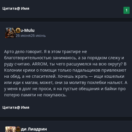
Цитата
@ Имя
1
Ulu-Mulu
26 июня
26 июнь
Арто дело говорит. Я в этом трактире не
благотворительностью занимаюсь, а за порядком слежу и
руду считаю. ARROM, ты чего расшумелся на всю округу? В
Колонии крики о помощи только падальщиков привлекают
на обед, а не спасителей. Хочешь жрать — ищи кошельки
или иди к магам, может, они за молитву похлебки нальют. А
у меня в долг не проси, я на пустые обещания и байки про
потерю памяти не покупаюсь.
Цитата
@ Имя
Леди Лиадрин