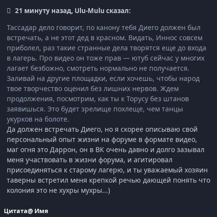
21 минуту назад, Ulu-Mulu сказал:
Тассадар дело говорит, по канону тебя Диего должен был
встречать, а не этот дед в красном. Видать, Иннос совсем
приболел, раз такие странные дела творятся еще до входа
в лагерь. Про видео он тоже прав — ютуб сейчас у многих
лагает безбожно, смотреть нормально не получается.
Заливай на другие площадки, если хочешь, чтобы народ
твое творчество оценил без лишних нервов. Ждем
продолжения, посмотрим, как ты к Торусу без штанов
заявишься. Это будет зрелище похлеще, чем танцы
укурков на болоте.
Да должен встречать Диего, но я скорее описываю свой
персональный опыт жизни на форуме в формате видео,
маг огня это
Даррон
, он в
ВК
очень давно и долго зазывал
меня участвовать в жизни форума, и агитировал
присоединяться к старому лагерю, и ты
уважаемый хозяин
таверны
встретил меня крепкой речью дающей понять что
колония это не хухры мухры...)
Цитата
@ Имя