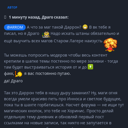
АВТОР
1 минуту назад, Драго сказал:
А что за маг такой Даррон?
В вк тебе я
@ARROM
писал, но я Драго
Надо искать штаны обязательно и
ещё выучить всех магов Старом Лагере наизусть
Ты можешь попросить модеров чтобы весь контент
крепили в шапке темы постенно по мере заливки - тогда
там будет выстраиваться история от и до
факк,
я вас постоянно путаю.
да!
Драго
Так это Даррон тебя в нашу дыру заманил? Ну, маги огня
всегда умели красиво петь про Инноса и светлое будущее,
пока ты в шахте горбатишься. Насчет форума — не ищи тут
магических кнопок, это тебе не Хоринис. Просто делай
отдельную тему-дневник и обновляй первый пост
ссылками на новые записи, так никто не запутается в