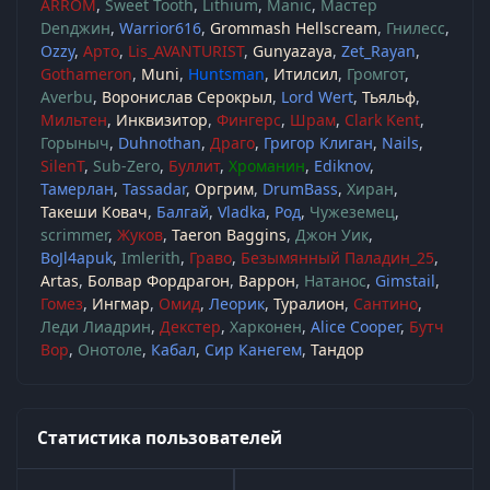
ARROM
Sweet Tooth
Lithium
Manic
Мастер
Denджин
Warrior616
Grommash Hellscream
Гнилесс
Ozzy
Арто
Lis_AVANTURIST
Gunyazaya
Zet_Rayan
Gothameron
Muni
Huntsman
Итилсил
Громгот
Averbu
Воронислав Серокрыл
Lord Wert
Тьяльф
Мильтен
Инквизитор
Фингерс
Шрам
Clark Kent
Горыныч
Duhnothan
Драго
Григор Клиган
Nails
SilenT
Sub-Zero
Буллит
Хроманин
Ediknov
Тамерлан
Tassadar
Оргрим
DrumBass
Хиран
Такеши Ковач
Балгай
Vladka
Род
Чужеземец
scrimmer
Жуков
Taeron Baggins
Джон Уик
BoJl4apuk
Imlerith
Граво
Безымянный Паладин_25
Artas
Болвар Фордрагон
Варрон
Натанос
Gimstail
Гомез
Ингмар
Омид
Леорик
Туралион
Сантино
Леди Лиадрин
Декстер
Харконен
Alice Cooper
Бутч
Вор
Онотоле
Кабал
Сир Канегем
Тандор
Статистика пользователей