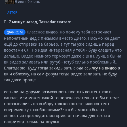
9 июня
9 июнь
АВТОР
7 минут назад, Tassadar сказал:
Классное видео, но почему тебя встречает
@ARROM
непонятный дед с письмом вместо Диего. Письмо же дают
ещё до отправки за барьер, а тут ты уже сидишь перед
воротами СЛ. Но идея интересная у тебя - буду следить что
дальше. Видео немного тормозит даже с ВПН, лучше бы на
вк видео заливать или рутуб - ютуб сильно проблемный...
Благодарю! Буду тогда закидывать сюда
ссылку на видео
в
вк и обложку, на сам форум тогда видео заливать не буду,
так даже проще......
есть ли на форуме возможность постить контент как в
канале, или может какой то переключатель что бы в теме
показывались по выбору
только контент
или
контент
вперемешку с сообщениями
? что бы можно было с
легкостью проследить историю от начала для тех кто
например только наткнулся