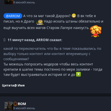
9 июня
9 июнь
А что за маг такой Даррон?
В вк тебе я
@ARROM
писал, но я Драго
Надо искать штаны обязательно и
ещё выучить всех магов Старом Лагере наизусть
11 минут назад, ARROM сказал:
какой то переключатель что бы в теме показывались по
выбору
только контент
или
контент вперемешку с
сообщениями
?
Ты можешь попросить модеров чтобы весь контент
крепили в шапке темы постенно по мере заливки - тогда
там будет выстраиваться история от и до
Цитата
@ Имя
ARROM
9 июня
9 июнь