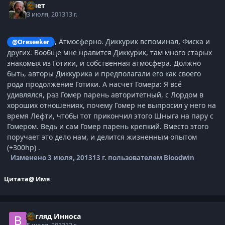
Кмет
3 июля, 2013
13 г.
, Атмосферно. Диккурик вспоминал, Фиска и
@Oreseeker
других. Вообще мне нравится Диккурик, там много старых
знакомых из Готики, и собственная атмосфера. Должно
быть, авторы Диккурика и предполагали его как своего
рода продолжение Готики. А насчет Гомера: Я всё
удивлялся, раз Гомер парень авторитетный, с Лордом в
хороших отношениях, почему Гомер не выпросил у него на
время Лефти, чтобы тот прикончил этого Шныга на пару с
Гомером. Ведь и сам Гомер парень крепкий. Вместо этого
поручает это дело нам, и делится жизненным опытом
(+300hp) .
Изменено
3 июля, 2013
13 г.
пользователем Bloodwin
Цитата
@ Имя
Взгляд Инноса