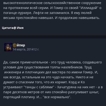
высокотехнологическое сельскозозяйственное сооружение
на протяжении всей серии. И Гомер со своей "Иллиадой" о
поганце-луркере. Лефти не запомнился. Я ему люлей
весьма преспокойно навешал. И продолжаю навешивать.
Цитата
@ Имя
Вайпер
14 марта, 2014
12 г.
Да, самое примечательное - это труд человека, создавшего
условия для существования толпы нахлебников. Труд
инженера и плотницких дел мастера по имени Гомер. И,
как всегда, остальным на это чудо начхать. Никто и не
думает о спасении того, что их кормит. Корд и Ко
устраивают "танцы с саблями" - Хачатуряна на них нет - а в
паре десятков метров от них спокойно разгуливает шныг,
портящий плотину. И... "все нормально".