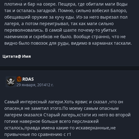
плотина и бар на озере. Пещера, где обитали маги Воды
так и осталась загадкой. Помню, сильно взбесил Балоро,
обещавший оружие за кучу еды. Из-за него вырезал пол
лагеря, а потом переигрывал, так как маги сильно
переволновались. В самой шахте почему-то убитых
наемников и скребков не было. Вообще странно, что не
видно было повозок для руды, видимо в карманах таскали.
Цитата
@ Имя
XARDAS
29 января, 2014
12 г.
Самый интересный лагери.Хоть ярвис и сказал ,что он
опасен,я не заметил этого.По моему самым опасным
лагерем оказался Старый лагерь,кстати из него во второй
готике наверное больше всего перслнажей
осталось,правда имена какие-то искаверканные,не
привычные по сравнению с г1