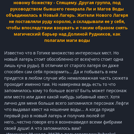
новому божеству - Спящему. Другая группа, под
руководством бывшего генерала Ли и Магов Воды
объединилась в Новый Лагерь. Жители Нового Лагеря
не поставляли руду королю, а складывали ее у себя,
чтобы впоследствии взорвать и таким образом снять
магический барьер над Долиной Рудников, как
полагали маги воды
Известно что в Готике множество интересных мест. Но
новый лагерь стоит обособленно от всех(чего стоит одна
лишь куча руды). В отличии от старого лагеря он даже
способен сам себя прокормить... Да и побывать в нем
придется в любом случае ибо немаловажная часть сюжета
проходит именно там. Но наверняка ведь есть то что
запомнилось кому то больше всего? Быть может персонаж
или место или даже какой нибудь забавный квест. Хотя
лично для меня больше всего запомнился персонаж Лефти
что выдавал квест на ношение воды... А когда придя
первый раз в новый лагерь и получив люлей от
него...честно говоря его я возненавидел всеми фибрами
своей души! А что запомнилось вам?