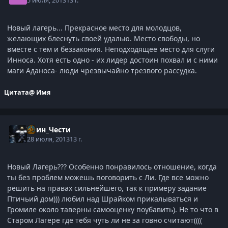
5 июля, 2013
13 г.
Новый лагерь... Прекрасное место для молодцов,
желающих блеснуть своей удалью. Место свободы, но
вместе с тем и беззакония. Неподходящее место для слуги
Инноса. Хотя есть одно - их лидер достоин похвал и с ними
маги Аданоса- люди чрезвычайно трезвого рассудка.
Цитата
@ Имя
Воин_Чести
28 июля, 2013
13 г.
Новый Лагерь??? Особенно понравилось отношение, когда
ты без проблем можешь поговорить с Ли. Где все можно
решить на правах сильнейшего, так к примеру задание
Птичьий дом))) любил над Шрайком прикалываться и
Громиле около таверны самооценку поубавить). Не то что в
Старом Лагере где тебя чуть ли не за говно считают((((