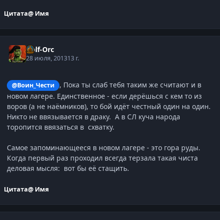
Цитата
@ Имя
Half-Orc
28 июля, 2013
13 г.
, Пока ты слаб тебя таким же считают и в
@Воин_Чести
новом лагере. Единственное - если дерёшься с кем то из
воров (а не наёмников), то бой идёт честный один на один.
Никто не ввязывается в драку. А в СЛ куча народа
торопится ввязаться в схватку.
Самое запоминающееся в новом лагере - это гора руды.
Когда первый раз проходил всегда терзала такая чиста
деловая мысля: вот бы её стащить.
Цитата
@ Имя