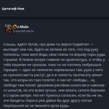
Цитата
@ Имя
Ulu-Mulu
8 июля
8 июль
Слышь, Адепт богов, про дома ты верно подметил —
выглядят они так, будто их лепили из того, что под руку
попалось, пока маги Воды свои планы по взрыву горы руды
строили. В Новом лагере главное не архитектура, а чтобы у
тебя кошелек не срезали, пока ты на плотину любуешься.
Горацио — один из немногих нормальных там, руки у него
из нужного места растут, да и в челюсть прописать может
так, что искры из глаз полетят. А насчет свободы... ну,
свобода там пахнет дешевым рисовым шнапсом и навозом
со шныгов, но это всяко лучше, чем лизать сапоги баронам
в Старом лагере. Насчет Кроноса согласен, если бы не он,
эти бандиты Лареса уже давно бы друг другу глотки
перегрызли из-за лишнего куска руды.