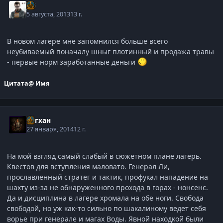
j-G
5 августа, 2013
13 г.
В новом лагере мне запомнился больше всего
неубиваемый поначалу шныг плотинный и продажа травы
- первые норм заработанные деньги
Цитата
@ Имя
Асгхан
27 января, 2014
12 г.
На мой взгляд самый слабый в сюжетном плане лагерь.
Квестов для вступления маловато. Генерал Ли,
прославленный стратег и тактик, профукал нападение на
шахту из-за не обнаруженного прохода в горах - нонсенс.
Да и дисциплина в лагере хромала на обе ноги. Свобода
свободой, но уж как-то сильно по шакалиному ведет себя
ворье при генерале и магах Воды. Явной находкой были