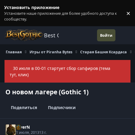
Перейти к содержанию
Установить приложение
×
Установите наше приложение для более удобного доступа к
П
сообществу.
Best Gothic Forums
Войти
Главная
Игры от Piranha Bytes
Старая Башня Ксардаса
30 июля в 00-01 стартует сбор сапфиров (тема
Скры
тут, клик)
О новом лагере (Gothic 1)
Поделиться
Подписчики
ViverN
1 июля, 2013
13 г.