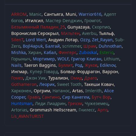
ARROM
Manic
Сантьяга
Muni
Warrior616
Адепт
богов
Итилсил
Мастер Denджин
Громгот
Безымянный Паладин_25
Gunyazaya
Скорпио
Воронислав Серокрыл
Мильтен
Averbu
Тьяльф
SilenT
Lord Wert
Андуин Лотар
Ozzy
Zet_Rayan
Sub-
Zero
BoJl4apuk
Балгай
scrimmer
Шрам
Duhnothan
Mishka
Хиран
Кабал
Фингерс
Zuboskal
Esterio
Горыныч
Мортимер
WOLF
Григор Клиган
Lithium
Nails
Taeron Baggins
Буллит
Род
Жуков
Ediknov
Ингмар
Купер Говард
Болвар Фордрагон
Варрон
Гомез
Джон Уик
Туралион
Омид
Драго
Gothameron
Леорик
Sweet Tooth
Такеши Ковач
Харконен
Оргрим
Натанос
Artas
Imlerith
Alice
Cooper
Граво
Сантино
Сир Канегем
Бутч Вор
Huntsman
Леди Лиадрин
Грехэм
Чужеземец
Artorias
Grommash Hellscream
Гнилесс
Арто
Lis_AVANTURIST