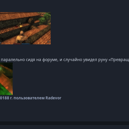
, паралельно сидя на форуме, и случайно увидел руну «Превра
2018
8 г.
пользователем Radevor