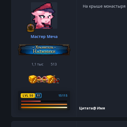
На крыше монастыря е
Мастер Меча
1,1 тыс
513
сообщения
Репутация
LVL 50
15115
II
Цитата
@ Имя