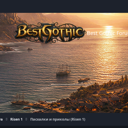
Best Gothic For
уа
Risen 1
Пасхалки и приколы (Risen 1)