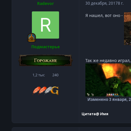
Radevor
30 декабря, 2017
8 г.
Я нашел, вот оно -
Подмастерье
Так же недавно играл
1,2 тыс
240
сообщения
Репутация
Изменено
3 января, 
Цитата
@ Имя