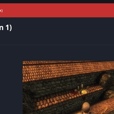
к)
 1)