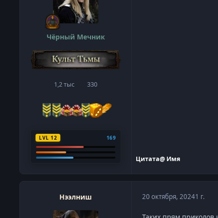
Чёрный Мечник
1,2 тыс
330
сообщения
Репутация
LVL 12
169
Цитата
@ Имя
Нээлниш
20 октября, 2024
1 г.
Таких прям приколов 