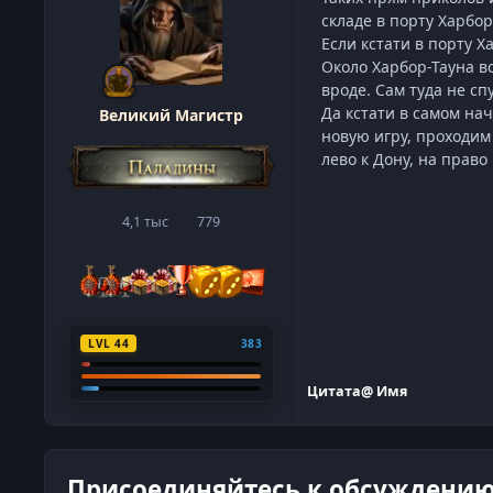
складе в порту Харбор
Если кстати в порту 
Около Харбор-Тауна во
вроде. Сам туда не сп
Да кстати в самом на
Великий Магистр
новую игру, проходим
лево к Дону, на право
4,1 тыс
779
сообщения
Репутация
LVL 44
383
Цитата
@ Имя
Присоединяйтесь к обсуждени