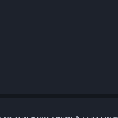
или пасхалок из первой части не помню. Вот про золото на кр