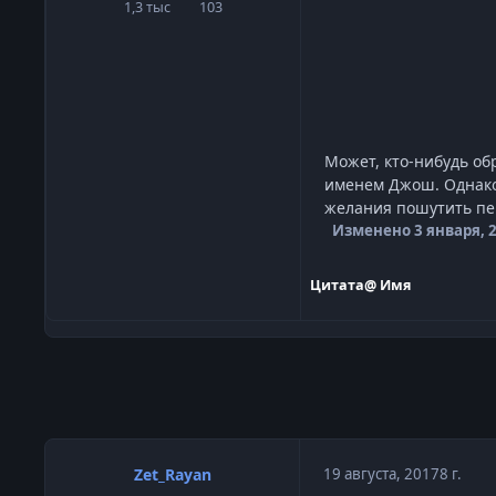
1,3 тыс
103
сообщения
Репутация
Может, кто-нибудь об
именем Джош. Однако,
желания пошутить пер
Изменено
3 января, 
Цитата
@ Имя
Zet_Rayan
19 августа, 2017
8 г.