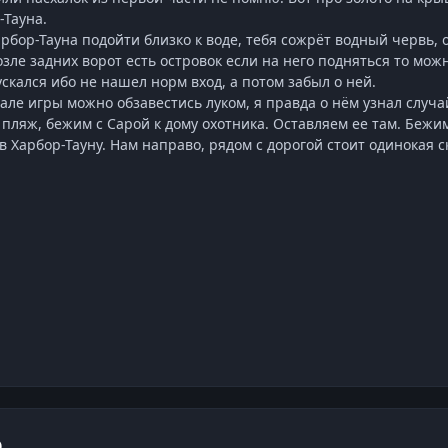
-Тауна.
Харбор-Тауна подойти близко к воде, тебя сожрёт водный червь
зле задних ворот есть островок если на него подняться то мож
ускался ибо не нашел норм вход, а потом забыл о ней.
чале игры можно обзавестись луком, я правда о нём узнал случ
 пляж, бежим с Сарой к дому охотника. Оставляем ее там. Бежи
 в Харбор-Тауну. Нам направо, рядом с дорогой стоит одинокая с
ю