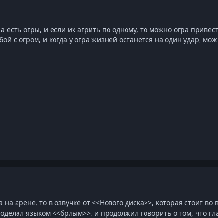
 есть огры, и если их агрить по одному, то можно огра привести
ой с огром, и когда у огра жизней останется на один удар, мож
 на арене, то в озвучке от <<Нового диска>>, которая стоит во 
роделал языком <<брлым>>, и продолжил говорить о том, что 