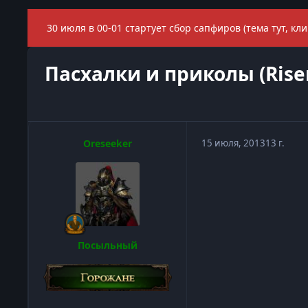
30 июля в 00-01 стартует сбор сапфиров (тема тут, кли
Пасхалки и приколы (Risen
Oreseeker
15 июля, 2013
13 г.
Посыльный