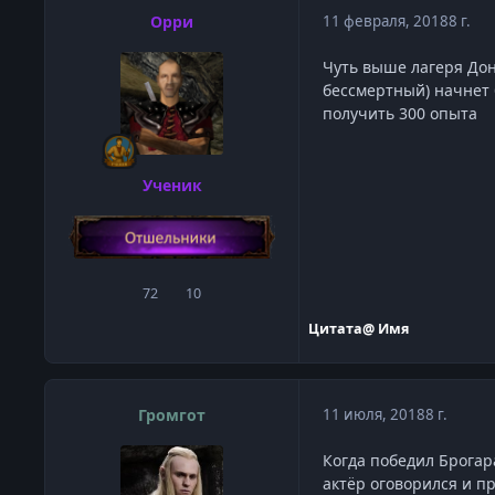
Орри
11 февраля, 2018
8 г.
Чуть выше лагеря Дона
бессмертный) начнет б
получить 300 опыта
Ученик
72
10
сообщения
Репутация
Цитата
@ Имя
Громгот
11 июля, 2018
8 г.
Когда победил Брогара
актёр оговорился и п