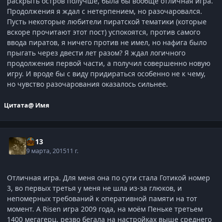
раскрыть остров получше, была бы вообще отличная игра.
Продолжения я ждал с нетерпением, но разочаровался.
Пусть некоторые любители пиратской тематики (которые
вскоре прочитают этот пост) успокоятся, против самого
ввода пиратов, я ничего против не имел, но нафига было
прыгать через двести лет разом? Я ждал логичного
продолжения первой части, а получил совершенно новую
игру. И вроде бы с виду придираться особенно не к чему,
но чувство разочарования оказалось сильнее.
Цитата
@ Имя
kl-13
9 марта, 2015
11 г.
Отличная игра. Для меня она по сути стала Готикой номер
3, во первых третья у меня не шла из-за глюков, и
непомерных требований к оперативной памяти на тот
момент. А Risen игра 2009 года, на моём Пеньке третьем
1400 мегагерц, резво бегала на настройках выше среднего