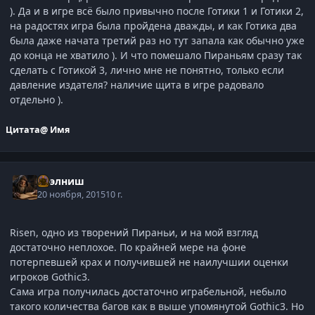
). Да и в игре всё было привычно после Готики 1 и Готики 2,
на радостях игра была пройдена дважды, и как Готика два
была даже начата третий раз но тут запала как обычно уже
до конца не хватило ). И что помешало Пираньям сразу так
сделать с Готикой 3, лично мне не понятно, только если
давление издателя? наличие щита в игре радовало
отдельно ).
Цитата
@ Имя
Нээлниш
20 ноября, 2015
10 г.
Risen, одно из творений Пираньи, и на мой взгляд
достаточно неплохое. По крайней мере на фоне
потерпевшей крах и получившей не наилучшии оценки
игроков Gothic3.
Сама игра получилась достаточно играбельной, небыло
такого количества багов как в выше упомянутой Gothic3. Но