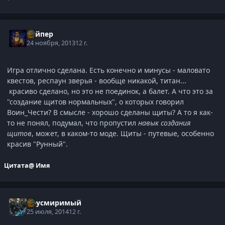
Вайпер
24 ноября, 2013
12 г.
Игра отлично сделана. Есть конечно и минусы - маловато
квестов, респаун зверья - вообще никакой, титан...
красиво сделано, но это не поединок, а балет. А что это за
"создание щитов нормальных", о которых говорил
Воин_Чести? В смысле - хорошо сделаны щиты? А то я как-
то не понял, подумал, что пропустил
навык создания
щитов
, может, в каком-то моде. Щиты - путевые, особенно
красив "Рунный".
Цитата
@ Имя
Неусмиримый
25 июля, 2014
12 г.