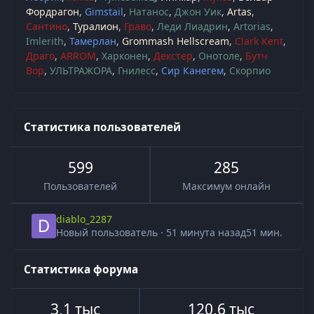
Фордрагон
Gimstail
Натанос
Джон Уик
Artas
Сантино
Туралион
Граво
Леди Лиадрин
Artorias
Imlerith
Тамерлан
Grommash Hellscream
Clark Kent
Драго
ARROM
Харконен
Декстер
Онотоле
Бутч
Вор
УЛЬТРАЖОРА
Гнилесс
Сир Канегем
Скорпио
Статистика пользователей
599
285
Пользователей
Максимум онлайн
diablo_2287
Новый пользователь
·
51 минута назад
51 мин.
Статистика форума
3,1 тыс
120,6 тыс