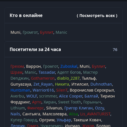
Кто в онлайне
( Посмотреть всех )
Muni
Громгот
Буллит
Manic
Посетители за 24 часа
76
Грехэм
Варрон
Громгот
Zuboskal
Muni
Буллит
Шрам
Manic
Tassadar
Адепт богов
Мастер
Denджин
Gothameron
diablo_2287
Тьяльф
Gunyazaya
Zet_Rayan
Никита
Итилсил
Duhnothan
Huntsman
Warrior616
SilenT
Воронислав Серокрыл
Averbu
WOLF
scrimmer
Alice Cooper
Балгай
Тирион
Фордринг
Арто
Хиран
Sweet Tooth
Горыныч
Lithium
Фингерс
Silvanus
Григор Клиган
Ozzy
Nails
Сантьяга
Малсолевра
Alisa
Lis_AVANTURIST
Купер Говард
Оргрим
Ульфар
Такеши Ковач
Леорик
Гомез
Чужеземец
Ингмар
Жуков
Болвар