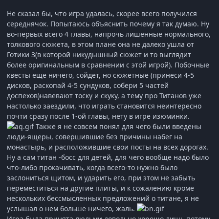
Не сказал бы, что игра удалась, скорее всего получился
середнячок. Попытаюсь объяснить почему я так думаю. Ну
во-первых всего 4 главы, напрочь лишенные нормального,
толкового сюжета, в этом плане она не далеко ушла от
Готики 3(в которой никудышный сюжет и то выглядит
более оригинальным в сравнении с этой игрой). Побочные
квесты еще ничего, сойдет, но сюжетные (принеси 4-5
дисков, раскопай 4-5 сундуков, собери 5 частей
доспехов)навевают тоску и скуку, а тему про Титанов уже
настолько заездили, что играть становится неинтересно
почти сразу после 1-ой главы, нету в игре изюминки.
Также я не совсем понял для чего были введены
люди-ящеры, совершившие без причины набег на
монастырь, и расположившие свои посты на всех дорогах.
Ну а сам титан -босс для детей, для чего вообще надо было
что-либо прокачивать, когда всего-то нужно было
заслониться щитом, и ударить его, при этом не забыть
переместиться на другие плиты, и к сожалению кроме
нескольких бессмысленных предложений о титане, я не
услышал о нем больше ничего, жаль.
Игра была принята людьми довольно хорошо лишь потому,