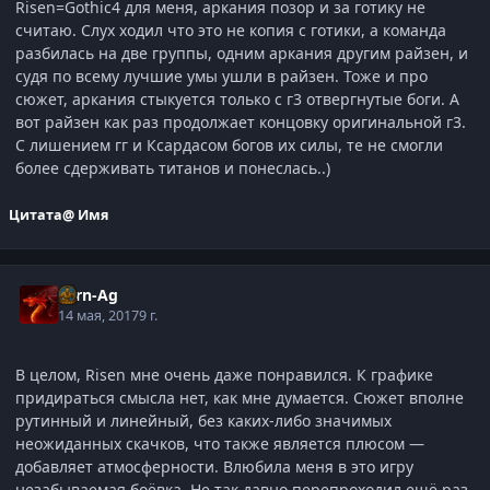
Risen=Gothic4 для меня, аркания позор и за готику не
считаю. Слух ходил что это не копия с готики, а команда
разбилась на две группы, одним аркания другим райзен, и
судя по всему лучшие умы ушли в райзен. Тоже и про
сюжет, аркания стыкуется только с г3 отвергнутые боги. А
вот райзен как раз продолжает концовку оригинальной г3.
С лишением гг и Ксардасом богов их силы, те не смогли
более сдерживать титанов и понеслась..)
Цитата
@ Имя
Torn-Ag
14 мая, 2017
9 г.
В целом, Risen мне очень даже понравился. К графике
придираться смысла нет, как мне думается. Сюжет вполне
рутинный и линейный, без каких-либо значимых
неожиданных скачков, что также является плюсом —
добавляет атмосферности. Влюбила меня в это игру
незабываемая боёвка. Не так давно перепроходил ещё раз,