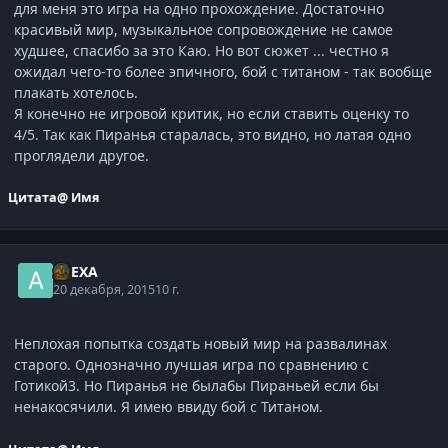
для меня это игра на одно прохождение. Достаточно
красивый мир, музыкальное сопровождение не самое
худшее, спасибо за это Каю. Но вот сюжет ... честно я
ожидал чего-то более эпичного, бой с титаном - так вообще
плакать хотелось.
Я конечно не игровой критик, но если ставить оценку то
4/5. Так как Пиранья старалась, это видно, но латая одно
проглядели другое.
Цитата
@ Имя
ALEXA
20 декабря, 2015
10 г.
Неплохая попытка создать новый мир на развалинах
старого. Однозначно лучшая игра по сравнению с
Готикой3. Но Пиранья не былабы Пираньей если бы
ненакосячили. Я имею ввиду бой с Титаном.