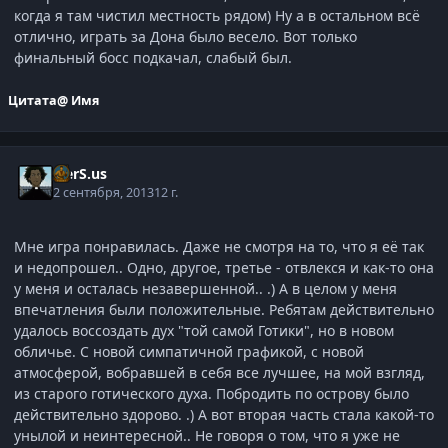
когда я там чистил местность рядом) Ну а в остальном всё
отлично, играть за Дона было весело. Вот только
финальный босс подкачал, слабый был.
Цитата
@ Имя
V.erS.us
2 сентября, 2013
12 г.
Мне игра понравилась. Даже не смотря на то, что я её так
и недопрошел.. Одно, другое, третье - отвлекся и как-то она
у меня и осталась незавершенной.. .) А в целом у меня
впечатления были положительные. Ребятам действительно
удалось воссоздать дух "той самой Готики", но в новом
обличье. С новой симпатичной графикой, с новой
атмосферой, вобравшей в себя все лучшее, на мой взгляд,
из старого готического духа. Побродить по острову было
действительно здорово. .) А вот вторая часть стала какой-то
унылой и неинтересной.. Не говоря о том, что я уже не