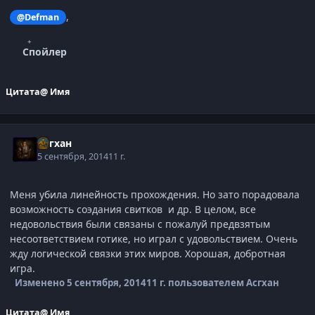
,
@Defman
Спойлер
Цитата
@ Имя
Асгхан
5 сентября, 2014
11 г.
Меня убила линейность прохождения. Но зато порадовала
возможность соэдания свитков и др. В целом, все
недовольствия были связаны с пожалуй предвзятым
несоответствием готике, но играл с удовольствием. Очень
жду логической связки этих миров. Хорошая, добротная
игра.
Изменено
5 сентября, 2014
11 г.
пользователем Асгхан
Цитата
@ Имя