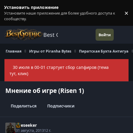
Перейти к содержанию
Установить приложение
×
Установите наше приложение для более удобного доступа к
П
сообществу.
Best Gothic Forums
Войти
Главная
Игры от Piranha Bytes
Пиратская Бухта Антигуа
30 июля в 00-01 стартует сбор сапфиров (тема
Скры
тут, клик)
Мнение об игре (Risen 1)
Поделиться
Подписчики
Oreseeker
31 августа, 2013
12 г.