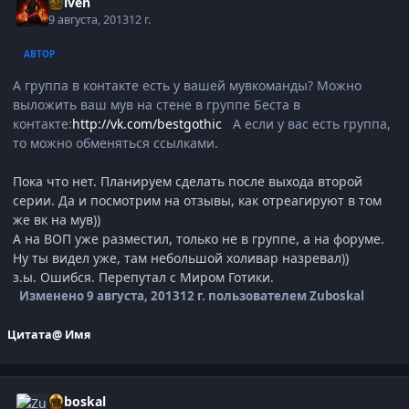
Reiven
9 августа, 2013
12 г.
АВТОР
А группа в контакте есть у вашей мувкоманды? Можно
выложить ваш мув на стене в группе Беста в
контакте:
http://vk.com/bestgothic
А если у вас есть группа,
то можно обменяться ссылками.
Пока что нет. Планируем сделать после выхода второй
серии. Да и посмотрим на отзывы, как отреагируют в том
же вк на мув))
А на ВОП уже разместил, только не в группе, а на форуме.
Ну ты видел уже, там небольшой холивар назревал))
з.ы. Ошибся. Перепутал с Миром Готики.
Изменено
9 августа, 2013
12 г.
пользователем Zuboskal
Цитата
@ Имя
Zuboskal