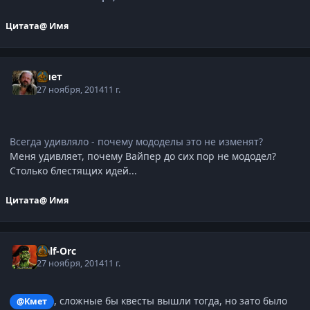
Цитата
@ Имя
Кмет
27 ноября, 2014
11 г.
Всегда удивляло - почему мододелы это не изменят?
Меня удивляет, почему Вайпер до сих пор не мододел?
Столько блестящих идей...
Цитата
@ Имя
Half-Orc
27 ноября, 2014
11 г.
, сложные бы квесты вышли тогда, но зато было
@Кмет