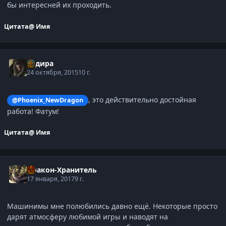
бы интересней их проходить.
Цитата
@ Имя
Задира
24 октября, 2015
10 г.
, это действительно достойная
@Phoenix_NewDragon
работа! Фатум!
Цитата
@ Имя
Дракон-Хранитель
17 января, 2017
9 г.
Машинимы мне полюбились давно ещё. Некоторые просто
дарят атмосферу любимой игры и наводят на