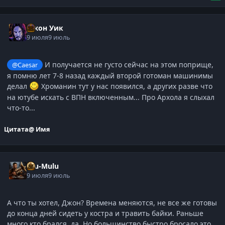
Джон Уик
9 июля
9 июль
И получается не густо сейчас на этом поприще,
@Caesar
я помню лет 7-8 назад каждый второй готоман машинимы
делал
Хроманин тут у нас появился, а других разве что
на ютубе искать с ВПН включенным... Про Архола я слыхал
что-то...
Цитата
@ Имя
Ulu-Mulu
9 июля
9 июль
А что ты хотел, Джон? Времена меняются, не все же готовы
до конца дней сидеть у костра и травить байки. Раньше
много кто брался, да. Но большинство быстро бросало это