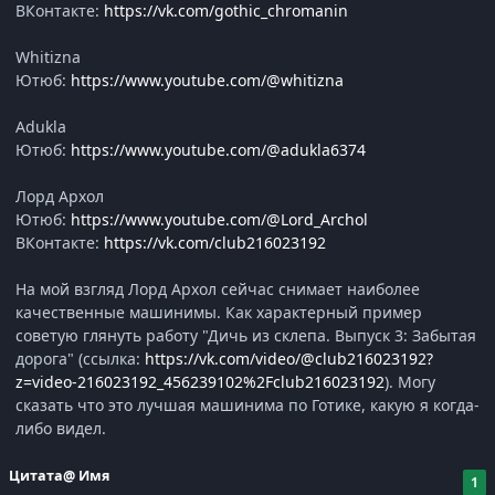
ВКонтакте:
https://vk.com/gothic_chromanin
Whitizna
Ютюб:
https://www.youtube.com/@whitizna
Adukla
Ютюб:
https://www.youtube.com/@adukla6374
Лорд Архол
Ютюб:
https://www.youtube.com/@Lord_Archol
ВКонтакте:
https://vk.com/club216023192
На мой взгляд Лорд Архол сейчас снимает наиболее
качественные машинимы. Как характерный пример
советую глянуть работу "Дичь из склепа. Выпуск 3: Забытая
дорога" (ссылка:
https://vk.com/video/@club216023192?
z=video-216023192_456239102%2Fclub216023192
). Могу
сказать что это лучшая машинима по Готике, какую я когда-
либо видел.
Цитата
@ Имя
1