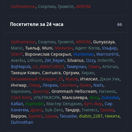
Gothameron
Скорпио
Громгот
ARROM
Посетители за 24 часа
66
Gothameron
Скорпио
Громгот
ARROM
Gunyazaya
Manic
Тьяльф
Muni
Мильтен
Адепт богов
Ульфар
SilenT
Воронислав Серокрыл
Huntsman
Warrior616
Averbu
Lithium
Zet_Rayan
Silvanus
Ozzy
Imlerith
BoJl4apuk
Lis_AVANTURIST
Тамерлан
Гомез
Artorias
Такеши Ковач
Сантьяга
Оргрим
Хиран
Безымянный Паладин_25
Жуков
Итилсил
Джон Уик
Ингмар
Омид
Леорик
Сантино
Граво
Nails
Харконен
Декстер
Grommash Hellscream
Натанос
Clark Kent
УЛЬТРАЖОРА
Малсолевра
Alisa
Zuboskal
Кабал
Asphodel
Мастер Denджин
Бутч Вор
Сир
Канегем
Драго
Sub-Zero
Тандор
Гнилесс
Грехэм
Варрон
Буллит
Шрам
Tassadar
diablo_2287
Никита
Duhnothan