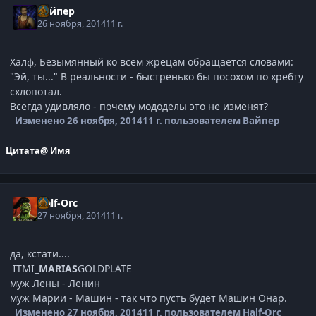
Вайпер
26 ноября, 2014
11 г.
Халф, Безымянный ко всем жрецам обращается словами:
"Эй, ты..." В реальности - быстренько бы посохом по хребту
схлопотал.
Всегда удивляло - почему мододелы это не изменят?
Изменено
26 ноября, 2014
11 г.
пользователем Вайпер
Цитата
@ Имя
Half-Orc
27 ноября, 2014
11 г.
да, кстати....
ITMI_
MARIAS
GOLDPLATE
муж Лены - Ленин
муж Марии - Машин - так что пусть будет Машин Онар.
Изменено
27 ноября, 2014
11 г.
пользователем Half-Orc