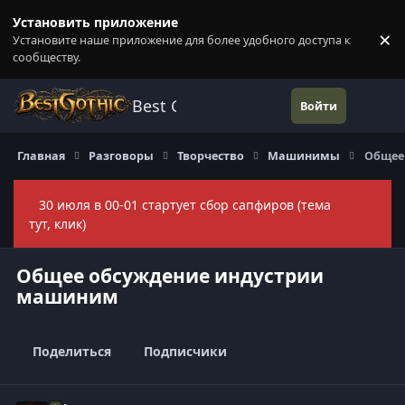
Перейти к содержанию
Установить приложение
×
Установите наше приложение для более удобного доступа к
П
сообществу.
Best Gothic Forums
Войти
Главная
Разговоры
Творчество
Машинимы
Общее
30 июля в 00-01 стартует сбор сапфиров (тема
Скры
тут, клик)
Общее обсуждение индустрии
машиним
Поделиться
Подписчики