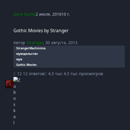
Gera Gump
2 июля, 2016
10 г.
Gothic Movies by Stranger
Gothic Movies by Stranger
Автор
Stranger
,
30 августа, 2013
StrangerMachinima
муводельство
мув
Gothic Movies
12 ответов
4,5 тыс просмотров