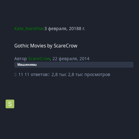
Kate_Nordmar
3 февраля, 2018
8 г.
Gothic Movies by ScareCrow
Gothic Movies by ScareCrow
Автор
ScareCrow
,
22 февраля, 2014
Машинимы
11 ответов
2,8 тыс просмотров