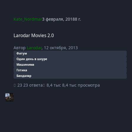
Kate_Nordmar
3 февраля, 2018
8 г.
Larodar Movies 2.0
Larodar Movies 2.0
Автор
Larodar
,
12 октября, 2013
Фатум
Один день в шкуре
Машинима
Готика
Бандалар
23 ответа
8,4 тыс просмотра