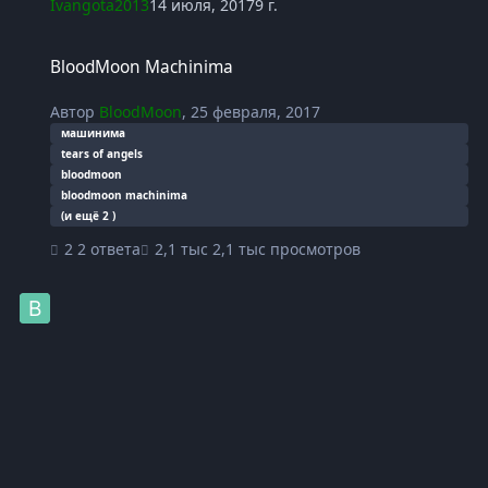
Ivangota2013
14 июля, 2017
9 г.
BloodMoon Machinima
BloodMoon Machinima
Автор
BloodMoon
,
25 февраля, 2017
машинима
tears of angels
bloodmoon
bloodmoon machinima
(и ещё 2 )
2 ответа
2,1 тыс просмотров