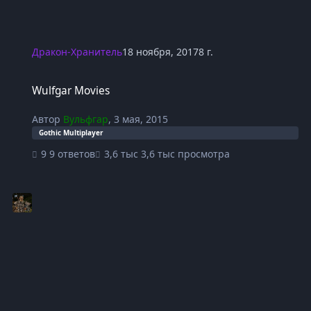
Дракон-Хранитель
18 ноября, 2017
8 г.
Wulfgar Movies
Wulfgar Movies
Автор
Вульфгар
,
3 мая, 2015
Gothic Multiplayer
9 ответов
3,6 тыс просмотра