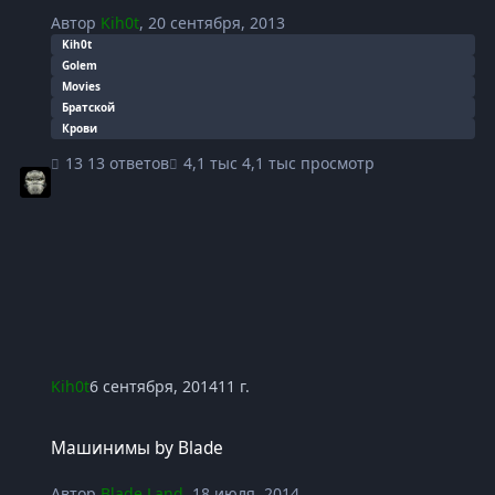
Автор
Kih0t
,
20 сентября, 2013
Kih0t
Golem
Movies
Братской
Крови
13 ответов
4,1 тыс просмотр
Kih0t
6 сентября, 2014
11 г.
Машинимы by Blade
Машинимы by Blade
Автор
Blade Land
,
18 июля, 2014