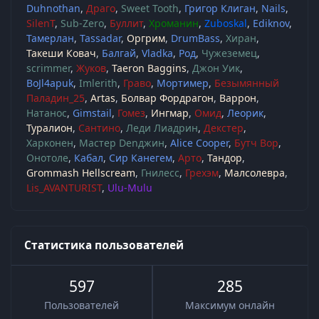
Duhnothan
Драго
Sweet Tooth
Григор Клиган
Nails
SilenT
Sub-Zero
Буллит
Хроманин
Zuboskal
Ediknov
Тамерлан
Tassadar
Оргрим
DrumBass
Хиран
Такеши Ковач
Балгай
Vladka
Род
Чужеземец
scrimmer
Жуков
Taeron Baggins
Джон Уик
BoJl4apuk
Imlerith
Граво
Мортимер
Безымянный
Паладин_25
Artas
Болвар Фордрагон
Варрон
Натанос
Gimstail
Гомез
Ингмар
Омид
Леорик
Туралион
Сантино
Леди Лиадрин
Декстер
Харконен
Мастер Denджин
Alice Cooper
Бутч Вор
Онотоле
Кабал
Сир Канегем
Арто
Тандор
Grommash Hellscream
Гнилесс
Грехэм
Малсолевра
Lis_AVANTURIST
Ulu-Mulu
Статистика пользователей
597
285
Пользователей
Максимум онлайн