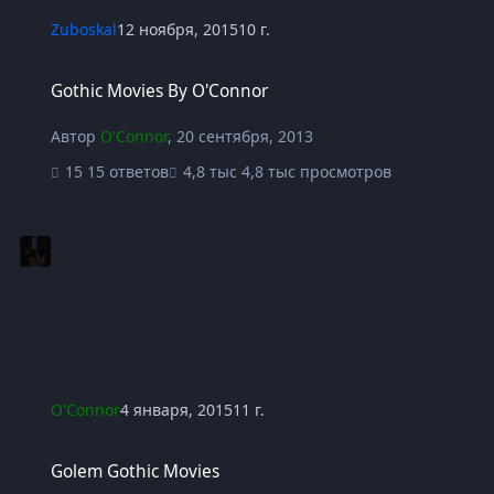
Zuboskal
12 ноября, 2015
10 г.
Gothic Movies By O'Connor
Gothic Movies By O'Connor
Автор
O'Connor
,
20 сентября, 2013
15 ответов
4,8 тыс просмотров
O'Connor
4 января, 2015
11 г.
Golem Gothic Movies
Golem Gothic Movies