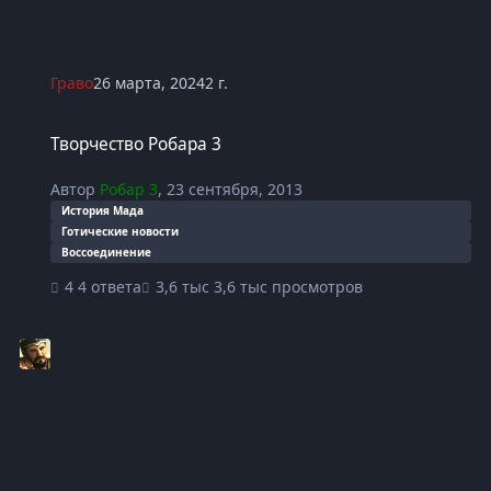
Граво
26 марта, 2024
2 г.
Творчество Робара 3
Творчество Робара 3
Автор
Робар 3
,
23 сентября, 2013
История Мада
Готические новости
Воссоединение
4 ответа
3,6 тыс просмотров