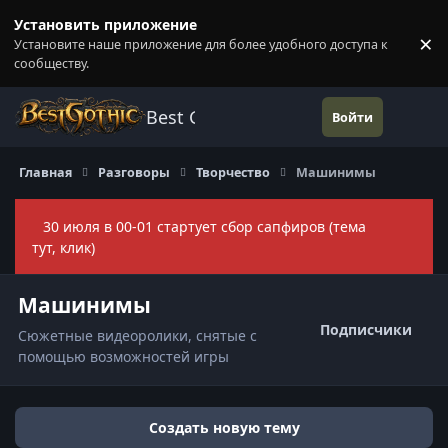
Перейти к содержанию
Установить приложение
×
Установите наше приложение для более удобного доступа к
П
сообществу.
Best Gothic Forums
Войти
Главная
Разговоры
Творчество
Машинимы
30 июля в 00-01 стартует сбор сапфиров (тема
Скры
тут, клик)
Машинимы
Подписчики
Сюжетные видеоролики, снятые с
помощью возможностей игры
Создать новую тему