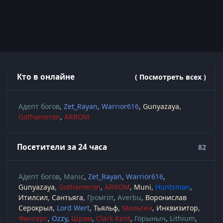
Кто в онлайне
( Посмотреть всех )
Адепт богов
Zet_Rayan
Warrior616
Gunyazaya
Gothameron
ARROM
Посетители за 24 часа
82
Адепт богов
Manic
Zet_Rayan
Warrior616
Gunyazaya
Gothameron
ARROM
Muni
Huntsman
Итилсил
Сантьяга
Громгот
Averbu
Воронислав
Серокрыл
Lord Wert
Тьяльф
Мильтен
Инквизитор
Фингерс
Ozzy
Шрам
Clark Kent
Горыныч
Lithium