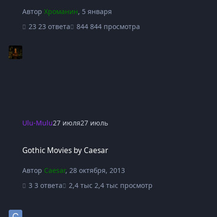
Автор
Хроманин
,
5 января
23 ответа
844 просмотра
Ulu-Mulu
27 июля
27 июль
Gothic Movies by Caesar
Gothic Movies by Caesar
Автор
Caesar
,
28 октября, 2013
3 ответа
2,4 тыс просмотр