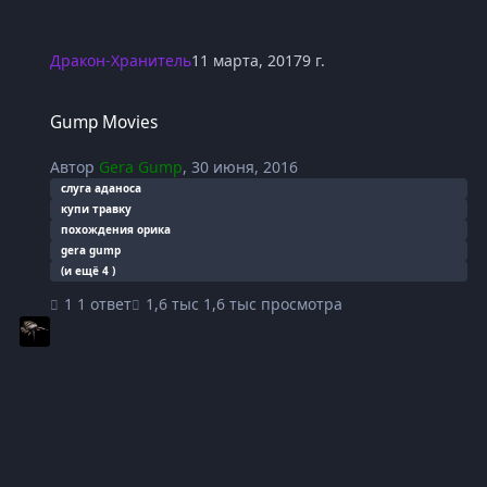
Дракон-Хранитель
11 марта, 2017
9 г.
Gump Movies
Gump Movies
Автор
Gera Gump
,
30 июня, 2016
слуга аданоса
купи травку
похождения орика
gera gump
(и ещё 4 )
1 ответ
1,6 тыс просмотра