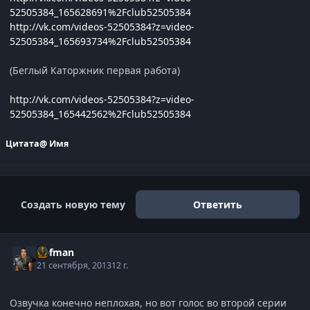
52505384_165628691%2Fclub52505384
http://vk.com/videos-52505384?z=video-
52505384_165693734%2Fclub52505384
(Беглый Каторжник первая работа)
http://vk.com/videos-52505384?z=video-
52505384_165442562%2Fclub52505384
Цитата
@ Имя
Создать новую тему
Ответить
Defman
21 сентября, 2013
12 г.
Озвучка конечно неплохая, но вот голос во второй серии