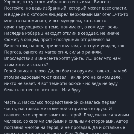
Хорошо, что у этого избранного есть имя - Винсент.
Постойте, но ведь избранный, который может всех спасти,
и видение о котором лицезрел верховный маг огня...что-то
мне это напоминает, и все муводелы, хоть как-то
ориентирующиеся в теме, понимают, о ком идет речь.
Наследие Робара 3 находит отклик в сердцах, не иначе.
Сюжет, в общем, прост - послушник отправился за
Винсентом, нашел, привел к магам, а по пути увидел, как
Паргоса, одного из магов огня, сильно ранили.
Впоследствии и Винсента хотят убить. И... Все? Что нам
этим хотели сказать?
Герой описан плохо. Да, он боится оружия, только...нам об
этом закадровый текст сказал. Так ли это на самом деле,
никто не знает. Я вот темноты боюсь - но ведь не буду
бежать от неё со всех ног... Или буду...
Часть 2. Насколько посредственной оказалась первая
часть, настолько же отличной я признал вторую. И
главное, что хорошо заметно - герой. Блад оказался живым
человек, со своими слабыми и сильными сторонами. Автор
поставил многое на героя, и не прогадал. Да и остальные
персонажи тут поставлены - Сэм, Тобиас вызывают