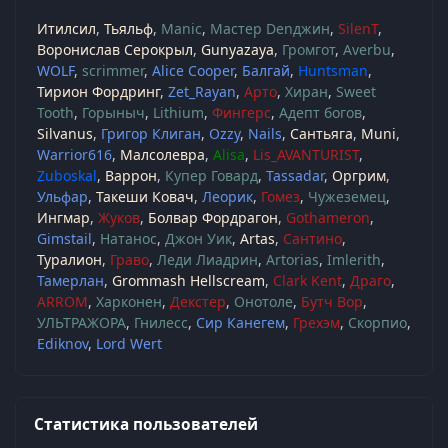
Итилсил
Тьяльф
Manic
Мастер Denджин
SilenT
Воронислав Серокрыл
Gunyazaya
Громгот
Averbu
WOLF
scrimmer
Alice Cooper
Балгай
Huntsman
Тирион Фордринг
Zet_Rayan
Арто
Хиран
Sweet
Tooth
Горыныч
Lithium
Фингерс
Адепт богов
Silvanus
Григор Клиган
Ozzy
Nails
Сантьяга
Muni
Warrior616
Малсолевра
Alisa
Lis_AVANTURIST
Zuboskal
Варрон
Купер Говард
Tassadar
Оргрим
Ульфар
Такеши Ковач
Леорик
Гомез
Чужеземец
Ингмар
Жуков
Болвар Фордрагон
Gothameron
Gimstail
Натанос
Джон Уик
Artas
Сантино
Туралион
Граво
Леди Лиадрин
Artorias
Imlerith
Тамерлан
Grommash Hellscream
Clark Kent
Драго
ARROM
Харконен
Декстер
Онотоле
Бутч Вор
УЛЬТРАЖОРА
Гнилесс
Сир Канегем
Грехэм
Скорпио
Ediknov
Lord Wert
Статистика пользователей