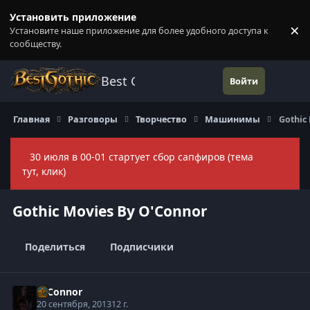
Перейти к содержанию
Установить приложение
×
Установите наше приложение для более удобного доступа к
П
сообществу.
Best Gothic Forums
Войти
Главная
Разговоры
Творчество
Машинимы
Gothic
30 июля в 00-01 стартует сбор сапфиров (тема
Скры
тут, клик)
Gothic Movies By O'Connor
Поделиться
Подписчики
O'Connor
20 сентября, 2013
12 г.