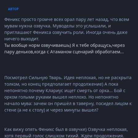
АВТОР
Феникс просто громче всех орал пару лет назад, что всем
мувам нужна озвучка. Муводелы это услышали, и
приглашают Феникса озвучить роли. Иногда очень даже
ничего выходит.
Ты вообще норм озвучиваешь) Я к тебе обращусь,через
пару деньков,когда с Атаманом сценарий обработаем...
Посмотрел Сильную Тварь. Идея неплохая, но не раскрыта
толком, но конец предполагает продолжение) А пока
непонятно почему Клариус ищет смерть от орка... Бой с
орком голыми руками вышел неплохо. Но непонятно
начало мува: зачем он пришёл в таверну, посидел лицом к
стене (а не к столу) и через минуты вышел?
Как вижу опять Феникс был в озвучке) Озвучка неплохая,
хотя первый голос слишком тихий. Ждём продолжения.