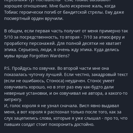
хорошее отношение. Мне было искренне жаль, когда
Тобиас героически погиб от бандитской стрелы. Ему даже
посмертный орден вручили.
В общем, если первая часть получит от меня примерно так
5/10 за посредственность, то вторая - 7/10 за атмосферу и
проработку персонажей. Для полной десятки не хватает
эпика. Серьезно, люди, я очень жду эпика. Куда делись
мувы вроде Forgotten Wardens?
P.S. Пройдусь по озвучке. Во второй части мне она
показалась чуточку лучшей. Если честно, закадровый текст
(если не ошибаюсь, Стоноса) неудачен. Стонос умеет
озвучивать хорошо, но в этот раз ему как-будто дали
неверные установки, и он озвучивал не автора, а какого-то
хитрюгу.
И, голос короля я не узнал сначала. Висп явно выдавал
меня, а вот короля я распознал только после того, как за
слух зацепились слова, которые я уже слышал - про то, что
павших солдат стоит похоронить достойно.