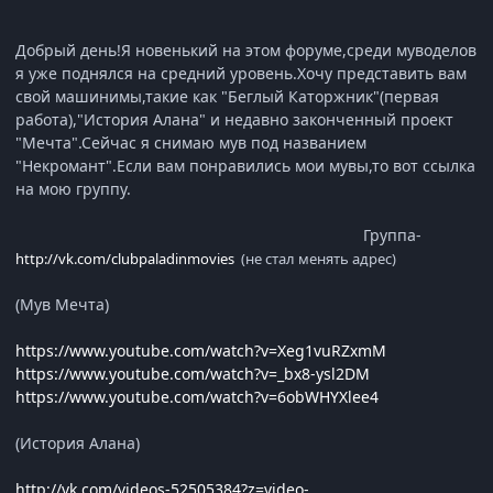
Добрый день!Я новенький на этом форуме,среди муводелов
я уже поднялся на средний уровень.Хочу представить вам
свой машинимы,такие как "Беглый Каторжник"(первая
работа),"История Алана" и недавно законченный проект
"Мечта".Сейчас я снимаю мув под названием
"Некромант".Если вам понравились мои мувы,то вот ссылка
на мою группу.
Группа-
http://vk.com/clubpaladinmovies
(не стал менять адрес)
(Мув Мечта)
https://www.youtube.com/watch?v=Xeg1vuRZxmM
https://www.youtube.com/watch?v=_bx8-ysl2DM
https://www.youtube.com/watch?v=6obWHYXlee4
(История Алана)
http://vk.com/videos-52505384?z=video-