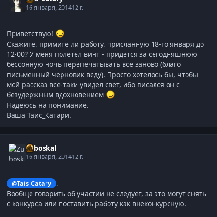
16 января, 2014
12 г.
Приветствую!
Скажите, примите ли работу, присланную 18-го января до
12-00? У меня полетел винт - придется за сегодняшнюю
бессонную ночь перепечатывать все заново (благо
письменный черновик веду). Просто хотелось бы, чтобы
мой рассказ все-таки увидел свет, ибо писался он с
безудержным вдохновением
Надеюсь на понимание.
Ваша Таис_Катари.
Zuboskal
16 января, 2014
12 г.
,
@Tais_Catary
Вообще говорить об участии не следует, за это могут снять
с конкурса или поставить работу как внеконкурсную.