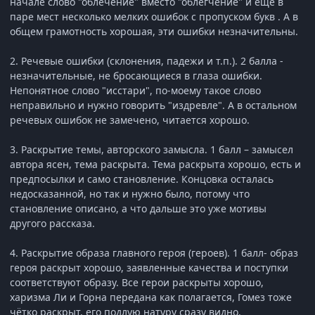
начале слово "облечение" вместо "облегчение" и ещё в
паре мест несколько мелких ошибок с пропуском букв . А в
общем грамотность хорошая, эти ошибки незначительны.
2. Речевые ошибки (склонения, падежи и т.п.). 2 балла -
незначительные, не бросающиеся в глаза ошибки.
Непонятное слово "исстари", по-моему такое слово
неправильно и нужно говорить "издревле". А в остальном
речевых ошибок не замечено, читается хорошо.
3. Раскрытие темы, авторского замысла. 1 балл – замысел
автора ясен, тема раскрыта. Тема раскрыта хорошо, есть и
предпосылки и само становление. Концовка осталась
недосказанной, но так и нужно было, потому что
становление описано, а что дальше это уже мотивы
другого рассказа.
4. Раскрытие образа главного героя (героев). 1 балл- образ
героя раскрыт хорошо, заявленные качества и поступки
соответствуют образу. Все герои раскрыты хорошо,
харизма Ли и Горна передана как полагается, Гомез тоже
чётко раскрыт, его подлую натуру сразу видно.