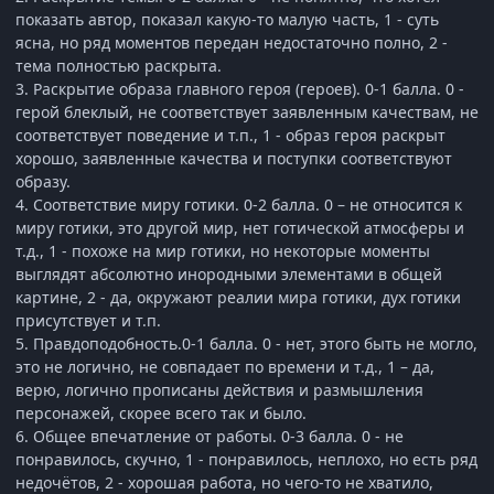
показать автор, показал какую-то малую часть, 1 - суть
ясна, но ряд моментов передан недостаточно полно, 2 -
тема полностью раскрыта.
3. Раскрытие образа главного героя (героев). 0-1 балла. 0 -
герой блеклый, не соответствует заявленным качествам, не
соответствует поведение и т.п., 1 - образ героя раскрыт
хорошо, заявленные качества и поступки соответствуют
образу.
4. Соответствие миру готики. 0-2 балла. 0 – не относится к
миру готики, это другой мир, нет готической атмосферы и
т.д., 1 - похоже на мир готики, но некоторые моменты
выглядят абсолютно инородными элементами в общей
картине, 2 - да, окружают реалии мира готики, дух готики
присутствует и т.п.
5. Правдоподобность.0-1 балла. 0 - нет, этого быть не могло,
это не логично, не совпадает по времени и т.д., 1 – да,
верю, логично прописаны действия и размышления
персонажей, скорее всего так и было.
6. Общее впечатление от работы. 0-3 балла. 0 - не
понравилось, скучно, 1 - понравилось, неплохо, но есть ряд
недочётов, 2 - хорошая работа, но чего-то не хватило,