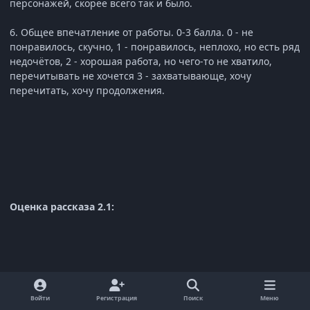
персонажей, скорее всего так и было.
6. Общее впечатление от работы. 0-3 балла. 0 - не
понравилось, скучно, 1 - понравилось, неплохо, но есть ряд
недочётов, 2 - хорошая работа, но чего-то не хватило,
перечитывать не хочется 3 - захватывающе, хочу
перечитать, хочу продолжения.
Оценка рассказа 2.1:
1. Грамотность. 1 балл. Ошибок почти не заметил.
Войти
Регистрация
Поиск
Меню