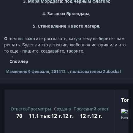
3. Моря Мордрага: под черным флагом;
4. Загадки Яркендара;
5. Становление Нового лагеря.
О
чем вы захотите рассказать, какую тему выберете - вам
решать. Будет ли это детектив, любовная история или что-
то еще - пишите, создавайте, творите.
Спойлер
Изменено
9 февраля, 2014
12 г.
пользователем Zuboskal
Топ 
Ответов
Просмотры
Создана
Последний ответ
70
11,1 тыс
12 г.
12 г.
12 г.
12 г.