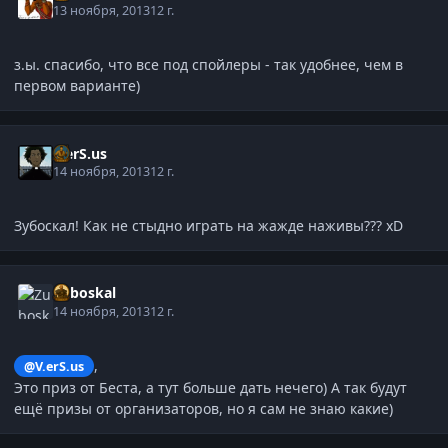
13 ноября, 2013
12 г.
з.ы. спасибо, что все под спойлеры - так удобнее, чем в
первом варианте)
V.erS.us
14 ноября, 2013
12 г.
Зубоскал! Как не стыдно играть на жажде наживы??? xD
Zuboskal
14 ноября, 2013
12 г.
,
@V.erS.us
Это приз от Беста, а тут больше дать нечего) А так будут
ещё призы от организаторов, но я сам не знаю какие)