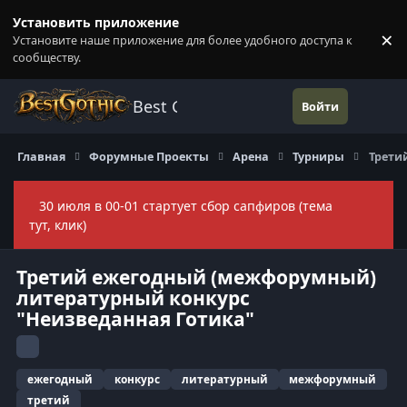
Перейти к содержанию
Установить приложение
×
Установите наше приложение для более удобного доступа к
П
сообществу.
Best Gothic Forums
Войти
Главная
Форумные Проекты
Арена
Турниры
Трети
30 июля в 00-01 стартует сбор сапфиров (тема
Скры
тут, клик)
Третий ежегодный (межфорумный)
литературный конкурс
"Неизведанная Готика"
ежегодный
конкурс
литературный
межфорумный
третий