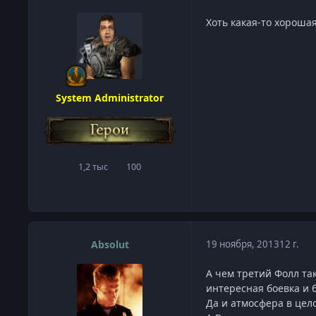
Хоть какая-то хорошая
System Administrator
1,2 тыс
100
сообщения
Репутация
Absolut
19 ноября, 2013
12 г.
А чем третий Фолл так
интересная боевка и 
Да и атмосфера в цел