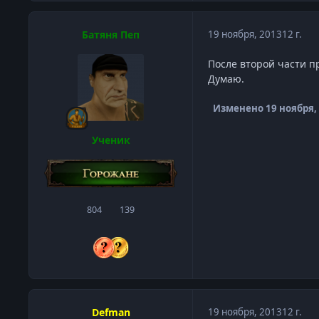
Батяня Пеп
19 ноября, 2013
12 г.
После второй части пр
Думаю.
Изменено
19 ноября,
Ученик
804
139
сообщения
Репутация
Defman
19 ноября, 2013
12 г.