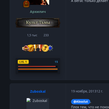
А Вегас только делает
Архилич
1,5 тыс
233
сообщения
Репутация
LVL 1
15
Zuboskal
19 ноября, 2013
12 г.
,
@Absolut
Плох тем, что не похо