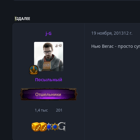
1
2
ДАЛЕЕ
j-G
19 ноября, 2013
12 г.
Нью Вегас - просто су
Посыльный
1,4 тыс
201
сообщения
Репутация