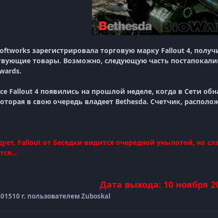
oftworks зарегистрировала торговую марку Fallout 4, полу
твующие товары. Возможно, следующую часть постапокалип
wards.
се Fallout 4 появились на прошлой неделе, когда в Сети о
оторая в свою очередь владеет Bethesda. Счетчик, располож
дует, Fallout от Беседки видится очередной унылотой, но сл
ся...
Дата выхода: 10 ноября 2
2015
10 г.
пользователем Zuboskal