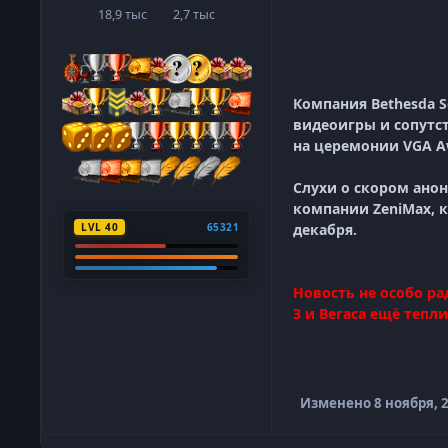
18,9 тыс
2,7 тыс
сообщения
Репутация
Компания Bethesda S
видеоигры и сопутс
на церемонии VGA A
Слухи о скором анон
компании ZeniMax, к
LVL 40
65321
декабря.
Новость не особо ра
3 и Вегаса ещё теплит
Изменено
8 ноября, 