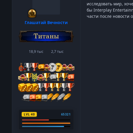
исследовать мир, хочет
бы Interplay Entertai
части после новости о
Глашатай Вечности
18,9 тыс
2,7 тыс
сообщения
Репутация
LVL 40
65321