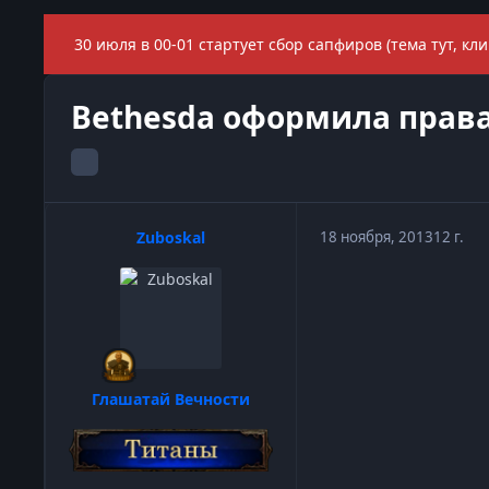
30 июля в 00-01 стартует сбор сапфиров (тема тут, кли
Bethesda оформила права 
Zuboskal
18 ноября, 2013
12 г.
Глашатай Вечности