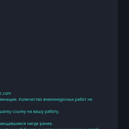
c.com
минации. Количество внеконкурсных работ не
шапку ссылку на вашу работу.
змещавшиеся нигде ранее.