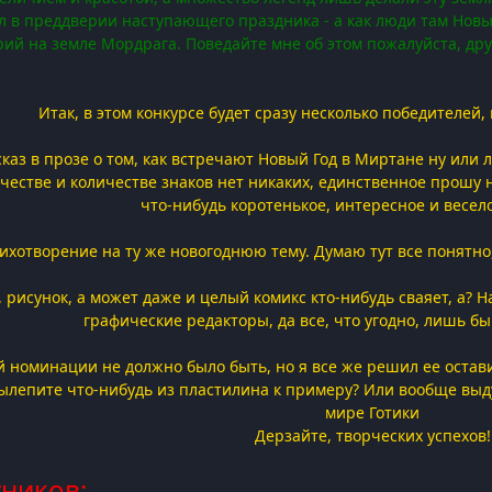
ал в преддверии наступающего праздника - а как люди там Нов
рий на земле Мордрага. Поведайте мне об этом пожалуйста, друз
Итак, в этом конкурсе будет сразу несколько победителей
сказ в прозе о том, как встречают Новый Год в Миртане ну ил
честве и количестве знаков нет никаких, единственное прошу 
что-нибудь коротенькое, интересное и весело
тихотворение на ту же новогоднюю тему. Думаю тут все понятно
 рисунок, а может даже и целый комикс кто-нибудь сваяет, а?
графические редакторы, да все, что угодно, лишь бы
ой номинации не должно было быть, но я все же решил ее остав
ылепите что-нибудь из пластилина к примеру? Или вообще выду
мире Готики
Дерзайте, творческих успехов!
тников: