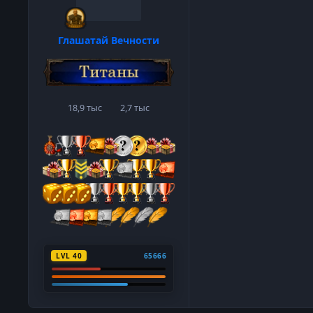
Глашатай Вечности
18,9 тыс
2,7 тыс
сообщения
Репутация
LVL 40
65666