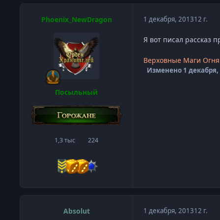
Phoenix_NewDragon
1 декабря, 2013
12 г.
Я вот писал рассказ п
Верховные Маги Огня 
Изменено
1 декабря,
Посыльный
1,3 тыс
224
сообщения
Репутация
Absolut
1 декабря, 2013
12 г.