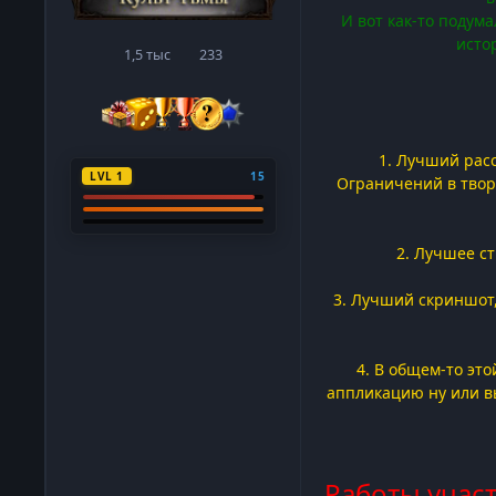
И вот как-то подум
исто
1,5 тыс
233
сообщения
Репутация
1. Лучший рас
LVL 1
15
Ограничений в твор
2. Лучшее с
3. Лучший скриншот,
4. В общем-то эт
аппликацию ну или в
Работы учас