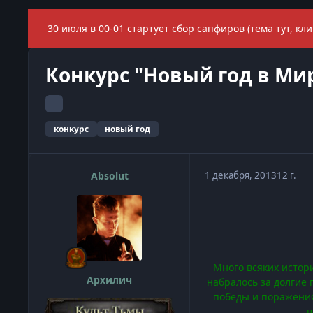
30 июля в 00-01 стартует сбор сапфиров (тема тут, кли
Конкурс "Новый год в Ми
конкурс
новый год
Absolut
1 декабря, 2013
12 г.
Много всяких истори
Архилич
набралось за долгие 
победы и поражения
в