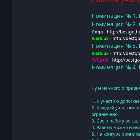
Номинация № 1. 
Номинация № 2. 
Goga
-
http://bestgot
V.erS.us
-
http://bestg
Номинация № 3. 
V.erS.us
-
http://bestg
RYCLAN
-
http://bestg
Номинация № 4. 
Ну и немного о правил
1. К участию допуска
2. Каждый участник м
ограничено.
3. Свою работу оставл
4. Работы можно и ну
5. На конкурс приним