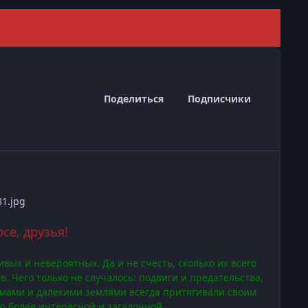
Скрыть 
Поделиться
Подписчики
се, друзья!
вых и невероятных. Да и не счесть, сколько их всего
. Чего только не случалось: подвиги и предательства,
мами и далекими землями всегда притягивали своим
ю более интересной и загадочной.