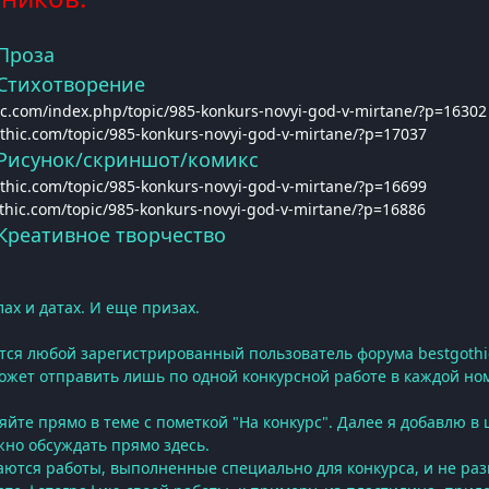
Проза
Стихотворение
hic.com/index.php/topic/985-konkurs-novyi-god-v-mirtane/?p=16302
othic.com/topic/985-konkurs-novyi-god-v-mirtane/?p=17037
Рисунок/скриншот/комикс
othic.com/topic/985-konkurs-novyi-god-v-mirtane/?p=16699
othic.com/topic/985-konkurs-novyi-god-v-mirtane/?p=16886
Креативное творчество
ах и датах. И еще призах.
ется любой зарегистрированный пользователь форума bestgothi
ожет отправить лишь по одной конкурсной работе в каждой но
яйте прямо в теме с пометкой "На конкурс". Далее я добавлю в 
жно обсуждать прямо здесь.
аются работы, выполненные специально для конкурса, и не ра