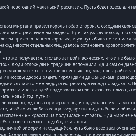
такой новогодний маленький рассказик. Пусть будет здесь для н
ством Миртана правил король Робар Второй. С соседями своими 
орий все стремление им владело. Ну и так уж случилося, что 
совсем прижало нашего королька, и уж чуть было не лишился о
аходчивости отдельных лиц удалось остановить кровопролитие
.
: что же получается, столько лет войн всяческих, что и не был
чтобы люди отдохнули и традиции вспомнили. Да и сам он давно
вым делом созвал он магов огненных: вы, мол, постарайтеся, н
цы Инносовы дворец рядить гирляндами да фанфиками разноцве
едкий случай-то – не недруга истребить, а народ порадовать. 
порилась: много людей поддержало затею, оказывая помощь по
кать, новый год, путник.
ллеги иховы, Аданоса приверженцы, и подумалось им – а мы-то 
есте, чтоб ее из любого конца государства видать было и обве
накопленные – красотища получилась – страсть. Ну а миряне на
себя на нее повесить – к добру считалося.
аздничной эйфории находящийся, чуть было всех заключенных н
ся: бандиты бандитами, а люди всеж. Ну и вручили каждому н