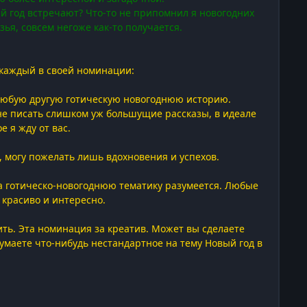
ый год встречают? Что-то не припомнил я новогодних
ья, совсем негоже как-то получается.
, каждый в своей номинации:
и любую другую готическую новогоднюю историю.
не писать слишком уж большущие рассказы, в идеале
е я жду от вас.
, могу пожелать лишь вдохновения и успехов.
 На готическо-новогоднюю тематику разумеется. Любые
 красиво и интересно.
ить. Эта номинация за креатив. Может вы сделаете
маете что-нибудь нестандартное на тему Новый год в