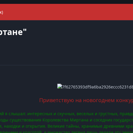
к)
ртане"
Приветствую на новогоднем конкур
й я слышал: интересных и скучных, веселых и грустных, правди
годы существования Королевства Миртана и соседних государств
, находки и открытия. Великие тайны, хранимые древними хра
еличием и красотой, а множество легенд лишь делали эту земл