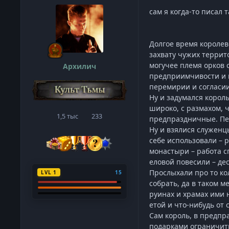
сам я когда-то писал 
Долгое время королев
захвату чужих террит
могучее племя орков 
Архилич
предприимчивости и н
перемирии и согласии
Ну и задумался король
широко, с размахом, 
1,5 тыс
233
сообщения
Репутация
предпраздничные. Пер
Ну и взялися служен
себе использовали – р
монастыри – работа с
еловой повесили – дес
Прослыхали про то ко
LVL 1
15
собрать, да в таком м
руинах и храмах ими 
етой и что-нибудь от 
Сам король, в предпр
подарками ограничить