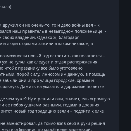
ачала)
дружил он не очень-то, то и дело войны вел – к
оказался наш правитель в невыгодном положеньице -
н своих владений. Однако ж, благодаря
 и люди с орками зажили в каком-никаком, а
о возможности новый год встретить как полагается –
 уж не гулял как следует и отдал распоряжения
о чтоб к празднику все было уготовлено.
тными, порой силу, Инносом им данную, в помощь
Не забыли они и про улицы городские, храмы и
сильную. Дажить на указатели дорожные по ветке
де чем хуже? Ну и решили они, значит, ель огромную
сили ее побрякушками разными, годами в древних
 энтот новый год традицию взяли – подойти к елке
е амнистировал, да токмо взяв себя в руки решил
а месте отбывания по коробчонке маленькой,