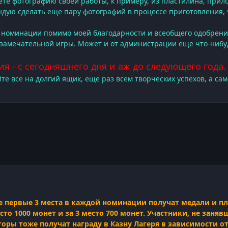
ете фотографию своей работы, к примеру, из пластилина, прило
ндую сделать еще пару фотографий в процессе приготовления,
й номинации помимо моей благодарности и всеобщего одобрени
 замечательной игры. Может и от администрации еще что-нибу
ия - с сегодняшнего дня и аж до следующего года. 
те все на долгий ящик, еще раз всем творческих успехов, а са
 первые 3 места в каждой номинации получат медали и плю
место 1000 монет и за 3 место 700 монет. Участники, не за
торы тоже получат награду в Казну Лагеря в зависимости о