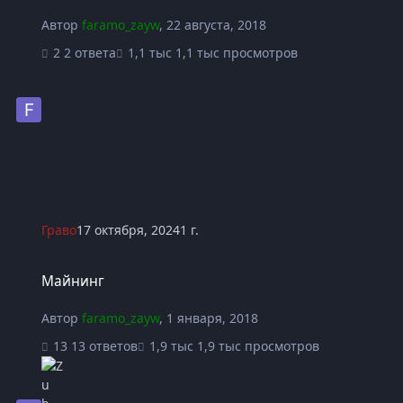
Автор
faramo_zayw
,
22 августа, 2018
2 ответа
1,1 тыс просмотров
Граво
17 октября, 2024
1 г.
Майнинг
Майнинг
Автор
faramo_zayw
,
1 января, 2018
13 ответов
1,9 тыс просмотров