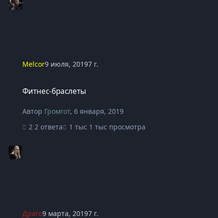
Melcor
9 июля, 2019
7 г.
Фитнес-браслеты
Фитнес-браслеты
Автор
Громгот
,
6 января, 2019
2 ответа
1 тыс просмотра
Драго
9 марта, 2019
7 г.