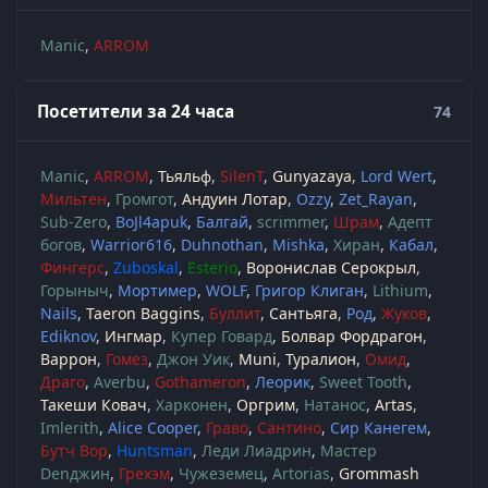
Manic
ARROM
Посетители за 24 часа
74
Manic
ARROM
Тьяльф
SilenT
Gunyazaya
Lord Wert
Мильтен
Громгот
Андуин Лотар
Ozzy
Zet_Rayan
Sub-Zero
BoJl4apuk
Балгай
scrimmer
Шрам
Адепт
богов
Warrior616
Duhnothan
Mishka
Хиран
Кабал
Фингерс
Zuboskal
Esterio
Воронислав Серокрыл
Горыныч
Мортимер
WOLF
Григор Клиган
Lithium
Nails
Taeron Baggins
Буллит
Сантьяга
Род
Жуков
Ediknov
Ингмар
Купер Говард
Болвар Фордрагон
Варрон
Гомез
Джон Уик
Muni
Туралион
Омид
Драго
Averbu
Gothameron
Леорик
Sweet Tooth
Такеши Ковач
Харконен
Оргрим
Натанос
Artas
Imlerith
Alice Cooper
Граво
Сантино
Сир Канегем
Бутч Вор
Huntsman
Леди Лиадрин
Мастер
Denджин
Грехэм
Чужеземец
Artorias
Grommash