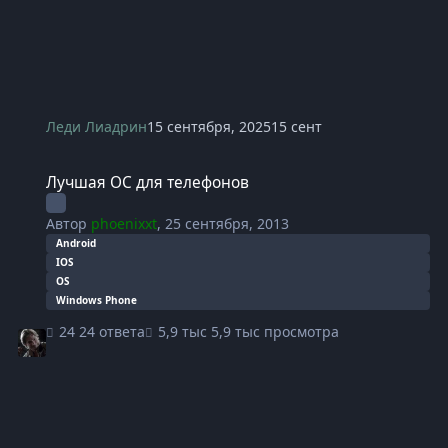
Леди Лиадрин
15 сентября, 2025
15 сент
Лучшая ОС для телефонов
Лучшая ОС для телефонов
Автор
phoenixxt
,
25 сентября, 2013
Android
IOS
OS
Windows Phone
24 ответа
5,9 тыс просмотра