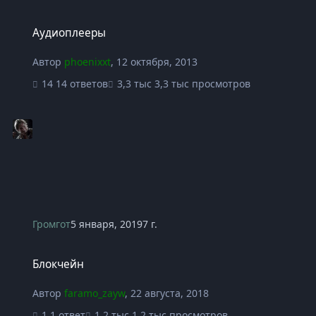
Аудиоплееры
Аудиоплееры
Автор
phoenixxt
,
12 октября, 2013
14 ответов
3,3 тыс просмотров
Громгот
5 января, 2019
7 г.
Блокчейн
Блокчейн
Автор
faramo_zayw
,
22 августа, 2018
1 ответ
1,2 тыс просмотров