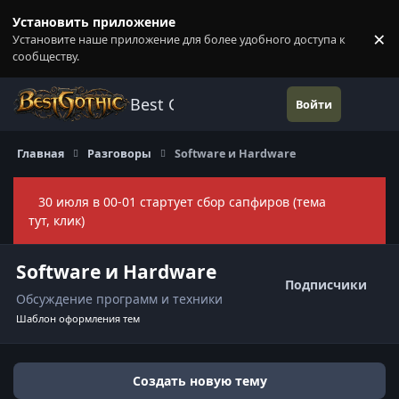
Перейти к содержанию
Установить приложение
×
Установите наше приложение для более удобного доступа к
П
сообществу.
Best Gothic Forums
Войти
Главная
Разговоры
Software и Hardware
30 июля в 00-01 стартует сбор сапфиров (тема
Скры
тут, клик)
Software и Hardware
Подписчики
Обсуждение программ и техники
Шаблон оформления тем
Создать новую тему