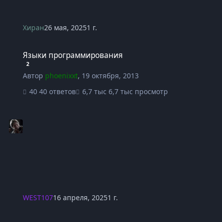
Хиран
26 мая, 2025
1 г.
Языки программирования
Языки программирования
2
Автор
phoenixxt
,
19 октября, 2013
40 ответов
6,7 тыс просмотр
WEST107
16 апреля, 2025
1 г.
Предпочитаемая операционная система