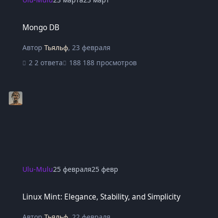
Mongo DB
Mongo DB
Автор
Тьяльф
,
23 февраля
2 ответа
188 просмотров
Ulu-Mulu
25 февраля
25 февр
Linux Mint: Elegance, Stability, and Simplicity
Linux Mint: Elegance, Stability, and Simplicity
Автор
Тьяльф
,
22 февраля