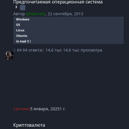
Предпочитаемая операционная система
3
Автор
phoenixxt
,
22 сентября, 2013
Windows
OS
Linux
Ubuntu
(и ещё 2 )
64 ответа
14,6 тыс просмотра
Сантино
5 января, 2025
1 г.
Криптовалюта
Криптовалюта