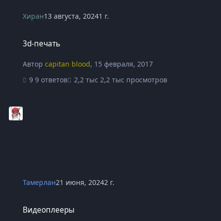
Хиран
13 августа, 2024
1 г.
3d-печать
3d-печать
Автор
capitan blood
,
15 февраля, 2017
9 ответов
2,2 тыс просмотров
Тамерлан
21 июня, 2024
2 г.
Видеоплееры
Видеоплееры