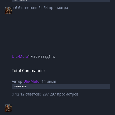
6 ответов
54 просмотра
Ulu-Mulu
1 час назад
1 ч.
Total Commander
Total Commander
Автор
Ulu-Mulu
,
14 июля
классика
12 ответов
297 просмотров