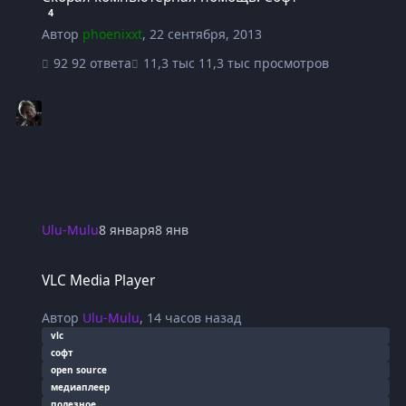
4
Автор
phoenixxt
,
22 сентября, 2013
92 ответа
11,3 тыс просмотров
Ulu-Mulu
8 января
8 янв
VLC Media Player
VLC Media Player
Автор
Ulu-Mulu
,
14 часов назад
vlc
софт
open source
медиаплеер
полезное