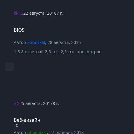
kl-13
22 августа, 2018
7 г.
BIOS
BIOS
Автор
Zuboskal
,
28 августа, 2016
8 ответов
2,5 тыс просмотров
j-G
25 августа, 2017
8 г.
Веб-дизайн
Веб-дизайн
2
Автор
phoenixxt
,
27 октября, 2013