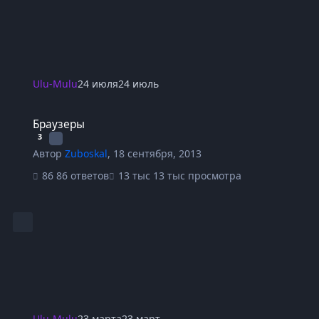
Ulu-Mulu
24 июля
24 июль
Браузеры
Браузеры
3
Автор
Zuboskal
,
18 сентября, 2013
86 ответов
13 тыс просмотра
Ulu-Mulu
23 марта
23 март