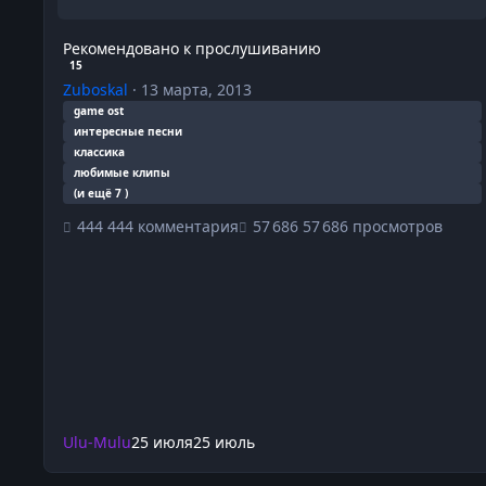
Рекомендовано к прослушиванию
15
Zuboskal
·
13 марта, 2013
game ost
интересные песни
классика
любимые клипы
(и ещё 7 )
444 комментария
57 686 просмотров
Ulu-Mulu
25 июля
25 июль