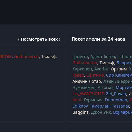
Посетители за 24 часа
( Посмотреть всех )
RROM
Gothameron
Тьяльф
Громгот
Адепт богов
Lithiu
Gothameron
Тьяльф
Леорик
Харконен
Averbu
Оргрим
Х
Граво
Сантино
Сир Канеге
Андуин Лотар
Леди Лиадри
Чужеземец
Artorias
Мортим
Lis_AVANTURIST
Zet_Rayan
И
Kent
Горыныч
Duhnothan
Ediknov
Тамерлан
Tassadar
Baggins
Джон Уик
BoJl4apu