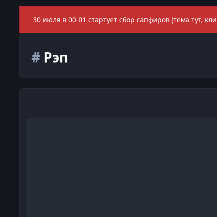
30 июля в 00-01 стартует сбор сапфиров (тема тут, кли
#
Рэп
Рекомендовано к прослушиванию