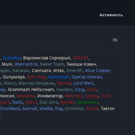
Активность
70
m
Zuboskal
Воронислав Серокрыл
ARROM
Muni
Warrior616
Sweet Tooth
Такеши Ковач
иран
Натанос
Сантьяга
Artas
Imlerith
Alice Cooper
м
Gunyazaya
Бутч Вор
Huntsman
Григор Клиган
н
Manic
Мастер Denджин
Грехэм
Lord Wert
ер
Grommash Hellscream
Гнилесс
Ozzy
Арто
тилсил
Мильтен
Инквизитор
Фингерс
Шрам
Clark
Драго
Nails
SilenT
Sub-Zero
Буллит
Хроманин
DrumBass
Балгай
Vladka
Род
scrimmer
Жуков
Taeron
k