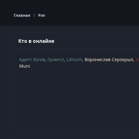
Главная
Рэп
Кто в онлайне
Адепт богов
Громгот
Lithium
Воронислав Серокрыл
A
Muni