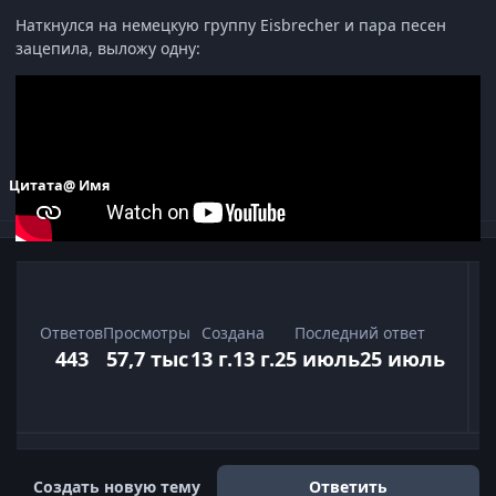
Наткнулся на немецкую группу Eisbrecher и пара песен
зацепила, выложу одну:
Изменено
27 декабря, 2025
27 дек
пользователем Сир
Канегем
Цитата
@ Имя
Ответов
Просмотры
Создана
Последний ответ
443
57,7 тыс
13 г.
13 г.
25 июль
25 июль
Развернуть обзор темы
Создать новую тему
Ответить