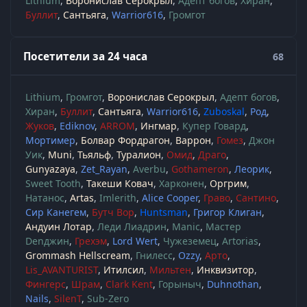
Lithium
Воронислав Серокрыл
Адепт богов
Хиран
Буллит
Сантьяга
Warrior616
Громгот
Посетители за 24 часа
68
Lithium
Громгот
Воронислав Серокрыл
Адепт богов
Хиран
Буллит
Сантьяга
Warrior616
Zuboskal
Род
Жуков
Ediknov
ARROM
Ингмар
Купер Говард
Мортимер
Болвар Фордрагон
Варрон
Гомез
Джон
Уик
Muni
Тьяльф
Туралион
Омид
Драго
Gunyazaya
Zet_Rayan
Averbu
Gothameron
Леорик
Sweet Tooth
Такеши Ковач
Харконен
Оргрим
Натанос
Artas
Imlerith
Alice Cooper
Граво
Сантино
Сир Канегем
Бутч Вор
Huntsman
Григор Клиган
Андуин Лотар
Леди Лиадрин
Manic
Мастер
Denджин
Грехэм
Lord Wert
Чужеземец
Artorias
Grommash Hellscream
Гнилесс
Ozzy
Арто
Lis_AVANTURIST
Итилсил
Мильтен
Инквизитор
Фингерс
Шрам
Clark Kent
Горыныч
Duhnothan
Nails
SilenT
Sub-Zero