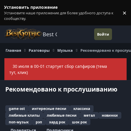
Перейти к содержанию
Установить приложение
×
Установите наше приложение для более удобного доступа к
П
сообществу.
Best Gothic Forums
Войти
Главная
Разговоры
Музыка
Рекомендовано к просл
30 июля в 00-01 стартует сбор сапфиров (тема
Скры
тут, клик)
Рекомендовано к прослушиванию
game ost
интересные песни
классика
любимые клипы
любимые песни
метал
новинки
поп-музык
рэп
хард рок
шок рок
Поделиться
Подписчики