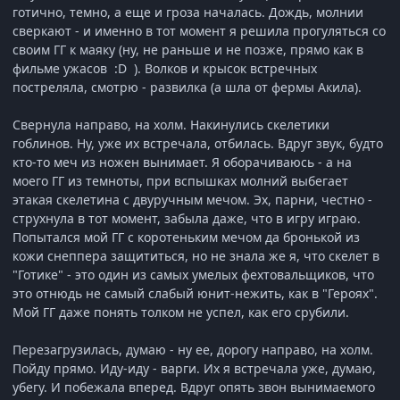
готично, темно, а еще и гроза началась. Дождь, молнии
сверкают - и именно в тот момент я решила прогуляться со
своим ГГ к маяку (ну, не раньше и не позже, прямо как в
фильме ужасов :D ). Волков и крысок встречных
постреляла, смотрю - развилка (а шла от фермы Акила).
Свернула направо, на холм. Накинулись скелетики
гоблинов. Ну, уже их встречала, отбилась. Вдруг звук, будто
кто-то меч из ножен вынимает. Я оборачиваюсь - а на
моего ГГ из темноты, при вспышках молний выбегает
этакая скелетина с двуручным мечом. Эх, парни, честно -
струхнула в тот момент, забыла даже, что в игру играю.
Попытался мой ГГ с коротеньким мечом да бронькой из
кожи снеппера защититься, но не знала же я, что скелет в
"Готике" - это один из самых умелых фехтовальщиков, что
это отнюдь не самый слабый юнит-нежить, как в "Героях".
Мой ГГ даже понять толком не успел, как его срубили.
Перезагрузилась, думаю - ну ее, дорогу направо, на холм.
Пойду прямо. Иду-иду - варги. Их я встречала уже, думаю,
убегу. И побежала вперед. Вдруг опять звон вынимаемого