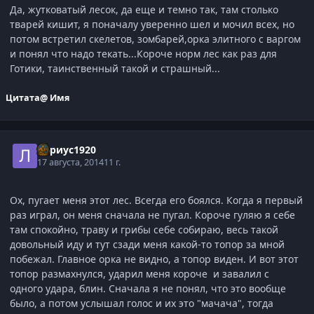
Да, жутковатый лесок, да еще и темно так, там столько
тварей кишит, я поначалу уверенно шел и мочил всех, но
потом встретил скелетов, зомбарей,орка элитного с варгом
и понял что надо текать...Короче норм лес как раз для
Готики, таинственный такой и страшный...
Цитата
@ Имя
Лариус1920
17 августа, 2014
11 г.
Ох, пугает меня этот лес. Всегда его боялся. Когда я первый
раз играл, он меня сначала не пугал. Короче гуляю я себе
там спокойно, траву и грибы себе собираю, весь такой
довольный иду и тут сзади меня какой-то топор за мной
побежал. Главное орка не видно, а топор виден. И вот этот
топор размахнулся, ударил меня короче и завалил с
одного удара, блин. Сначала я не понял, что это вообще
было, а потом услышал голос и их это "мачача", тогда