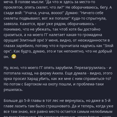
меча. В голове мысли: "Да что ж здесь за место-то
проклятое, опять скелет, что ли?" Не оборачиваюсь, бегу. А
сзади вой: "Учача, учача, воооо!" Думаю: "Ничего себе
скелеты подвывают, вот же попала!" Куда-то спрыгнула,
завязла. Кажется, враг уже рядом, оборачиваюсь -
понимаю, что не убежать, так чтоб хотя бы достойно
сразиться, а на моего ГГ налетает какая-то громадина
орущая! Элитный орк! У меня, видно, от неожиданности в
глазах зарябило, потому что я прочитала надпись как "Злой
орк". Как будто, думаю, это и так непонятно, что не добрый
он.
Ну, ясно, что моего ГГ опять зарубили. Перезагрузилась - и
потопала назад, на ферму Акила. Еще думала - видно, этого
орка просил Харад убить, как же мне с ним справиться-то?
Но потом с Бартоком на охоту пошли, и проблема-таки
решилась.
Больше до 5-й главы в тот лес не вернулась, но даже в 5-й
главе лазить там было страшновато. Да и теперь, когда уже
все там знаю, все равно место остается самым нелюбимым
во всем Хоринисе. Но сделано отменно, атмосферно - надо