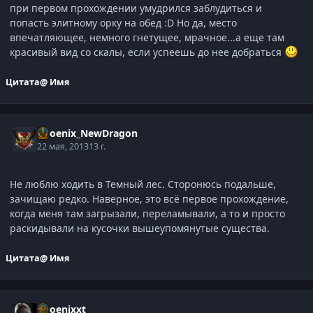
при первом прохождении умудрился заблудиться и
попасть элитному орку на обед :D Но да, место
впечатляющее, немного гнетущее, мрачное...а еще там
красивый вид со скалы, если успеешь до нее добраться
Цитата
@ Имя
Phoenix_NewDragon
22 мая, 2013
13 г.
Не люблю ходить в Темный лес. Сторонюсь подальше,
зачищаю редко. Наверное, это всё первое прохождение,
когда меня там загрызали, переламывали, а то и просто
раскидывали на кусочки вышеупомянутые существа.
Цитата
@ Имя
phoenixxt