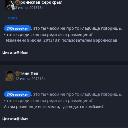
Воронислав Серокрыл
8 июня, 2013
13 г.
АВТОР
, это ты часом не про то кладбище говоришь,
@Oreseeker
что-то среди скал посреди леса размещено?
Изменено
8 июня, 2013
13 г.
пользователем Воронислав
Цитата
@ Имя
Батяня Пеп
12 июня, 2013
13 г.
, это ты часом не про то кладбище говоришь,
@Oreseeker
что-то среди скал посреди леса размещено?
А там разве еще есть места, где водятся зомбаки?
Цитата
@ Имя