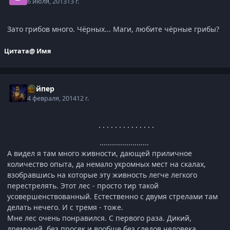
6 июля, 2013
13 г.
Зато грибов много. Чёрных... Маги, любите чёрные грибы?
Цитата
@ Имя
Вайпер
4 февраля, 2014
12 г.
                      ..............                  
........................
А видел я там много живности, дающей приличное
количество опыта, да немало укромных мест на скалах,
взобравшись на которые эту живность легче легкого
перестрелять. Этот лес - просто тир такой
усовершенствованный. Естественно с двумя стрелами там
делать нечего. И с тремя - тоже.
Мне лес очень понравился. С первого раза. Дикий,
дремучий, без просек и вообще без следов человека...