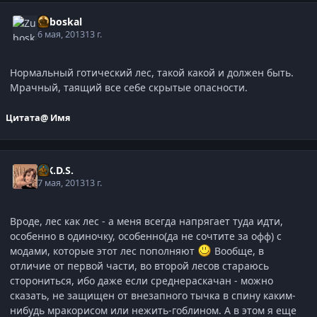
Zuboskal
6 мая, 2013
13 г.
Нормальный готический лес, такой какой и должен быть.
Мрачный, таящий все себе скрытые опасности.
Цитата
@ Имя
C.K.D.S.
7 мая, 2013
13 г.
Вроде, лес как лес - а меня всегда напрягает туда идти,
особенно в одиночку, особенно(да не сочтите за офф) с
модами, которые этот лес пополняют
Вообще, в
отличие от первой части, во второй лесов стараюсь
сторониться, ибо даже если среднераскачан - можно
сказать, не защищен от внезапного тычка в спину каким-
нибудь мракорисом или нежить-гоблином. А в этом я еще