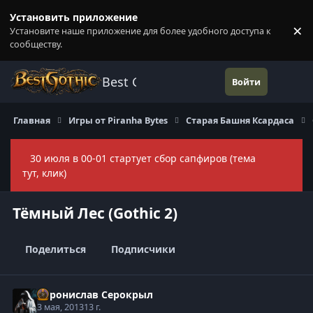
Перейти к содержанию
Установить приложение
×
Установите наше приложение для более удобного доступа к
П
сообществу.
Best Gothic Forums
Войти
Главная
Игры от Piranha Bytes
Старая Башня Ксардаса
30 июля в 00-01 стартует сбор сапфиров (тема
Скры
тут, клик)
Тёмный Лес (Gothic 2)
Поделиться
Подписчики
Воронислав Серокрыл
3 мая, 2013
13 г.