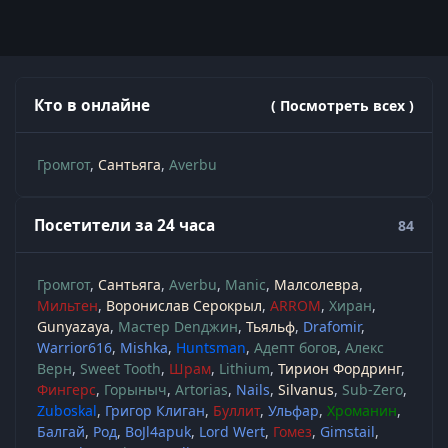
Кто в онлайне
( Посмотреть всех )
Громгот
Сантьяга
Averbu
Посетители за 24 часа
84
Громгот
Сантьяга
Averbu
Manic
Малсолевра
Мильтен
Воронислав Серокрыл
ARROM
Хиран
Gunyazaya
Мастер Denджин
Тьяльф
Drafomir
Warrior616
Mishka
Huntsman
Адепт богов
Алекс
Верн
Sweet Tooth
Шрам
Lithium
Тирион Фордринг
Фингерс
Горыныч
Artorias
Nails
Silvanus
Sub-Zero
Zuboskal
Григор Клиган
Буллит
Ульфар
Хроманин
Балгай
Род
BoJl4apuk
Lord Wert
Гомез
Gimstail