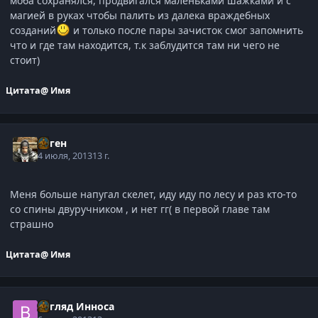
моба сохранялся, продвигался маленьками шажками и с
магией в руках чтобы палить из далека враждебных
созданий
и только после пары зачисток смог запомнить
что и где там находится, т.к заблудится там ни чего не
стоит)
Цитата
@ Имя
Хаген
4 июля, 2013
13 г.
Меня больше напугал скелет, иду иду по лесу и раз кто-то
со спины двуручником , и нет гг( в первой главе там
страшно
Цитата
@ Имя
Взгляд Инноса