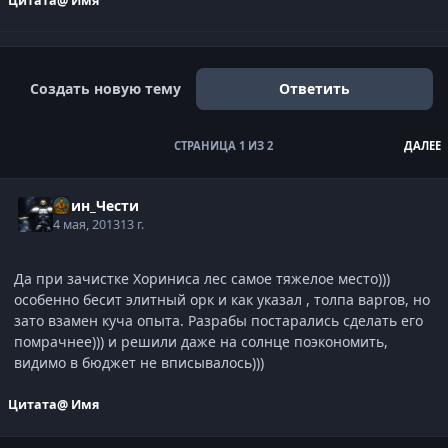
Цитата
@ Имя
Создать новую тему
Ответить
СТРАНИЦА 1 ИЗ 2
ДАЛЕЕ
Воин_Чести
4 мая, 2013
13 г.
Да при зачистке Хориниса лес самое тяжелое место)))
особенно бесит элитный орк и как указал
, толпа варгов, но
зато взамен куча опыта. Разрабы постарались сделать его
помрачнее))) и решили даже на солнце поэкономить,
видимо в бюджет не вписывалось)))
Цитата
@ Имя