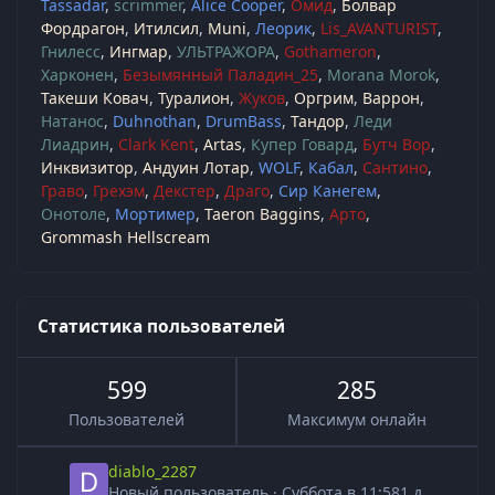
Tassadar
scrimmer
Alice Cooper
Омид
Болвар
Фордрагон
Итилсил
Muni
Леорик
Lis_AVANTURIST
Гнилесс
Ингмар
УЛЬТРАЖОРА
Gothameron
Харконен
Безымянный Паладин_25
Morana Morok
Такеши Ковач
Туралион
Жуков
Оргрим
Варрон
Натанос
Duhnothan
DrumBass
Тандор
Леди
Лиадрин
Clark Kent
Artas
Купер Говард
Бутч Вор
Инквизитор
Андуин Лотар
WOLF
Кабал
Сантино
Граво
Грехэм
Декстер
Драго
Сир Канегем
Онотоле
Мортимер
Taeron Baggins
Арто
Grommash Hellscream
Статистика пользователей
599
285
Пользователей
Максимум онлайн
diablo_2287
Новый пользователь
·
Суббота в 11:58
1 д.