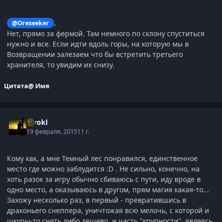
,
@Oreseeker
Нет, прямо за фермой. Там немного по склону спуститься
нужно и все. Если идти вдоль горы, на которую мы в
Возвращении залезаем что бы встретить третьего
хранителя, то увидим их снизу.
Цитата
@ Имя
Tarokl
19 февраля, 2015
11 г.
Кому как, а мне Темный лес понравился, единственное
место где можно заблудится :D . Не сильно, конечно, на
хоть разок за игру обычно сбиваюсь с пути, иду вроде в
одно место, а оказываюсь в другом, прям магия какая-то...
Захожу несколько раз, в первый - превратившись в
драконьего снеппера, уничтожая всю мелочь, с которой и
шкуры-то снять либо дешево, и часть "крупности", являясь