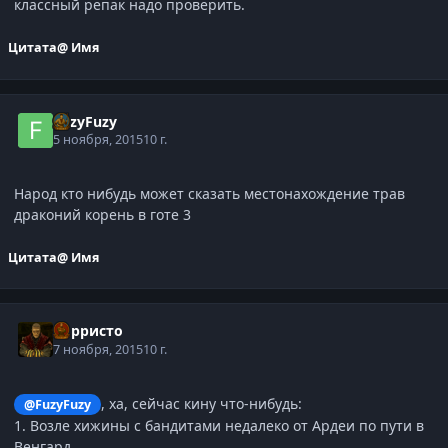
классный репак надо проверить.
Цитата
@ Имя
FuzyFuzy
5 ноября, 2015
10 г.
Народ кто нибудь может сказать местонахождение трав
драконий корень в готе 3
Цитата
@ Имя
Корристо
7 ноября, 2015
10 г.
, ха, сейчас кину что-нибудь:
@FuzyFuzy
1. Возле хижины с бандитами недалеко от Ардеи по пути в
Венгард