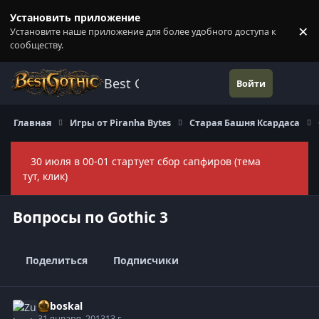
Перейти к содержанию
Установить приложение
×
Установите наше приложение для более удобного доступа к
П
сообществу.
Best Gothic Forums
Войти
Главная
Игры от Piranha Bytes
Старая Башня Ксардаса
30 июля в 00-01 стартует сбор сапфиров (тема
Скры
тут, клик)
Вопросы по Gothic 3
Поделиться
Подписчики
Zuboskal
31 января, 2013
13 г.