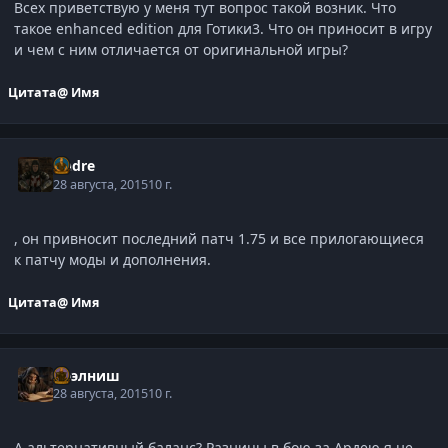
Всех приветствую у меня тут вопрос такой возник. Что
такое enhanced edition для Готики3. Что он приносит в игру
и чем с ним отличается от оригинальной игры?
Цитата
@ Имя
Andre
28 августа, 2015
10 г.
, он привносит последний патч 1.75 и все прилогающиеся
к патчу моды и дополнения.
Цитата
@ Имя
Нээлниш
28 августа, 2015
10 г.
А альтернативный баланс? Разницы в бою за Ардею я не