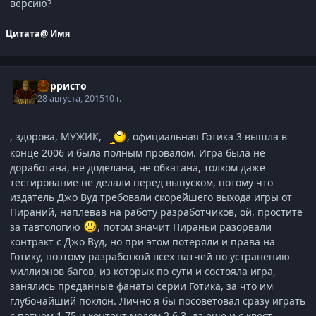
версию?
Цитата
@ Имя
Корристо
28 августа, 2015
10 г.
, здорова, МУЖИК,
, официальная Готика 3 вышла в
конце 2006 и была полным провалом. Игра была не
доработана, не доделана, не обкатана, толком даже
тестирование не делали перед выпуском, потому что
издатель Джо Вуд требовали скорейшего выхода игры от
Пираний, наплевав на работу разработчиков, ой, простите
за тавтологию
, потом значит Пираньи разорвали
контракт с Джо Вуд, но при этом потеряли и права на
Готику, поэтому разработкой всех патчей по устранению
миллионов багов, из которых по сути и состояла игра,
занялись преданные фанаты серии Готика, за что им
глубочайший поклон. Лично я бы посоветовал сразу играть
с патчем 1.75 и контент модом 2.6.3, да еще и с квест-