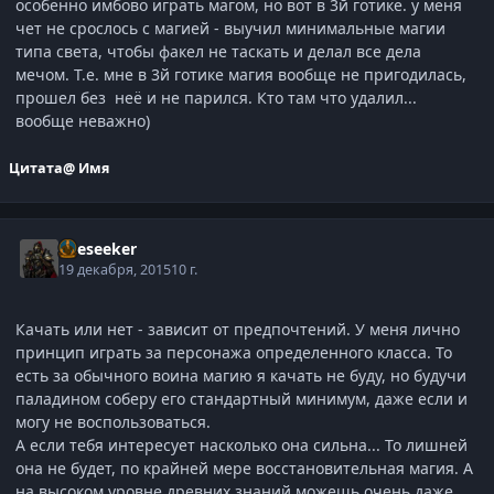
особенно имбово играть магом, но вот в 3й готике. у меня
чет не срослось с магией - выучил минимальные магии
типа света, чтобы факел не таскать и делал все дела
мечом. Т.е. мне в 3й готике магия вообще не пригодилась,
прошел без неё и не парился. Кто там что удалил...
вообще неважно)
Цитата
@ Имя
Oreseeker
19 декабря, 2015
10 г.
Качать или нет - зависит от предпочтений. У меня лично
принцип играть за персонажа определенного класса. То
есть за обычного воина магию я качать не буду, но будучи
паладином соберу его стандартный минимум, даже если и
могу не воспользоваться.
А если тебя интересует насколько она сильна... То лишней
она не будет, по крайней мере восстановительная магия. А
на высоком уровне древних знаний можешь очень даже