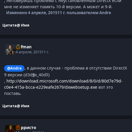
, неповеришь проблема с неустановленным DirectX если
мне не изменяет память 10-й версии. А может и 9-й.
Изменено
4 апреля, 2015
11 г.
пользователем Andre
Цитата
@ Имя
Defman
4 апреля, 2015
11 г.
, в данном случае - проблема в отсутствии DirectX
@Andre
9 версии (d3d
9
x_40dll)
,
http://download.microsoft.com/download/8/0/d/80d7e79d-
c0e4-415a-bcca-e229eafe2679/dxwebsetup.exe
вот это
поставь.
Цитата
@ Имя
Корристо