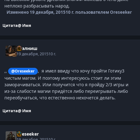
неплохо разбрасывать народ.
Изменено
19 декабря, 2015
10 г.
пользователем Oreseeker
Цитата
@ Имя
Нээлниш
19 декабря, 2015
10 г.
,
,
, я имел ввиду что хочу пройти Готику3
@Oreseeker
чистым магом. И поэтому интересуюсь стоит ли этим
заморачиваться. Или получится что я пройду 2/3 игры и
из-за слабости магии придётся либо переигрывать либо
переобучаться, что естественно нехочется делать.
Цитата
@ Имя
Oreseeker
19 декабря, 2015
10 г.