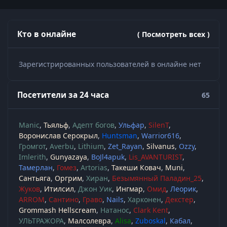
Кто в онлайне
( Посмотреть всех )
Зарегистрированных пользователей в онлайне нет
Посетители за 24 часа
65
Manic
Тьяльф
Адепт богов
Ульфар
SilenT
Воронислав Серокрыл
Huntsman
Warrior616
Громгот
Averbu
Lithium
Zet_Rayan
Silvanus
Ozzy
Imlerith
Gunyazaya
BoJl4apuk
Lis_AVANTURIST
Тамерлан
Гомез
Artorias
Такеши Ковач
Muni
Сантьяга
Оргрим
Хиран
Безымянный Паладин_25
Жуков
Итилсил
Джон Уик
Ингмар
Омид
Леорик
ARROM
Сантино
Граво
Nails
Харконен
Декстер
Grommash Hellscream
Натанос
Clark Kent
УЛЬТРАЖОРА
Малсолевра
Alisa
Zuboskal
Кабал