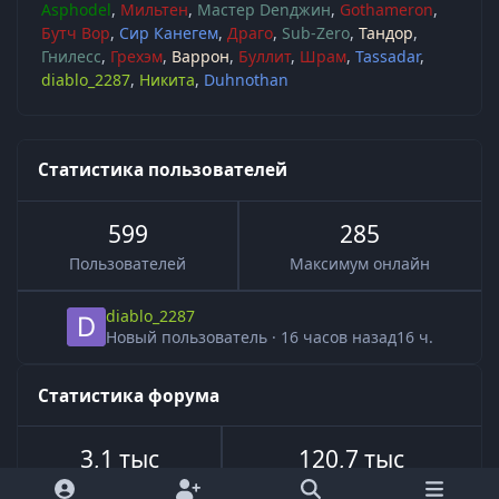
Asphodel
Мильтен
Мастер Denджин
Gothameron
Бутч Вор
Сир Канегем
Драго
Sub-Zero
Тандор
Гнилесс
Грехэм
Варрон
Буллит
Шрам
Tassadar
diablo_2287
Никита
Duhnothan
Статистика пользователей
599
285
Пользователей
Максимум онлайн
diablo_2287
Новый пользователь
·
16 часов назад
16 ч.
Статистика форума
3,1 тыс
120,7 тыс
Всего тем
Всего сообщений