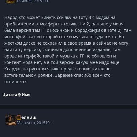
13 июля, 2015
11 г.
Народ кто может кинуть ссылку на Готу 3 с модом на
приближении атмосферы к готике 1 и 2, раньше у меня
была версия там ГГ с косичкой и бородкой(как в Готе 2), там
интерфейс как во второй готе и музыка оттуда взята. На
жестком диске не сохранил в свое время а сейчас не могу
найти ту версию, скачивал дополненное издание, там
вроде интерфейс такой и музыка а ГГ не обновлен и
контент мода нет, а в той версии какую мне надо еще
Ксардас на русском языке предысторию читал во
вступительном ролике. Заранее спасибо всем кто
отпишется
Цитата
@ Имя
Нээлниш
28 августа, 2015
10 г.