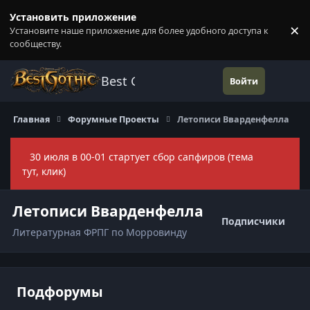
Перейти к содержанию
Установить приложение
×
Установите наше приложение для более удобного доступа к
П
сообществу.
Best Gothic Forums
Войти
Главная
Форумные Проекты
Летописи Вварденфелла
30 июля в 00-01 стартует сбор сапфиров (тема
Скры
тут, клик)
Летописи Вварденфелла
Подписчики
Литературная ФРПГ по Морровинду
Подфорумы