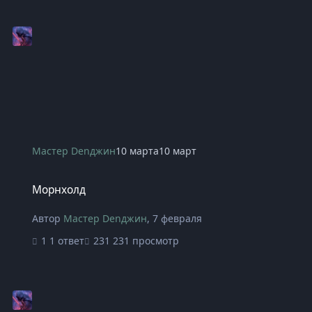
Мастер Denджин
10 марта
10 март
Морнхолд
Морнхолд
Автор
Мастер Denджин
,
7 февраля
1 ответ
231 просмотр