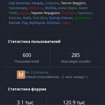
Сир Канегем
Ульфар
Скорпио
Taeron Baggins
Чужеземец
Мильтен
Mishka
Алекс Верн
Sweet
Tooth
Шрам
Тирион Фордринг
Фингерс
Горыныч
Artorias
Nails
Sub-Zero
Григор Клиган
Хроманин
Балгай
Род
BoJl4apuk
Gimstail
Омид
Статистика пользователей
600
285
Пользователей
Максимум онлайн
Mr. CrUniverse
Новый пользователь
·
2 часа назад
2 ч.
Статистика форума
3,1 тыс
120,9 тыс