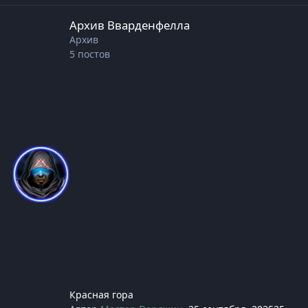
Архив Вварденфелла
Архив Вварденфелла
Архив
5
постов
Красная гора