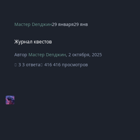
Мастер Denджин
29 января
29 янв
Журнал квестов
Журнал квестов
Автор
Мастер Denджин
,
2 октября, 2025
3 ответа
416 просмотров