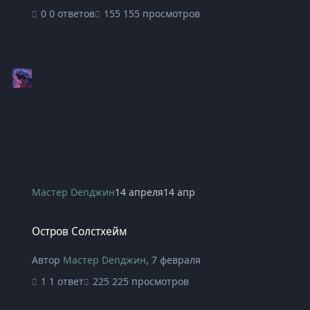
0 ответов
155 просмотров
Мастер Denджин
14 апреля
14 апр
Остров Солстхейм
Остров Солстхейм
Автор
Мастер Denджин
,
7 февраля
1 ответ
225 просмотров