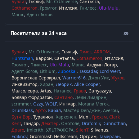
Буллит
Тьяльф
Mr. CrUniverse
Сантьяга
Gothameron
Громгот
Итилсил
Гнилесс
Ulu-Mulu
Manic
Адепт богов
Посетители за 24 часа
89
Буллит
Mr. CrUniverse
Тьяльф
Гомез
ARROM
Huntsman
Варрон
Сантьяга
Gothameron
Итилсил
Громгот
Гнилесс
Ulu-Mulu
Manic
Андуин Лотар
Адепт богов
Lithium
Zuboskal
Tassadar
Lord Wert
Воронислав Серокрыл
Warrior616
Джон Уик
Жуков
Инквизитор
Хиран
Леорик
Alice Cooper
Малсолевра
Artas
Натанос
Граво
Gunyazaya
Болвар Фордрагон
Сантино
Леди Лиадрин
scrimmer
Ozzy
WOLF
Ингмар
Morana Morok
DrumBass
Арто
Кабал
Мастер Denджин
Averbu
Бутч Вор
Туралион
Харконен
Muni
Грехэм
Clark
Kent
Тандор
Декстер
Онотоле
Drafomir
Duhnothan
Драго
Imlerith
УЛЬТРАЖОРА
SilenT
Silvanus
Ediknov
Grommash Hellscream
Оргрим
Тамерлан