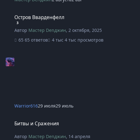
Остров Вварденфелл
Остров Вварденфелл
3
Автор
Мастер Denджин
,
2 октября, 2025
65 ответов
4 тыс просмотров
Warrior616
29 июля
29 июль
Битвы и Сражения
Битвы и Сражения
Автор
Мастер Denджин
,
14 апреля