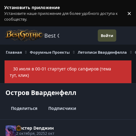
Перейти к содержанию
Установить приложение
×
Установите наше приложение для более удобного доступа к
П
сообществу.
Best Gothic Forums
Войти
Главная
Форумные Проекты
Летописи Вварденфелла
30 июля в 00-01 стартует сбор сапфиров (тема
Скры
тут, клик)
Остров Вварденфелл
Поделиться
Подписчики
Мастер Denджин
2 октября, 2025
2 окт