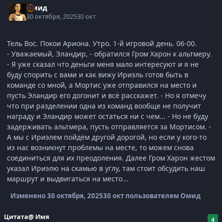
Омид
30 октября, 2025
30 окт
Тель Вос. Покои Ариона. Утро. 1-й игровой день. 06-00.
- Уважаемый, Эландир, - обратился Гром Харон к альтмеру.
- Я уже сказал что деньги меня мало интересуют и я не
буду спорить с вами и как вижу Ириэль готов быть в
команде со мной, а Мортис уже отправился на место и
пусть Эландир его догонит и всё расскажет. - Но я отмечу
что при разделении одна из команд вообще не получит
награду и Эландир может остаться ни с чем... - Но не буду
задерживать альтмера, пусть отправляется за Мортисом. -
А мы с Ириэлем пойдём другой дорогой, но если у кого-то
из нас возникнут проблемы на месте, то можем снова
соединиться для их преодоления. Далее Гром Харон жестом
указал Ириэлю на скамью в углу, там стоит обсудить наш
маршрут и выдвигаться на место...
Изменено
30 октября, 2025
30 окт
пользователем Омид
Цитата
@ Имя
4