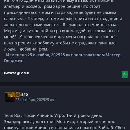
на то что один не справится и ему вызвались помочь
альтмер и босмер. Гром Харон решил что стоит
присоединиться к ним и тогда задание будет не самым
сложным. - Господа, я тоже желаю пойти на это задание и
желательно с вами вместе. - Я слышал что Арион сказал
Мортису и лучше пойти сразу командой, вы согласны со
мной? - Я человек чести и для меня награда не главное,
важно решить проблему чтобы не страдали невинные
люди, - добавил Гром.
Изменено
25 октября, 2025
25 окт
пользователем Мастер
Denджин
Цитата
@ Имя
4
Драго
25 октября, 2025
25 окт
Тель Вос. Покои Ариона. Утро. 1-й игровой день.
Эландир выслушал ответ Мортиса, который поспешно
покинул покои Ариона и направился в лагерь Зайнаб. Сбор