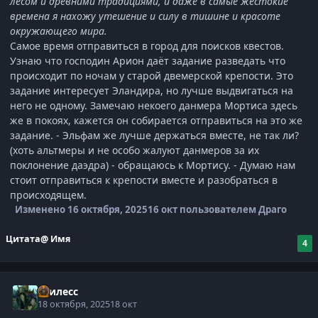
лесом и древними традициями, и даже в самые жестокие
времена я нахожу утешение и силу в тишине и красоте
окружающего мира.
Самое время отправиться в город для поисков квестов.
Узнаю что господин Арион даёт задание разведать что
происходит по ночам у старой двемерской крепости. Это
задание интересует Эландира, но лучше выдвигаться на
него не одному. Замечаю некоего данмера Мортиса здесь
же в покоях, кажется он собирается отправиться на это же
задание. - Эльфам же лучше держаться вместе, не так ли?
(хоть альтмеры и не особо жалуют данмеров за их
поклонение даэдра) - обращаюсь к Мортису. - Думаю нам
стоит отправиться к крепости вместе и разобраться в
происходящем.
Изменено
16 октября, 2025
16 окт
пользователем Драго
Цитата
@ Имя
4
Гнилесс
18 октября, 2025
18 окт