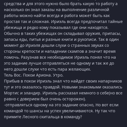
средства и для этого нужно было брать какую то работу а
насколько он знал заказы на выполнение различной
работы можно найти всегда и работа может быть как
простая так и сложная. Ириэль всегда предпочитал тайные
убежища и редко кому показывал где они находятся.
Обычно в таких убежищах он складывал оружия, припасы,
запасы еды, питья и разные книги и рукописи. Так в один
момент до Ириэля дошли слухи о странных звуках со
стороны крепости и нападении скампов а значит время
помочь. Разузнав все необходимое Ириэль понял что на
это задание лучше отправляться не одному и так же до
него дошли слухи что есть пара желающих.
Тель Вос. Покои Ариона. Утро.
Прибыв в покои Ириэль знал что найдет своих напарников
тут и это оказалось правдой. Новыми знакомыми оказались
Мортис и эландир. Ириэль рассказал немного о себе(но все
равно с доверием был очень осторожен).
-отправляться одному на это задание опасно, Но вот если
командой то шансы на успех увеличиваются. Ну так что
примите Лесного скитальца в команду?