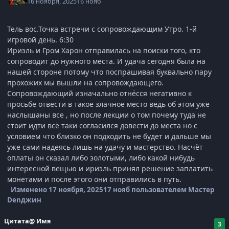
16 ноября, 2025
16 нояб
Тель вос.Точка встречи с сопровождающим Утро. 1-й
игровой день. 6:30
Ириэль и Гром Харон отправилась на поиски того, кто
сопроводит до нужного места. И удача сегодня была на
нашей стороне потому что поспрашивая буквально пару
прохожих мы вышли на сопровождающего.
Сопровождающий изначально отнёсся негативно к
просьбе отвести в такое злачное место ведь об этом уже
наслышаны все , но после лекции о том почему туда не
стоит идти всё таки согласился довести до места но с
условием что близко он подходить не будет и дальше мы
уже сами надеясь лишь на удачу и мастерство. Насчёт
оплаты он сказал либо золотыми, либо какой нибудь
интересной вещью и ириэль принял решение заплатить
монетами и после этого они отправились в путь.
Изменено
17 ноября, 2025
17 нояб
пользователем Мастер
Denджин
Цитата
@ Имя
3