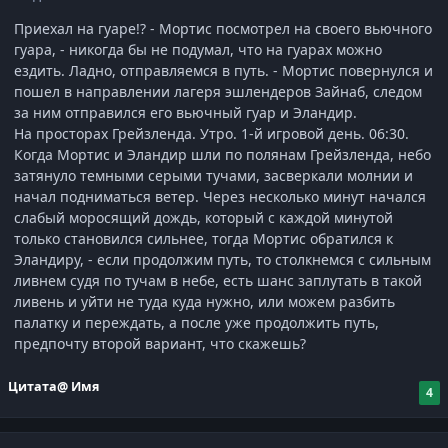
Приехал на гуаре!? - Мортис посмотрел на своего вьючного
гуара, - никогда бы не подумал, что на гуарах можно
ездить. Ладно, отправляемся в путь. - Мортис повернулся и
пошел в направлении лагеря эшлендеров Зайнаб, следом
за ним отправился его вьючный гуар и Эландир.
На просторах Грейзленда. Утро. 1-й игровой день. 06:30.
‎Когда Мортис и Эландир шли по полянам Грейзленда, небо
затянуло темными серыми тучами, засверкали молнии и
начал подниматься ветер. Через несколько минут начался
слабый моросящий дождь, который с каждой минутой
только становился сильнее, тогда Мортис обратился к
Эландиру, - если продолжим путь, то столкнемся с сильным
ливнем судя по тучам в небе, есть шанс заплутать в такой
ливень и уйти не туда куда нужно, или можем разбить
палатку и переждать, а после уже продолжить путь,
предпочту второй вариант, что скажешь?
Цитата
@ Имя
4