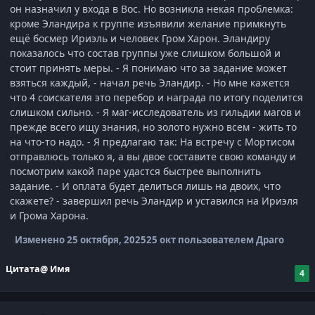
он назначил у входа в Вос. Но возникла некая проблемка:
кроме Эландира к группе изъявили желание примкнуть
ещё босмер Ириэль и человек Гром Харон. Эландиру
показалось что состав группы уже слишком большой и
стоит принять меры. - Я понимаю что за задание может
взяться каждый, - начал речь Эландир. - Но мне кажется
что 4 соискателя это перебор и награда по итогу поделится
слишком сильно. - Я маг-исследователь из гильдии магов и
прежде всего ищу знания, но золото нужно всем - жить то
на что-то надо. - Я предлагаю так: На встречу с Мортисом
отправлюсь только я, а вы двое составите свою команду и
посмотрим какой паре удастся быстрее выполнить
задание. - И оплата будет делиться лишь на двоих, что
скажете? - завершил речь Эландир и уставился на Ириэля
и Грома Харона.
Изменено
25 октября, 2025
25 окт
пользователем Драго
Цитата
@ Имя
4