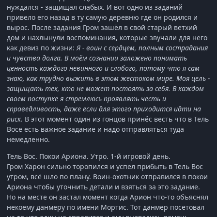
нуждался - защищал слабых. И вот одно из заданий
привело его назад в ту самую деревню где он родился и
вырос. После задания Гром зашёл в свой старый ветхий
дом и нахлынули воспоминания, которые звучали для него
как девиз по жизни:
Я - воин с сердцем, полным сострадания
и чувства долга. В моём сознании заложено понимать
ценность каждого невинного и слабого, потому что я сам
знаю, как трудно выжить в этом жестоком мире. Моя цель -
защищать тех, кто не может постоять за себя. В каждом
своем поступке я стремлюсь проявлять честь и
справедливость, даже если для этого приходится идти на
риск.
В этот момент один из гонцов принёс весть что в Тель
Восе есть важное задание и надо отправляться туда
немедленно.
Тель Вос. Покои Ариона. Утро. 1-й игровой день.
Гром Харон сильно торопился и успел прибыть в Тель Вос
утром, всё шло по плану. Воин-охотник отправился в покои
Ариона чтобы уточнить детали и взяться за это задание.
Но на месте он застал момент когда Арион что-то объяснял
некоему данмеру по имени Мортис. Тот данмер посетовал