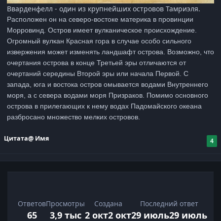
Вварденфелл - один из крупнейших островов Тамриэля.
Расположен он на северо-востоке материка в провинции
Морровинд. Остров имеет вулканическое происхождение.
Огромный вулкан Красная гора в случае особо сильного
извержения может изменять ландшафт острова. Возможно, что
очертания острова в конце Третьей эры отличаются от
очертаний середины Второй эры или начала Первой. С
запада, юга и востока остров омывается водами Внутреннего
моря, а с севера водами моря Призраков. Помимо основного
острова в прилегающих к нему водах Падомайского океана
разбросано множество мелких островов.
Цитата
@ Имя
4
Ответов
Просмотры
Создана
Последний ответ
65
3,9 тыс
2 окт
2 окт
29 июль
29 июль