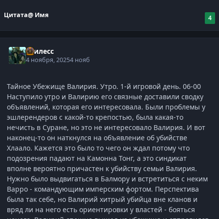
Цитата
@ Имя
4
Гнилесс
4 ноября, 2025
4 нояб
Тайное Убежище Валирия. Утро. 1-й игровой день. 06-00
Наступило утро и Валирию его связные доставили сводку
объявлений, которая его интересовала. Были проблемы у
эшлерендеров с какой-то крепостью, была какая-то
нечисть в Суране, но это не интересовало Валирия. И вот
наконец-то он наткнулся на объявление об убийстве
Хлаало. Кажется это было то чего он ждал потому что
подозрения падают на Камонна Тонг, а это синдикат
вполне вероятно причастен к убийству семьи Валирия.
Нужно было выдвигаться в Балмору и встретиться с неким
Варро - командующим имперским фортом. Перспектива
была так себе, но Валирий хитрый убийца вне кланов и
вряд ли на него есть ориентировки у властей - бояться