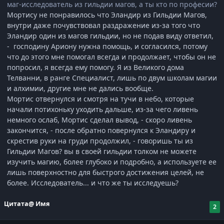
маг-исследователь из гильдии магов, а ты кто по професии?
‎Мортису не понравилось что Эландир из Гильдии Магов,
внутри даже почувствовал раздражение из-за того что
Эландир один из магов гильдии, но не подав виду ответил,
- господину Ариону нужна помощь, и согласился, потому
что до этого мне помогал всегда и продолжает, чтобы он не
попросил, я всегда ему помогу. Я из Великого дома
Телванни, в ранге Специалист, лишь по двум школам магии
и алхимии, другие мне не дались вообще.
‎Мортис отвернулся и смотря на тучи в небо, которые
начали потихоньку уходить дальше, из-за чего ливень
немного ослаб, Мортис сделал вывод, - скоро ливень
закончится, - после обратно повернулся к Эландиру и
скрестив руки на груди продолжил, - говоришь ты из
Гильдии Магов? вы в своей гильдии толком не можете
изучить магию, более глубоко и подробно, а используете ее
лишь поверхностно для быстрого достижения целей, не
более. Исследователь... и что же ты исследуешь?
Цитата
@ Имя
2