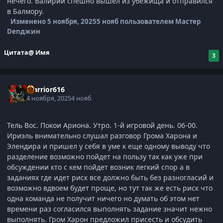
нечего. Валирий спешно вышел из убежища и отправился
в Балмору.
Изменено
5 ноября, 2025
5 нояб
пользователем Мастер
Denджин
Цитата
@ Имя
3
Warrior616
4 ноября, 2025
4 нояб
Тель Вос. Покои Ариона. Утро. 1-й игровой день. 06-00.
Ириэль внимательно слушал разговор Грома Харона и
Элендира и пришел у себя в уме к еще одному выводу что
разделение возможно пойдет на пользу так как уже при
обсуждении кто с кем пойдет возник легкий спор а в
заданиях где идет риск все должно быть без разногласий и
возможно вдвоем будет проще, но тут так же есть риск что
одна команда не получит ничего но думать об этом нет
времени раз согласился выполнять задание значит нежно
выполнять. Гром Харон предложил присесть и обсудить