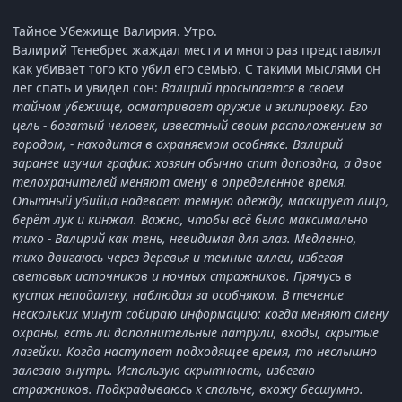
Тайное Убежище Валирия. Утро.
Валирий Тенебрес жаждал мести и много раз представлял
как убивает того кто убил его семью. С такими мыслями он
лёг спать и увидел сон:
Валирий просыпается в своем
тайном убежище, осматривает оружие и экипировку. Его
цель - богатый человек, известный своим расположением за
городом, - находится в охраняемом особняке. Валирий
заранее изучил график: хозяин обычно спит допоздна, а двое
телохранителей меняют смену в определенное время.
Опытный убийца надевает темную одежду, маскирует лицо,
берёт лук и кинжал. Важно, чтобы всё было максимально
тихо - Валирий как тень, невидимая для глаз. Медленно,
тихо двигаюсь через деревья и темные аллеи, избегая
световых источников и ночных стражников.
Прячусь в
кустах неподалеку, наблюдая за особняком. В течение
нескольких минут собираю информацию: когда меняют смену
охраны, есть ли дополнительные патрули, входы, скрытые
лазейки. Когда наступает подходящее время, то неслышно
залезаю внутрь. Использую скрытность, избегаю
стражников. Подкрадываюсь к спальне, вхожу бесшумно.