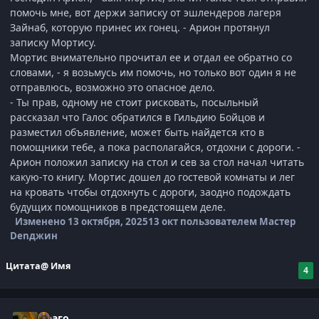
помочь мне, вот держи записку от эшлендеров лагеря
Зайнаб, которую принес их гонец. - Арион протянул
записку Мортису.
Мортис внимательно прочитал ее и отдал ее обратно со
словами, - я возьмусь им помочь, но только вот один я не
отправлюсь, возможно это опасное дело.
‎- Ты прав, одному не стоит рисковать, посыльный
рассказал что Галос обратился в Гильдию Бойцов и
разместил объявление, может быть найдется кто в
помощники тебе, а пока располагайся, отдохни с дороги. -
Арион положил записку на стол и сев за стол начал читать
какую-то книгу. Мортис дошел до гостевой комнаты и лег
на кровать чтобы отдохнуть с дороги, заодно подождать
будущих помощников в предстоящем деле.
Изменено
13 октября, 2025
13 окт
пользователем Мастер
Denджин
Цитата
@ Имя
4
Драго