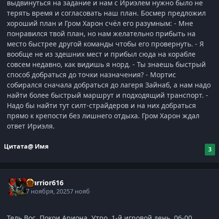
выдвинуться на задание и нам с Ириэлем нужно было не
терять время и согласовать наш план. Босмер предложил
хороший план и Гром Харон счёл его разумным: - Мне
понравился твой план, но нам желательно прибыть на
место быстрее другой команды чтобы его провернуть. - Я
вообще не из здешних мест и прибыл сюда на корабле
совсем недавно, как видишь я норд. - Ты знаешь быстрый
способ добраться до точки назначения? - Мортис
собирался сначала добраться до лагеря Зайнаб, а нам надо
найти более быстрый маршрут и подходящий транспорт. -
Надо бы найти тут силт-страйдеров и на них добраться
прямо к крепости без лишнего отдыха. Гром Харон ждал
ответ Ириэля.
Цитата
@ Имя
3
Warrior616
7 ноября, 2025
7 нояб
Тель Вос. Покои Ариона. Утро. 1-й игровой день. 06-00.