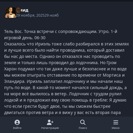
Омид
29 ноября, 2025
29 нояб
Тель Вос. Точка встречи с сопровождающим. Утро. 1-й
игровой день. 06-30
Оказалось что Ириэль тоже слабо разбирался в этих землях
и лучше всего было найти проводника, который доставил
бы нас до места. Однако он отказался нас проводить по
земле и только лишь проводил до лодочника. Но Гром
Харон подумал что так даже лучше и безопаснее и по воде
мы можем отыграть отставание по времени от Мортиса и
Эландира. Ириэль заплатил лодочнику и мы начали наш
путь по воде. В какой-то момент начался сильный дождь, а
на море всё вылилось в ветер. Лодочник с трудом рулил
лодкой и я предложил ему свою помощь в гребле: Я думаю
что если грести будут двое, ты мы сможем быстрее
двигаться против ветра и я вижу у вас есть вторая пара
вёсел. Лодочник молча кивнул и Гром Харон тоже стал
помогать грести, надо постараться прибыть на место
Войти
Регистрация
Поиск
Меню
раньше остальных.