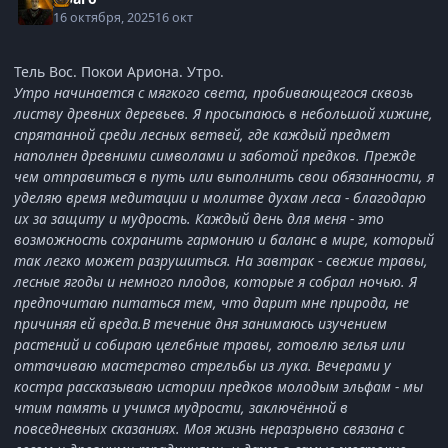
16 октября, 2025
16 окт
Тель Вос. Покои Ариона. Утро.
Утро начинается с мягкого света, пробивающегося сквозь
листву древних деревьев. Я просыпаюсь в небольшой хижине,
спрятанной среди лесных ветвей, где каждый предмет
наполнен древними символами и заботой предков. Прежде
чем отправиться в путь или выполнить свои обязанности, я
уделяю время медитации и молитве духам леса - благодарю
их за защиту и мудрость. Каждый день для меня - это
возможность сохранить гармонию и баланс в мире, который
так легко может разрушиться. На завтрак - свежие травы,
лесные ягоды и немного плодов, которые я собрал ночью. Я
предпочитаю питаться тем, что дарит мне природа, не
причиняя ей вреда.В течение дня занимаюсь изучением
растений и собираю целебные травы, готовлю зелья или
оттачиваю мастерство стрельбы из лука. Вечерами у
костра рассказываю истории предков молодым эльфам - мы
чтим память и учимся мудрости, заключённой в
повседневных сказаниях. Моя жизнь неразрывно связана с