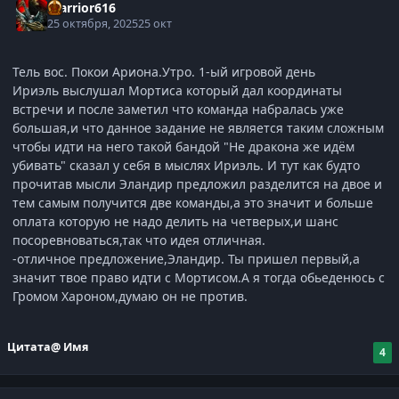
Warrior616
25 октября, 2025
25 окт
Тель вос. Покои Ариона.Утро. 1-ый игровой день
Ириэль выслушал Мортиса который дал координаты
встречи и после заметил что команда набралась уже
большая,и что данное задание не является таким сложным
чтобы идти на него такой бандой "Не дракона же идём
убивать" сказал у себя в мыслях Ириэль. И тут как будто
прочитав мысли Эландир предложил разделится на двое и
тем самым получится две команды,а это значит и больше
оплата которую не надо делить на четверых,и шанс
посоревноваться,так что идея отличная.
-отличное предложение,Эландир. Ты пришел первый,а
значит твое право идти с Мортисом.А я тогда обьеденюсь с
Громом Хароном,думаю он не против.
Цитата
@ Имя
4