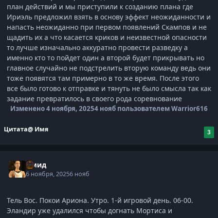
план действий и мы приступили к созданию плана где
Ириэль предложил взять в основу эффект неожиданности и
напасть неожиданно при первом появлений Скампов и не
щадить их а что касается криков и неизвестной опасности
то лучше изначально аккуратно провести разведку а
именно кто то пойдет один а второй будет прикрывать но
главное случайно не подстрелить вторую команду ведь они
тоже появятся там примерно в то же время. После этого
все было готово к отправке и тянуть не было смысла так как
задание превратилось в своего рода соревнование
Изменено
4 ноября, 2025
4 нояб
пользователем Warrior616
Цитата
@ Имя
3
Омид
6 ноября, 2025
6 нояб
Тель Вос. Покои Ариона. Утро. 1-й игровой день. 06-00.
Эландир уже удалился чтобы догнать Мортиса и