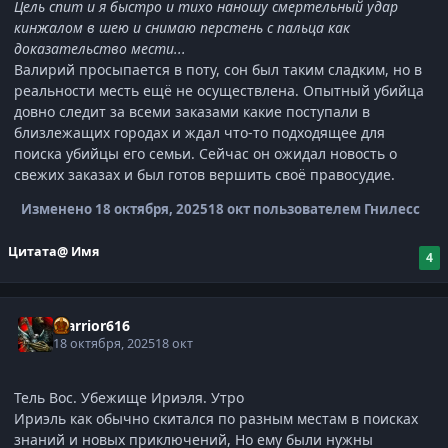
Цель спит и я быстро и тихо наношу смертельный удар
кинжалом в шею и снимаю перстень с пальца как
доказательство мести...
Валирий просыпается в поту, сон был таким сладким, но в
реальности месть ещё не осуществлена. Опытный убийца
довно следит за всеми заказами какие поступали в
близлежащих городах и ждал что-то подходящее для
поиска убийцы его семьи. Сейчас он ожидал новость о
свежих заказах и был готов вершить своё правосудие.
Изменено
18 октября, 2025
18 окт
пользователем Гнилесс
Цитата
@ Имя
4
Warrior616
18 октября, 2025
18 окт
Тель Вос. Убежище Ириэля. Утро
Ириэль как обычно скитался по разным местам в поисках
знаний и новых приключений, Но ему были нужны