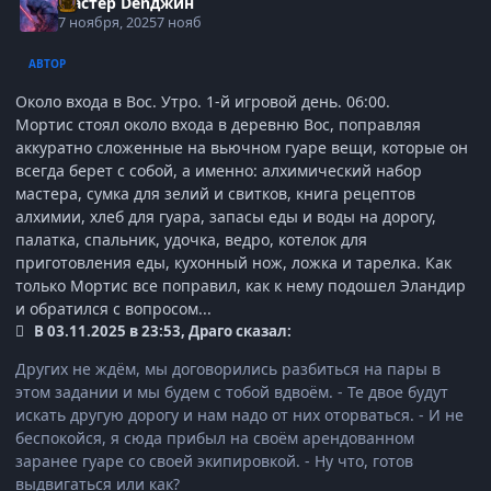
Мастер Denджин
7 ноября, 2025
7 нояб
АВТОР
Около входа в Вос. Утро. 1-й игровой день. 06:00.
‎Мортис стоял около входа в деревню Вос, поправляя
аккуратно сложенные на вьючном гуаре вещи, которые он
всегда берет с собой, а именно: алхимический набор
мастера, сумка для зелий и свитков, книга рецептов
алхимии, хлеб для гуара, запасы еды и воды на дорогу,
палатка, спальник, удочка, ведро, котелок для
приготовления еды, кухонный нож, ложка и тарелка. Как
только Мортис все поправил, как к нему подошел Эландир
и обратился с вопросом...
В 03.11.2025 в 23:53, Драго сказал:
Других не ждём, мы договорились разбиться на пары в
этом задании и мы будем с тобой вдвоём. - Те двое будут
искать другую дорогу и нам надо от них оторваться. - И не
беспокойся, я сюда прибыл на своём арендованном
заранее гуаре со своей экипировкой. - Ну что, готов
выдвигаться или как?