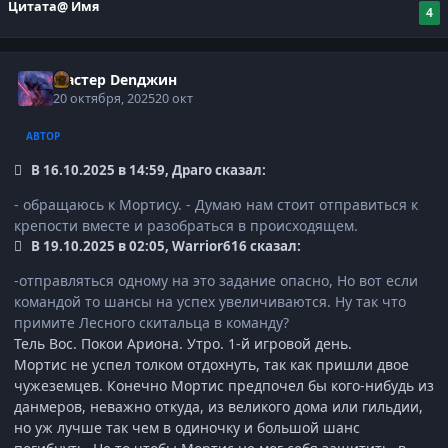
Цитата
@ Имя
4
Мастер Denджин
20 октября, 2025
20 окт
АВТОР
В 16.10.2025 в 14:59, Драго сказал:
- обращаюсь к Мортису. - Думаю нам стоит отправиться к
крепости вместе и разобраться в происходящем.
В 19.10.2025 в 02:05, Warrior616 сказал:
-отправляться одному на это задание опасно, Но вот если
командой то шансы на успех увеличиваются. Ну так что
примите Лесного скитальца в команду?
Тель Вос. Покои Ариона. Утро. 1-й игровой день.
‎Мортис не успел толком отдохнуть, так как пришли двое
чужеземцев. Конечно Мортис предпочел бы кого-нибудь из
данмеров, неважно откуда, из великого дома или гильдии,
но уж лучше так чем в одиночку и большой шанс