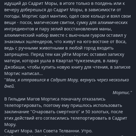
идущий до Садрит Моры, в итоге только в полдень или к
вечеру доберешься до Садрит Моры, в зависимости от
погоды. Мортис одел мантию, одел свое кольцо и взял свои
вещи - посох, магические свитки, сумку для алхимических
ингредиентов и пару зелий восстановления маны,
алхимический набор вместе с вьючным гуаром оставил у
знакомых эшлендеров, что живут на юго-востоке от Воса,
ведь с ручными животными в любой город входить
запрещено. Перед тем как уйти Мортис оставил записку
матери, которая ушла в Квартал Чужеземцев, в лавку
Джобаши, чтобы купить новую книгу для чтения, в записке
Мортис написал...
"
Мам, я отправился в Садрит Мору, вернусь через несколько
дней.
Мортис."
В Гильдии Магов Мортиса поначалу отказались
телепортировать, поэтому ему пришлось использовать
заклинание "Очаровать смертного" и 50 золотых, после
этих действий его согласились телепортировать в Садрит
Мору.
Садрит Мора. Зал Совета Телванни. Утро.