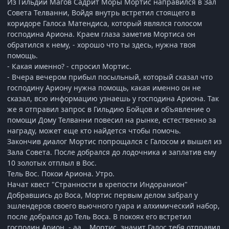
Из Гильдии Магов Садрит Моры Мортис направился в Зал
Совета Телванни, Войдя внутрь встретил стоящего в
коридоре Галоса Матендиса, который являлся голосом
господина Ариона. Краем глаза заметив Мортиса он
обратился к нему, - хорошо что ты здесь, нужна твоя
помощь.
‎- Какая именно? - спросил Мортис.
‎- Вчера вечером прибыл посыльный, который сказал что
господину Ариону нужна помощь, какая именно он не
сказал, всю информацию узнаешь у господина Ариона. Так
же я отправил запрос в Гильдию Бойцов и объявление о
помощи Дому Телванни повесил на рынке, естественно за
награду, может еще кто найдется чтобы помочь.
‎Закончив диалог Мортис попрощался с Галосом и вышел из
Зала Совета. После добрался до лодочника и заплатив ему
10 золотых отплыл в Вос.
Тель Вос. Покои Ариона. Утро.
Начат квест "Странности в крепости Индоранион"
Добравшись до Воса, Мортис первым делом забрал у
эшлендеров своего вьючного гуара и алхимический набор,
после добрался до Тель Воса. В покоях его встретил
господин Арион, - аа... Мортис, значит Галос тебя отправил