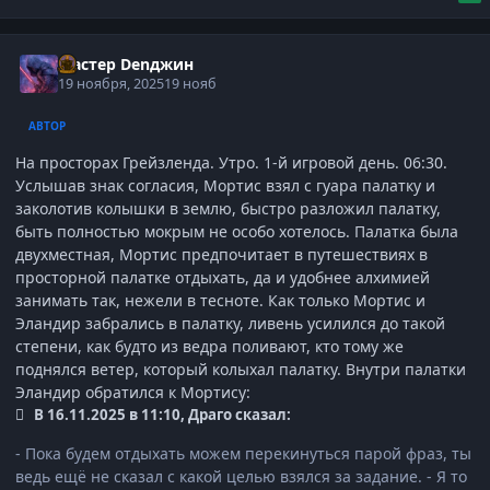
Мастер Denджин
19 ноября, 2025
19 нояб
АВТОР
На просторах Грейзленда. Утро. 1-й игровой день. 06:30.
Услышав знак согласия, Мортис взял с гуара палатку и
заколотив колышки в землю, быстро разложил палатку,
быть полностью мокрым не особо хотелось. Палатка была
двухместная, Мортис предпочитает в путешествиях в
просторной палатке отдыхать, да и удобнее алхимией
занимать так, нежели в тесноте. Как только Мортис и
Эландир забрались в палатку, ливень усилился до такой
степени, как будто из ведра поливают, кто тому же
поднялся ветер, который колыхал палатку. Внутри палатки
Эландир обратился к Мортису:
В 16.11.2025 в 11:10, Драго сказал:
- Пока будем отдыхать можем перекинуться парой фраз, ты
ведь ещё не сказал с какой целью взялся за задание. - Я то