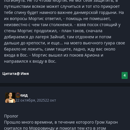
погибнуть. Не то чтобы Мортис не мог себя защитить, в
путешествии всякое может случиться и тот кто прикроет
тебе спину будет намного важнее данмерской гордыни. На
их вопросы Мортис ответил, - помощь не помешает,
неизвестно с чем там столкнемся. - взяв посох стоящий у
стены Мортис продолжил, - план таков, сначала
добираемся до лагеря Зайнаб, там отдохнем и потом
дальше до крепости, и еще... на моего вьючного гуара свое
барахло не ложить, сами тащите, ладно, жду вас около
входа в Вос. - Мортис вышел из покоев Ариона и
направился к входу в Вос.
Цитата
@ Имя
4
Омид
22 октября, 2025
22 окт
Пролог
Прошло много времени, в течение которого Гром Харон
скитался по Морровинду и помогал тем кто в этом