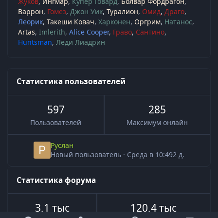
Жуков
Ингмар
Купер Говард
Болвар Фордрагон
Варрон
Гомез
Джон Уик
Туралион
Омид
Драго
Леорик
Такеши Ковач
Харконен
Оргрим
Натанос
Artas
Imlerith
Alice Cooper
Граво
Сантино
Huntsman
Леди Лиадрин
Статистика пользователей
597
285
Пользователей
Максимум онлайн
Руслан
Новый пользователь
·
Среда в 10:49
2 д.
Статистика форума
3,1 тыс
120,4 тыс