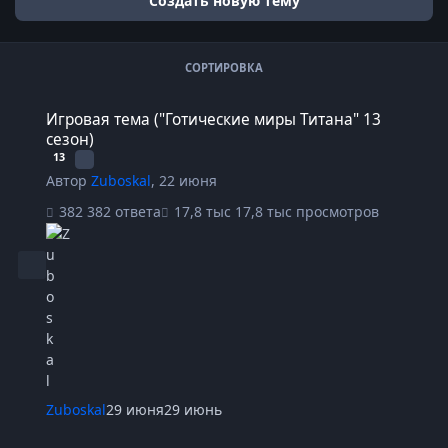
Создать новую тему
СОРТИРОВКА
Игровая тема ("Готические миры Титана" 13 сезон)
Игровая тема ("Готические миры Титана" 13
сезон)
13
Автор
Zuboskal
,
22 июня
382 ответа
17,8 тыс просмотров
Zuboskal
29 июня
29 июнь