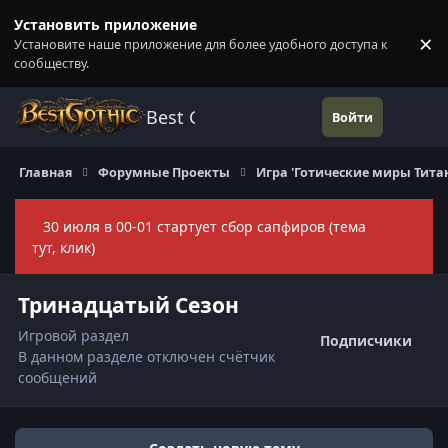
Перейти к содержанию
Установить приложение
×
Установите наше приложение для более удобного доступа к
П
сообществу.
Best Gothic Forums
Войти
Главная
Форумные Проекты
Игра 'Готические миры Тита
30 июля в 00-01 стартует сбор сапфиров (тема
Скры
тут, клик)
Тринадцатый Сезон
Игровой раздел
Подписчики
В данном разделе отключен счётчик
сообщений