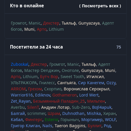
Кто в онлайне
( Посмотреть всех )
Громгот
Manic
Декстер
Тьяльф
Gunyazaya
Адепт
богов
Muni
Арто
Lithium
Посетители за 24 часа
75
Zuboskal
Декстер
Громгот
Manic
Тьяльф
Адепт
богов
Мастер Denджин
Онотоле
Gunyazaya
Muni
Арто
Lithium
Бутч Вор
Sweet Tooth
Итилсил
УЛЬТРАЖОРА
Гнилесс
Сантьяга
Сир Канегем
Ozzy
ARROM
Грехэм
Скорпио
Воронислав Серокрыл
Warrior616
Ediknov
Gothameron
Lord Wert
Zet_Rayan
Безымянный Паладин_25
Мильтен
Averbu
SilenT
Андуин Лотар
Sub-Zero
BoJl4apuk
Балгай
scrimmer
Шрам
Duhnothan
Mishka
Хиран
Кабал
Фингерс
Esterio
Горыныч
Мортимер
WOLF
Григор Клиган
Nails
Taeron Baggins
Буллит
Род